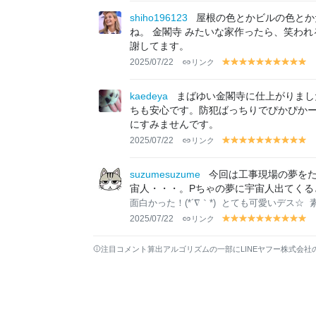
el
el
el
el
el
el
el
el
el
el
lo
lo
lo
lo
lo
lo
lo
lo
lo
lo
shiho196123
屋根の色とかビルの色とか
w
w
w
w
w
w
w
w
w
w
ね。 金閣寺 みたいな家作ったら、笑われ
謝してます。
2025/07/22
リンク
y
y
y
y
y
y
y
y
y
y
el
el
el
el
el
el
el
el
el
el
lo
lo
lo
lo
lo
lo
lo
lo
lo
lo
kaedeya
まばゆい金閣寺に仕上がりまし
w
w
w
w
w
w
w
w
w
w
ちも安心です。防犯ばっちりでぴかぴかー
にすみませんです。
2025/07/22
リンク
y
y
y
y
y
y
y
y
y
y
el
el
el
el
el
el
el
el
el
el
lo
lo
lo
lo
lo
lo
lo
lo
lo
lo
suzumesuzume
今回は工事現場の夢を
w
w
w
w
w
w
w
w
w
w
宙人・・・。Pちゃの夢に宇宙人出てくるとな
面白かった！(*´∇｀*)
とても可愛いデス☆
2025/07/22
リンク
y
y
y
y
y
y
y
y
y
y
el
el
el
el
el
el
el
el
el
el
lo
lo
lo
lo
lo
lo
lo
lo
lo
lo
注目コメント算出アルゴリズムの一部にLINEヤフー株式会社
w
w
w
w
w
w
w
w
w
w