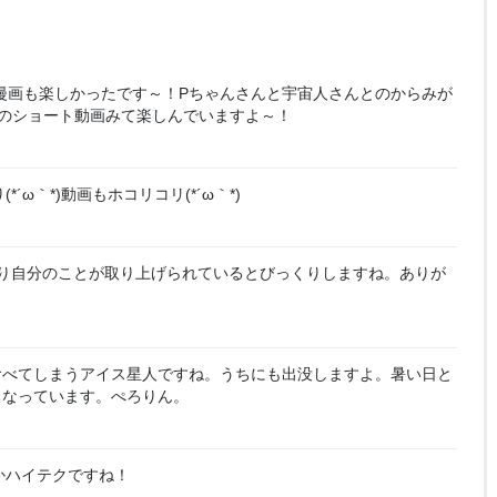
漫画も楽しかったです～！Pちゃんさんと宇宙人さんとのからみが
のショート動画みて楽しんでいますよ～！
り(*´ω｀*)動画もホコリコリ(*´ω｀*)
り自分のことが取り上げられているとびっくりしますね。ありが
食べてしまうアイス星人ですね。うちにも出没しますよ。暑い日と
くなっています。ぺろりん。
かハイテクですね！