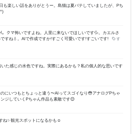
日も楽しい話をありがとうー。島猫は夏バテしていましたが、Pち
)
ﾜｲｲ。クマ怖いですよね。人里に来ないでほしいです💦。カエルさ
すね💧。AIで作成ですか!すごく可愛いです!すごいです!
す
着いた感じの水色ですね。実際にあるかも？私の個人的な思いです
のにいつもとちょっと違う〜AIってスゴイなり😳アナログPちゃ
ンジしていくPちゃん作品も素敵です😊
すね✨観光スポットになるかも☺️