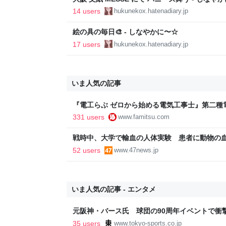
14 users
hukunekox.hatenadiary.jp
絵の具の毎日🎨 - しなやかに〜☆
17 users
hukunekox.hatenadiary.jp
いま人気の記事
『電工らぶ ゼロから始める電気工事士』第二種
インと勉強。青春しながら“過去問1000問”や“
331 users
www.famitsu.com
に学べるノベルゲーム | ゲーム・エンタメ最新情
戦時中、大学で輸血の人体実験 患者に動物の
52 users
www.47news.jp
いま人気の記事 - エンタメ
元阪神・バース氏 球団の90周年イベントで衝
いた」 | 東スポWEB
35 users
www.tokyo-sports.co.jp