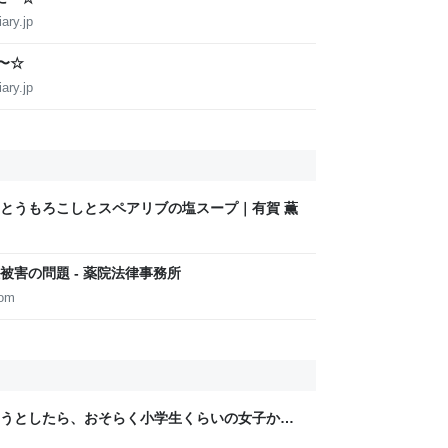
ary.jp
に〜☆
ary.jp
とうもろこしとスペアリブの塩スープ｜有賀 薫
害の問題 - 薬院法律事務所
com
うとしたら、おそらく小学生くらいの女子から
声をかけられたが、おっさんはこのように返答