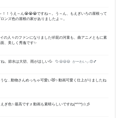
！！うえ～ん😭😭😭ですね～。う～ん、もえぎいろの屋根って
ブロンズ色の屋根の家がありましたよ～。
レイの人々のファンになりました🤣屁の河童も、曲アニメともに素
場面、美しく秀逸です✨
すね。節水は大切、雨がほしい💦
😃😃😃
かーわいぃ😍💕
ような...動物さんめっちゃ可愛い😻✨動画可愛く仕上がりましたね
えぎ色✨最高です♬動画も素晴らしいですね(*^^*)☆彡