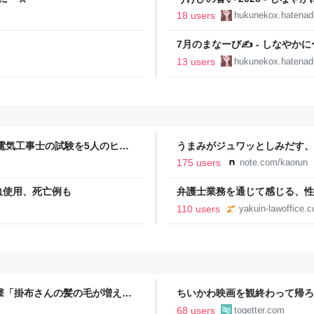
18 users
hukunekox.hatenadi
7月のまなーび✍️ - しなやか
13 users
hukunekox.hatenadi
電気工事士の試験を5人のヒロ
うまみがジュワッとしみだす、
本番形式CBT模擬試験”で本格的
175 users
note.com/kaorun
報のファミ通.com
血使用、死亡例も
弁護士業務を通じて感じる、性被
110 users
yakuin-lawoffice.
撃「掛布さんの髪の毛が増えて
ちいかわ映画を観終わって帰ろ
おまけを譲ってもらえないかと
68 users
togetter.com