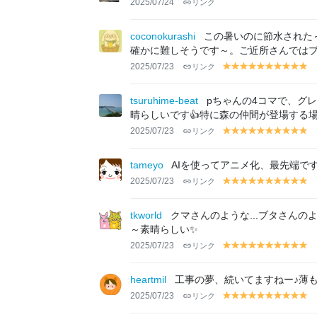
2025/07/24
リンク
coconokurashi
この暑いのに節水された～
確かに難しそうです～。ご近所さんでは
2025/07/23
リンク
y
y
y
y
y
y
y
y
y
y
el
el
el
el
el
el
el
el
el
el
lo
lo
lo
lo
lo
lo
lo
lo
lo
lo
tsuruhime-beat
pちゃんの4コマで、グ
w
w
w
w
w
w
w
w
w
w
晴らしいです👍特に森の仲間が登場する
2025/07/23
リンク
y
y
y
y
y
y
y
y
y
y
el
el
el
el
el
el
el
el
el
el
lo
lo
lo
lo
lo
lo
lo
lo
lo
lo
tameyo
AIを使ってアニメ化、最先端で
w
w
w
w
w
w
w
w
w
w
2025/07/23
リンク
y
y
y
y
y
y
y
y
y
y
el
el
el
el
el
el
el
el
el
el
lo
lo
lo
lo
lo
lo
lo
lo
lo
lo
tkworld
クマさんのような...ブタさんの
w
w
w
w
w
w
w
w
w
w
～素晴らしい✨
2025/07/23
リンク
y
y
y
y
y
y
y
y
y
y
el
el
el
el
el
el
el
el
el
el
lo
lo
lo
lo
lo
lo
lo
lo
lo
lo
heartmil
工事の夢、続いてますねー♪薄も
w
w
w
w
w
w
w
w
w
w
2025/07/23
リンク
y
y
y
y
y
y
y
y
y
y
el
el
el
el
el
el
el
el
el
el