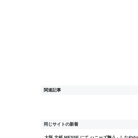
関連記事
同じサイトの新着
大阪 文紙 MESSE にて ハニーズ舞う - しなや