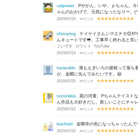
lo
lo
lo
lo
lo
lo
lo
lo
lo
lo
catpower
Pやかん、いや、ｐちゃん。今
w
w
w
w
w
w
w
w
w
w
ゃんのおかげで、元気になったなりー。(^^
2025/07/23
リンク
y
y
y
y
y
y
y
y
y
y
el
el
el
el
el
el
el
el
el
el
lo
lo
lo
lo
lo
lo
lo
lo
lo
lo
chimaring
ケイケイさんシマエナガ😊ｶ
w
w
w
w
w
w
w
w
w
w
んキュートです🐸。工事早く終わると良いで
ごいです
カワイイ
YouTube
2025/07/23
リンク
y
y
y
y
y
y
y
y
y
y
el
el
el
el
el
el
el
el
el
el
lo
lo
lo
lo
lo
lo
lo
lo
lo
lo
harienikki
薄もえぎいろの屋根って落ち
w
w
w
w
w
w
w
w
w
w
が、金閣に住んでみたいです。😃
2025/07/23
リンク
y
y
y
y
y
y
y
y
y
y
el
el
el
el
el
el
el
el
el
el
lo
lo
lo
lo
lo
lo
lo
lo
lo
lo
nonorikka
屁の河童、Pちゃんテイストな
w
w
w
w
w
w
w
w
w
w
ん作品も大好きだし、新しいことにチャレ
2025/07/22
リンク
y
y
y
y
y
y
y
y
y
y
el
el
el
el
el
el
el
el
el
el
lo
lo
lo
lo
lo
lo
lo
lo
lo
lo
koichobi
金閣寺の色になっちゃったんで
w
w
w
w
w
w
w
w
w
w
2025/07/22
リンク
y
y
y
y
y
y
y
y
y
y