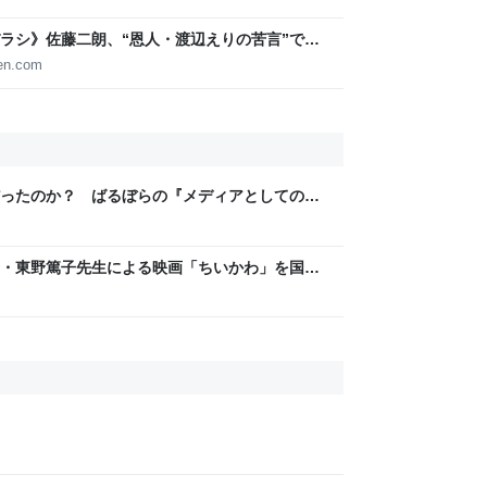
ラシ》佐藤二朗、“恩人・渡辺えりの苦言”でト
ロケ砲”をお見舞いした現在【橋本愛とトラブル】
en.com
ったのか？ ばるぼらの『メディアとしてのロ
集』評
・東野篤子先生による映画「ちいかわ」を国際
ガチすぎてとても勉強になる