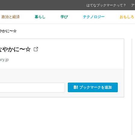
はてなブックマークって？
ア
政治と経済
暮らし
学び
テクノロジー
おもしろ
なやかに〜☆
しなやかに〜☆
ry.jp
ブックマークを追加