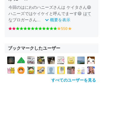
今回のはにわのハニーズさんは ケイタさん😄
ハニーズではケイケイと呼んでまーす😄
はて
な
ブロガーさん...
概要を表示
r
r
g
g
g
g
g
g
g
g
g
g
g
550
y
y
e
e
r
r
r
r
r
r
r
r
r
r
r
e
e
d
d
e
e
e
e
e
e
e
e
e
e
e
ll
ll
e
e
e
e
e
e
e
e
e
e
e
o
o
ブックマークしたユーザー
n
n
n
n
n
n
n
n
n
n
n
w
w
すべてのユーザーを見る