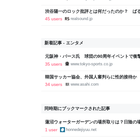
渋谷陽一のロック批評とは何だったのか？ ば
ックン・ロール 渋谷陽一評論集』評
45 users
realsound.jp
新着記事 - エンタメ
元阪神・バース氏 球団の90周年イベントで衝
いた」 | 東スポWEB
35 users
www.tokyo-sports.co.jp
韓国サッカー協会、外国人審判らに性的接待か
聞
34 users
www.asahi.com
同時期にブックマークされた記事
蓮沼ウォーターガーデンの場所取りは？日陰の
1 user
honnedejiyuu.net