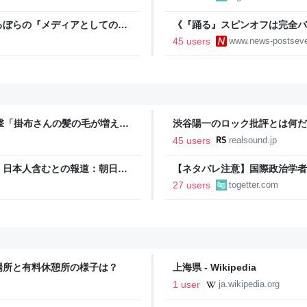
しました
るぼらの『メディアとしてのロ
《『踊る』スピンオフは完全バ
ーンダウンも、X再始動で“ノ
45 users
www.news-postsev
撃「掛布さんの髪の毛が増えて
渋谷陽一のロック批評とは何だ
ックン・ロール 渋谷陽一評論
45 users
realsound.jp
 日本人含むとの報道：朝日新
【ネタバレ注意】国際政治学者
政治の視点から考察した記事が
27 users
togetter.com
場所と有料休憩所の様子は？
上海県 - Wikipedia
1 user
ja.wikipedia.org