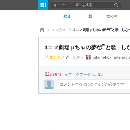
総合
一般
世の中
エンタメ
4コマ劇場 pちゃの夢😴と歌 - し
4コマ劇場 pちゃの夢😴と歌 - 
エンタメ
hukunekox.hatenadia
記事元:
22
users
18
がブックマーク
コメントするにはログインが必要です