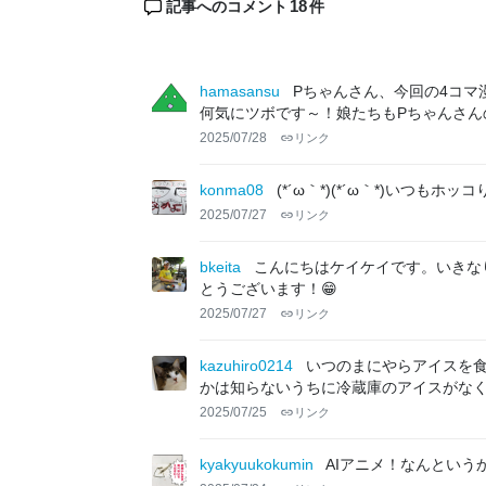
18
記事へのコメント
件
hamasansu
Pちゃんさん、今回の4コマ
何気にツボです～！娘たちもPちゃんさん
2025/07/28
リンク
konma08
(*´ω｀*)(*´ω｀*)いつもホッコ
2025/07/27
リンク
bkeita
こんにちはケイケイです。いきな
とうございます！😁
2025/07/27
リンク
kazuhiro0214
いつのまにやらアイスを
かは知らないうちに冷蔵庫のアイスがな
2025/07/25
リンク
kyakyuukokumin
AIアニメ！なんという