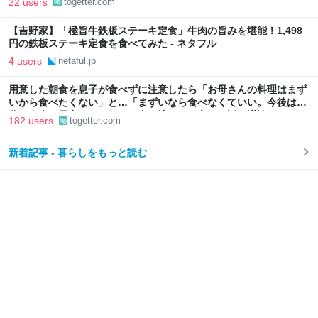
22 users
togetter.com
【吉野家】「極旨牛鉄板ステーキ定食」牛肉の旨みを堪能！1,498
円の鉄板ステーキ定食を食べてみた - ネタフル
4 users
netaful.jp
用意した朝食を息子が食べずに注意したら「お母さんの料理はまず
いから食べたくない」と…「まずいなら食べなくていい。今後は自
分で食事を用意しなさい。お金は渡す」と言った話が議論に
182 users
togetter.com
新着記事 - 暮らしをもっと読む