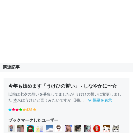
関連記事
今年も始めます「うけひの誓い」 - しなやかに〜☆
以前は七夕の願いを募集してましたが うけひの誓いに変更しまし
た
本
来はうけいと言うみたいですが 旧書...
概要を表示
b
r
r
g
428
y
y
l
e
e
r
e
e
ブックマークしたユーザー
u
d
d
e
ll
ll
e
e
o
o
n
w
w