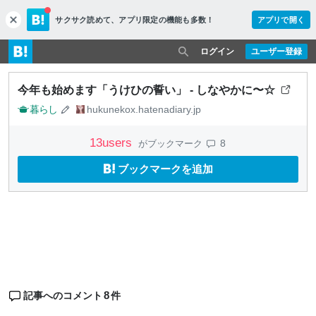
サクサク読めて、
アプリ限定の機能も多数！
アプリで開く
c
l
o
ログイン
ユーザー登録
s
e
今年も始めます「うけひの誓い」 - しなやかに〜☆
暮らし
hukunekox.hatenadiary.jp
13
users
8
がブックマーク
ブックマークを追加
8
記事へのコメント
件