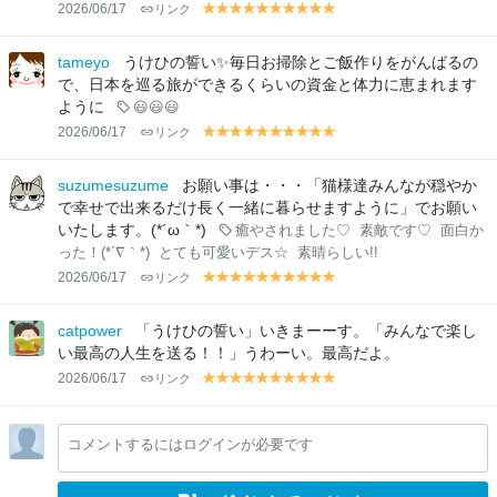
2026/06/17
リンク
y
y
y
y
y
y
y
y
y
y
el
el
el
el
el
el
el
el
el
el
lo
lo
lo
lo
lo
lo
lo
lo
lo
lo
tameyo
うけひの誓い✨毎日お掃除とご飯作りをがんばるの
w
w
w
w
w
w
w
w
w
w
で、日本を巡る旅ができるくらいの資金と体力に恵まれます
ように
😃😃😃
2026/06/17
リンク
y
y
y
y
y
y
y
y
y
y
el
el
el
el
el
el
el
el
el
el
lo
lo
lo
lo
lo
lo
lo
lo
lo
lo
suzumesuzume
お願い事は・・・「猫様達みんなが穏やか
w
w
w
w
w
w
w
w
w
w
で幸せで出来るだけ長く一緒に暮らせますように」でお願い
いたします。(*´ω｀*)
癒やされました♡
素敵です♡
面白か
った！(*´∇｀*)
とても可愛いデス☆
素晴らしい!!
2026/06/17
リンク
y
y
y
y
y
y
y
y
y
y
el
el
el
el
el
el
el
el
el
el
lo
lo
lo
lo
lo
lo
lo
lo
lo
lo
catpower
「うけひの誓い」いきまーーす。「みんなで楽し
w
w
w
w
w
w
w
w
w
w
い最高の人生を送る！！」うわーい。最高だよ。
2026/06/17
リンク
y
y
y
y
y
y
y
y
y
y
el
el
el
el
el
el
el
el
el
el
lo
lo
lo
lo
lo
lo
lo
lo
lo
lo
コメントするにはログインが必要です
w
w
w
w
w
w
w
w
w
w