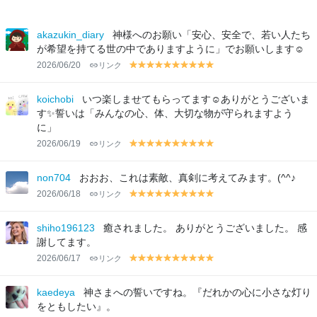
akazukin_diary
神様へのお願い「安心、安全で、若い人たち
が希望を持てる世の中でありますように」でお願いします☺️
2026/06/20
リンク
y
y
y
y
y
y
y
y
y
y
el
el
el
el
el
el
el
el
el
el
lo
lo
lo
lo
lo
lo
lo
lo
lo
lo
koichobi
いつ楽しませてもらってます☺️ありがとうございま
w
w
w
w
w
w
w
w
w
w
す✨誓いは「みんなの心、体、大切な物が守られますよう
に」
2026/06/19
リンク
y
y
y
y
y
y
y
y
y
y
el
el
el
el
el
el
el
el
el
el
lo
lo
lo
lo
lo
lo
lo
lo
lo
lo
non704
おおお、これは素敵、真剣に考えてみます。(^^♪
w
w
w
w
w
w
w
w
w
w
2026/06/18
リンク
y
y
y
y
y
y
y
y
y
y
el
el
el
el
el
el
el
el
el
el
lo
lo
lo
lo
lo
lo
lo
lo
lo
lo
shiho196123
癒されました。 ありがとうございました。 感
w
w
w
w
w
w
w
w
w
w
謝してます。
2026/06/17
リンク
y
y
y
y
y
y
y
y
y
y
el
el
el
el
el
el
el
el
el
el
lo
lo
lo
lo
lo
lo
lo
lo
lo
lo
kaedeya
神さまへの誓いですね。『だれかの心に小さな灯り
w
w
w
w
w
w
w
w
w
w
をともしたい』。