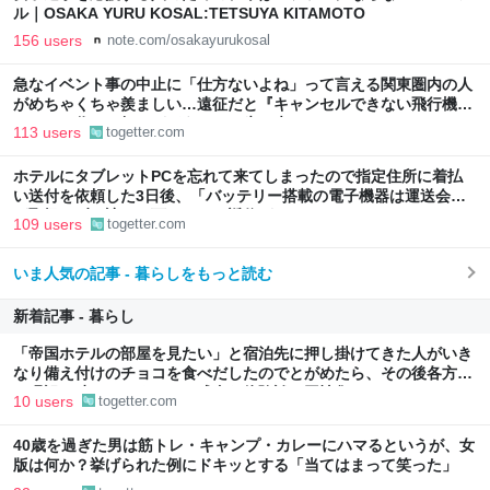
ル｜OSAKA YURU KOSAL:TETSUYA KITAMOTO
156 users
note.com/osakayurukosal
急なイベント事の中止に「仕方ないよね」って言える関東圏内の人
がめちゃくちゃ羨ましい…遠征だと『キャンセルできない飛行機代
とホテル代』の怒りがどうしても先に来る
113 users
togetter.com
ホテルにタブレットPCを忘れて来てしまったので指定住所に着払
い送付を依頼した3日後、「バッテリー搭載の電子機器は運送会社
が取扱わず、諦めて下さい」と返信がきた
109 users
togetter.com
いま人気の記事 - 暮らしをもっと読む
新着記事 - 暮らし
「帝国ホテルの部屋を見たい」と宿泊先に押し掛けてきた人がいき
なり備え付けのチョコを食べだしたのでとがめたら、その後各方面
に呪詛を吐かれまくった→残念な体験談に同情集まる
10 users
togetter.com
40歳を過ぎた男は筋トレ・キャンプ・カレーにハマるというが、女
版は何か？挙げられた例にドキッとする「当てはまって笑った」