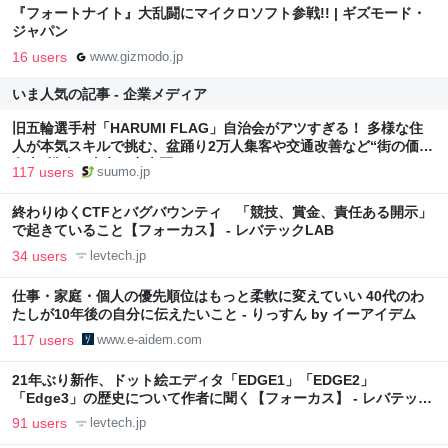
『フォートナイト』大乱闘にマイクロソフト参戦!! | ギズモード・
ジャパン
16 users
www.gizmodo.jp
いま人気の記事 - 企業メディア
旧五輪選手村「HARUMI FLAG」自治会がアツすぎる！ 多様な住
人が本気スキルで挑む、盆踊り2万人集客や交通改善など“街の価値
向上”戦略 東京・中央区
117 users
suumo.jp
終わりゆくCTFとバグバウンティ 「競技、賞金、責任ある開示」
で起きていること【フォーカス】 - レバテックLAB
34 users
levtech.jp
仕事・家庭・個人の優先順位はもっと柔軟に変えていい 40代のわ
たしが10年後の自分に伝えたいこと - りっすん by イーアイデム
117 users
www.e-aidem.com
21年ぶり新作、ドット絵エディタ「EDGE1」「EDGE2」
「Edge3」の歴史について作者に聞く【フォーカス】 - レバテック
LAB
91 users
levtech.jp