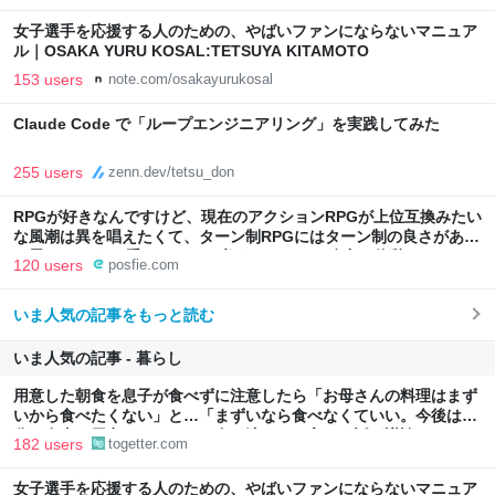
女子選手を応援する人のための、やばいファンにならないマニュア
ル｜OSAKA YURU KOSAL:TETSUYA KITAMOTO
153 users
note.com/osakayurukosal
Claude Code で「ループエンジニアリング」を実践してみた
255 users
zenn.dev/tetsu_don
RPGが好きなんですけど、現在のアクションRPGが上位互換みたい
な風潮は異を唱えたくて、ターン制RPGにはターン制の良さがある
と思ってます 一手をじっくり考えられたり、途中で休憩したりでき
120 users
posfie.com
るのがターン制の良さじゃないですか もっとターン制を煮詰めて欲
しい→「既出だと思うがここはオクトパストラベラーを推したい
いま人気の記事をもっと読む
(´・ω・｀)」
いま人気の記事 - 暮らし
用意した朝食を息子が食べずに注意したら「お母さんの料理はまず
いから食べたくない」と…「まずいなら食べなくていい。今後は自
分で食事を用意しなさい。お金は渡す」と言った話が議論に
182 users
togetter.com
女子選手を応援する人のための、やばいファンにならないマニュア