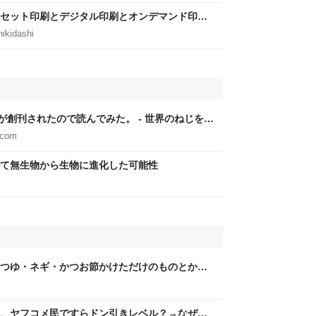
セット印刷とデジタル印刷とオンデマンド印刷
田淳子
ikidashi
』が創刊されたので読んでみた。 - 世界のねじを巻
.com
て無生物から生物に進化した可能性
つゆ・ネギ・かつお節かけただけのものとか
提供することに喜びを感じる…こういう簡単レ
、ヤフコメ民ですらドン引きレベル？→なぜ求