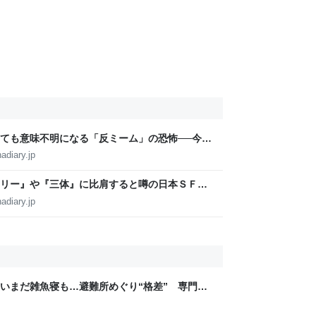
ても意味不明になる「反ミーム」の恐怖──今年
部門は存在しない』 - 基本読書
adiary.jp
リー』や『三体』に比肩すると噂の日本ＳＦの
・ザ・ムーン』 - 基本読書
adiary.jp
いまだ雑魚寝も…避難所めぐり“格差” 専門家
8年熊本地震｜FNNプライムオンライン