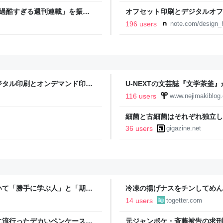
「過酷すぎる週刊連載」を振り
オフセット印刷とデジタルオフ
ストイックな舞台裏 | 日刊
と。｜デザインのひきだし 津
196 users
note.com/design_h
ジタル印刷とオンデマンド印刷
U-NEXTの文芸誌『文学茶釜
くブログ
116 users
www.nejimakiblog
細菌と古細菌はそれぞれ独立し
36 users
gigazine.net
いて「勝手に学ぶ人」と「期待
冷凍の揚げナスをチンしてめん
意見に共感が集まる
「何の手間もかけない一品」を
14 users
togetter.com
シピもっと知りたい
に流行ったデカいペンケースの
元ジャンポケ・斉藤被告の求刑