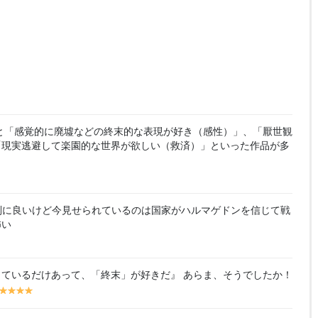
！
と「感覚的に廃墟などの終末的な表現が好き（感性）」、「厭世観
「現実逃避して楽園的な世界が欲しい（救済）」といった作品が多
別に良いけど今見せられているのは国家がハルマゲドンを信じて戦
怖い
ているだけあって、「終末」が好きだ』 あらま、そうでしたか！
y
y
y
y
y
el
el
el
el