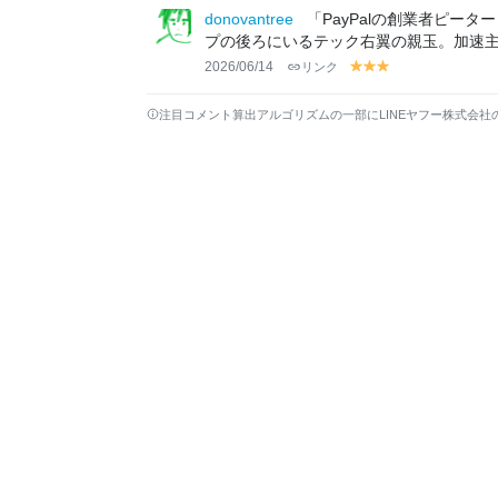
lo
lo
lo
lo
donovantree
「PayPalの創業者ピー
w
w
w
w
プの後ろにいるテック右翼の親玉。加速
2026/06/14
リンク
y
y
y
el
el
el
lo
lo
lo
注目コメント算出アルゴリズムの一部にLINEヤフー株式会社
w
w
w