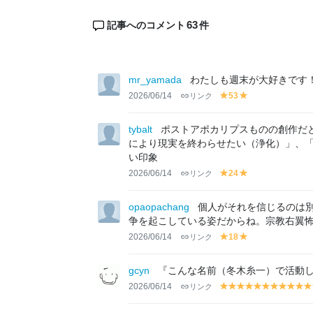
63
記事へのコメント
件
mr_yamada
わたしも週末が大好きです
2026/06/14
リンク
53
y
y
el
el
lo
lo
tybalt
ポストアポカリプスものの創作だ
w
w
により現実を終わらせたい（浄化）」、
い印象
2026/06/14
リンク
24
y
y
el
el
lo
lo
opaopachang
個人がそれを信じるのは
w
w
争を起こしている姿だからね。宗教右翼
2026/06/14
リンク
18
y
y
el
el
lo
lo
gcyn
『こんな名前（冬木糸一）で活動し
w
w
2026/06/14
リンク
y
y
y
y
y
y
y
y
y
y
el
el
el
el
el
el
el
el
el
el
el