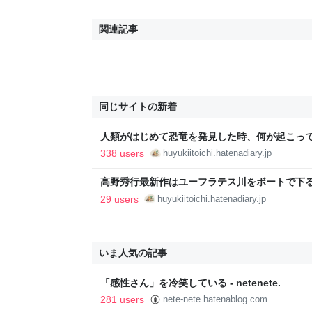
関連記事
同じサイトの新着
人類がはじめて恐竜を発見した時、何が起こってい
本読書
338 users
huyukiitoichi.hatenadiary.jp
高野秀行最新作はユーフラテス川をボートで下る
ミアのボート三人男』 - 基本読書
29 users
huyukiitoichi.hatenadiary.jp
いま人気の記事
「感性さん」を冷笑している - netenete.
281 users
nete-nete.hatenablog.com