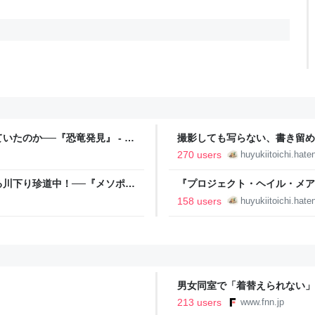
たのか──『恐竜発見』 - 基
撮影しても写らない、書き留め
ベスト級のホラーSF『反ミーム
270 users
huyukiitoichi.haten
川下り珍道中！──『メソポタ
『プロジェクト・ヘイル・メア
最新長篇──『マイボディ・オン
158 users
huyukiitoichi.haten
男女同室で「着替えられない」
「標準化されていない」 令和
213 users
www.fnn.jp