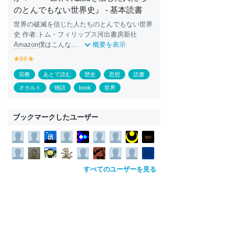
のとんでもない世界史』 - 基本読書
世界の破滅を信じた人たちのとんでもない世界
史 作者:トム・フィリップス河出書房新社
Amazon
僕はこんな...
概要を表示
69
y
y
e
e
宗教
あとで読む
歴史
思想
読書
ll
ll
o
o
オカルト
物語
book
世界
w
w
ブックマークしたユーザー
すべてのユーザーを見る