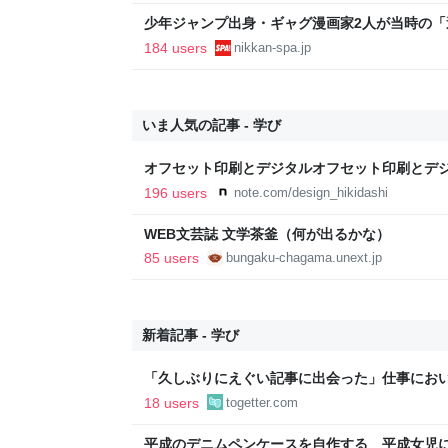
少年ジャンプ出身・ギャグ漫画家2人が当時の
返る。「ヘルニアで入院しても原稿は落とさない」
184 users
nikkan-spa.jp
SPA!
いま人気の記事 - 学び
オフセット印刷とデジタルオフセット印刷とデ
と。｜デザインのひきだし 津田淳子
196 users
note.com/design_hikidashi
WEB文芸誌 文学茶釜（何が出るかな）
85 users
bungaku-chagama.unext.jp
新着記事 - 学び
「久しぶりにえぐい記事に出会った」仕事にお
されて学ぶ人」の開きがとても大きい、という
18 users
togetter.com
平成のデニムペンケースを自作する 平成女児