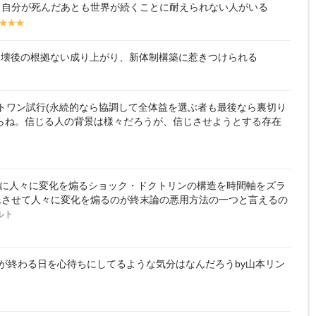
lo
lo
lo
lo
、自分が死んだあとも世界が続くことに耐えられない人がいる
w
w
w
w
y
y
y
y
el
el
el
lo
lo
lo
崩壊後の根拠ない成り上がり、新体制構築に惹きつけられる
w
w
w
トワン試行(永続的なら協調して全体益を選ぶ者も最後なら裏切り
らね。信じる人の背景は様々だろうが、信じさせようとする存在
に人々に変化を煽るショック・ドクトリンの構造を時間軸をズラ
像させて人々に変化を煽るのが終末論の悪用方法の一つと言えるの
ルト
が終わる日を心待ちにしてるような気分はなんだろうby山本リン