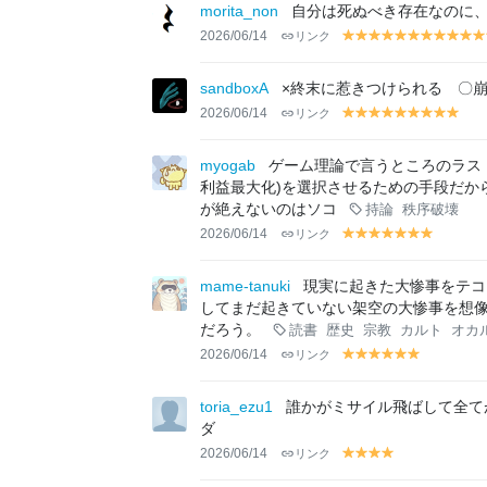
lo
lo
lo
lo
lo
lo
lo
lo
lo
lo
lo
morita_non
自分は死ぬべき存在なのに
w
w
w
w
w
w
w
w
w
w
w
2026/06/14
リンク
y
y
y
y
y
y
y
y
y
y
el
el
el
el
el
el
el
el
el
el
el
lo
lo
lo
lo
lo
lo
lo
lo
lo
lo
lo
sandboxA
×終末に惹きつけられる 〇
w
w
w
w
w
w
w
w
w
w
w
2026/06/14
リンク
y
y
y
y
y
y
y
y
y
el
el
el
el
el
el
el
el
el
lo
lo
lo
lo
lo
lo
lo
lo
lo
myogab
ゲーム理論で言うところのラス
w
w
w
w
w
w
w
w
w
利益最大化)を選択させるための手段だか
が絶えないのはソコ
持論
秩序破壊
2026/06/14
リンク
y
y
y
y
y
y
y
el
el
el
el
el
el
el
lo
lo
lo
lo
lo
lo
lo
mame-tanuki
現実に起きた大惨事をテコ
w
w
w
w
w
w
w
してまだ起きていない架空の大惨事を想
だろう。
読書
歴史
宗教
カルト
オカ
2026/06/14
リンク
y
y
y
y
y
y
el
el
el
el
el
el
lo
lo
lo
lo
lo
lo
toria_ezu1
誰かがミサイル飛ばして全て
w
w
w
w
w
w
ダ
2026/06/14
リンク
y
y
y
y
el
el
el
el