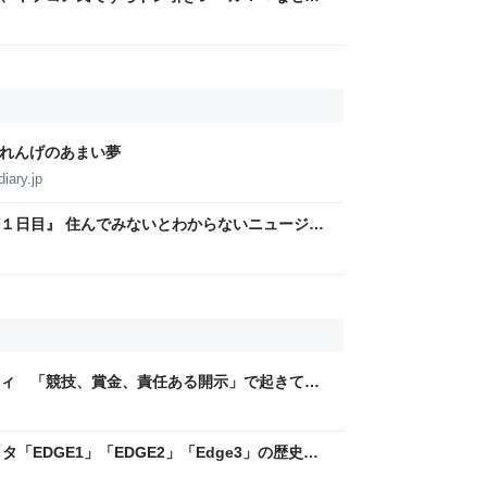
か様々な意見が集まる
めれんげのあまい夢
iary.jp
１日目』 住んでみないとわからないニュージー
ランドへ移住しよう！ーひとは住む場所を選び人生
きるー
ティ 「競技、賞金、責任ある開示」で起きてい
ックLAB
「EDGE1」「EDGE2」「Edge3」の歴史に
 - レバテックLAB