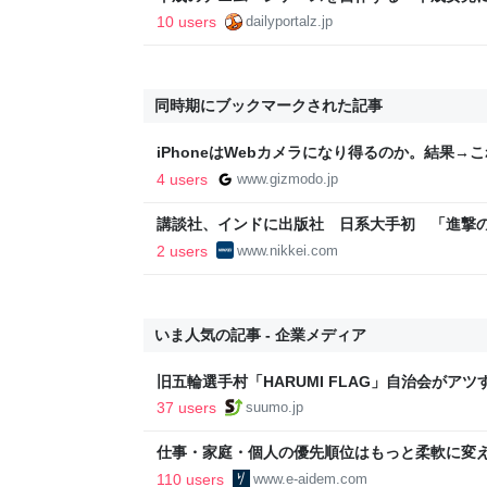
大人版をつくろう
10 users
dailyportalz.jp
同時期にブックマークされた記事
iPhoneはWebカメラになり得るのか。結果→こ
ジャパン
4 users
www.gizmodo.jp
講談社、インドに出版社 日系大手初 「進撃の
3.7億人取り込み - 日本経済新聞
2 users
www.nikkei.com
いま人気の記事 - 企業メディア
旧五輪選手村「HARUMI FLAG」自治会がア
ルで挑む、盆踊り2万人集客や交通改善など“街
37 users
suumo.jp
区
仕事・家庭・個人の優先順位はもっと柔軟に変えて
後の自分に伝えたいこと - りっすん by イーア
110 users
www.e-aidem.com