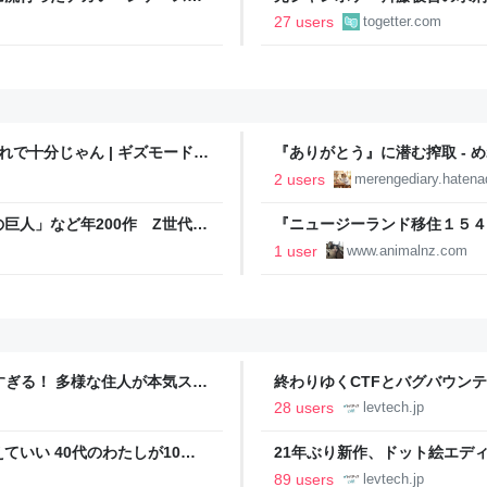
刑7年とここまで重くなったの
27 users
togetter.com
れで十分じゃん | ギズモード・
『ありがとう』に潜む搾取 - 
2 users
merengediary.hatenad
巨人」など年200作 Z世代
『ニュージーランド移住１５４
ランドの裏話 - ニュージー
1 user
www.animalnz.com
を自由にデザインすることがで
ツすぎる！ 多様な住人が本気スキ
終わりゆくCTFとバグバウン
の価値向上”戦略 東京・中央
ること【フォーカス】 - レバテ
28 users
levtech.jp
いい 40代のわたしが10年
21年ぶり新作、ドット絵エディタ
イデム
ついて作者に聞く【フォーカス】
89 users
levtech.jp