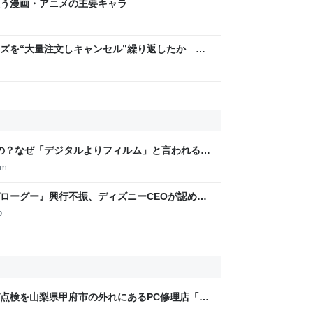
う漫画・アニメの主要キャラ
ズを“大量注文しキャンセル”繰り返したか 女
年8月6日掲載）｜日テレNEWS NNN
いの？なぜ「デジタルよりフィルム」と言われるの
lm
ローグー』興行不振、ディズニーCEOが認める
p
点検を山梨県甲府市の外れにあるPC修理店「PC
グが面白くて無限に読めてしまう