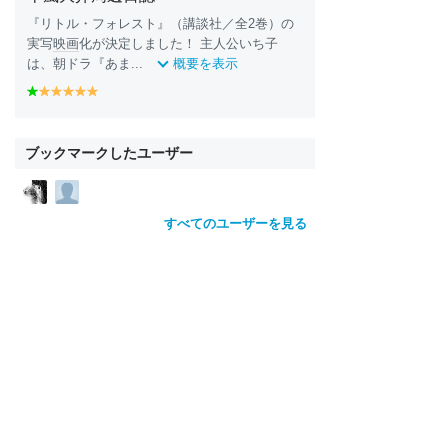
『リトル・フォレスト』（講談社／全2巻）の
実写
映画
化が決定しました！ 主人公いち子
は、朝ドラ『あま...
概要を表示
g
y
y
y
y
y
r
e
e
e
e
e
e
ll
ll
ll
ll
ll
e
o
o
o
o
o
ブックマークしたユーザー
n
w
w
w
w
w
すべてのユーザーを見る