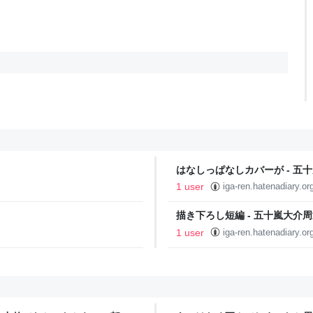
はなしっぱなしカバーが - 五
1 user
iga-ren.hatenadiary.or
描き下ろし短編 - 五十嵐大介
1 user
iga-ren.hatenadiary.or