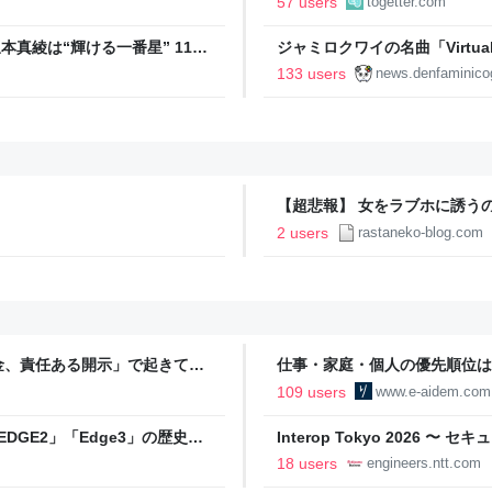
57 users
togetter.com
真綾は“輝ける一番星” 11年
ジャミロクワイの名曲「Virtual In
ックナタリー 特集・インタビュ
公式日本語字幕付きMVがいきなり
133 users
news.denfaminico
りとなる日本公演を記念して
【超悲報】 女をラブホに誘うのを
2 users
rastaneko-blog.com
金、責任ある開示」で起きてい
仕事・家庭・個人の優先順位は
の自分に伝えたいこと - りっす
109 users
www.e-aidem.com
DGE2」「Edge3」の歴史に
Interop Tokyo 2026
AB
への取り組み 〜 - NTT docomo B
18 users
engineers.ntt.com