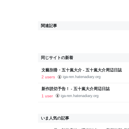
関連記事
同じサイトの新着
文藝別冊・五十嵐大介 - 五十嵐大介周辺日誌
2 users
iga-ren.hatenadiary.org
新作読切予告！ - 五十嵐大介周辺日誌
1 user
iga-ren.hatenadiary.org
いま人気の記事