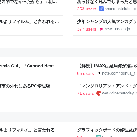
協力的でなかったから」：朝日
あっけなく死んでしまったと思
253 users
anond.hatelabo.jp
タルよりフィルム」と言われるの
少年ジャンプの人気マンガグッ
逮捕 総額43億円以上（2026
377 users
news.ntv.co.jp
ic Girl」「Canned Heat」
【解説】IMAXは結局何が凄
 SONIC 2026」での9年ぶ
か？｜Joshua Connolly
65 users
note.com/joshua_fi
市の外れにあるPC修理店
『マンダロリアン・アンド・グ
て無限に読めてしまう
｜シネマトゥデイ
71 users
www.cinematoday.j
タルよりフィルム」と言われるの
グラフィックボードの修理及び
ゴジラ」に依頼したが修理ブロ