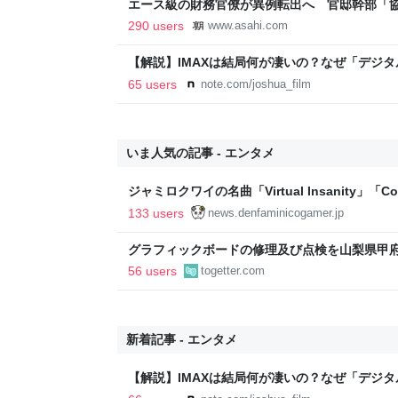
エース級の財務官僚が異例転出へ 官邸幹部「
新聞
290 users
www.asahi.com
【解説】IMAXは結局何が凄いの？なぜ「デジ
か？｜Joshua Connolly
65 users
note.com/joshua_film
いま人気の記事 - エンタメ
ジャミロクワイの名曲「Virtual Insanity」「Cosm
公式日本語字幕付きMVがいきなり公開！「SUMMER
133 users
news.denfaminicogamer.jp
りとなる日本公演を記念して
グラフィックボードの修理及び点検を山梨県甲府
「PCゴジラ」に依頼したが修理ブログが面白く
56 users
togetter.com
新着記事 - エンタメ
【解説】IMAXは結局何が凄いの？なぜ「デジ
か？｜Joshua Connolly