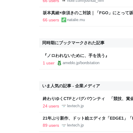
66 users
note.com/joshua_film
坂本真綾×奈須きのこ対談｜「FGO」にとって坂本
の旅の「余韻」を込めたベストアルバム - コミ
66 users
natalie.mu
ー
同時期にブックマークされた記事
『ノロわれないために、手を洗う』
1 user
ameblo.jp/bordstation
いま人気の記事 - 企業メディア
終わりゆくCTFとバグバウンティ 「競技、賞
ること【フォーカス】 - レバテックLAB
24 users
levtech.jp
21年ぶり新作、ドット絵エディタ「EDGE1」「E
ついて作者に聞く【フォーカス】 - レバテックL
89 users
levtech.jp