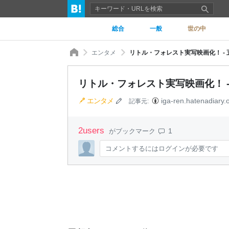
総合
一般
世の中
エンタメ
リトル・フォレスト実写映画化！ -
リトル・フォレスト実写映画化！ 
エンタメ
iga-ren.hatenadiary.
記事元:
2
users
1
がブックマーク
コメントするにはログインが必要です