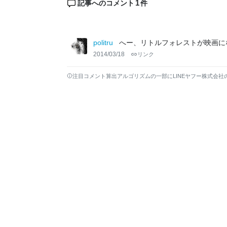
1
記事へのコメント
件
politru
へー、リトルフォレストが映画に
2014/03/18
リンク
注目コメント算出アルゴリズムの一部にLINEヤフー株式会社