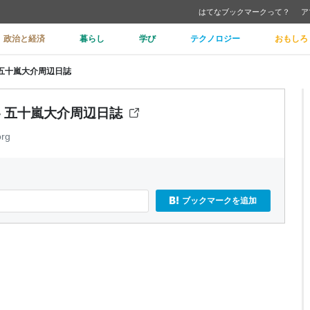
はてなブックマークって？
ア
政治と経済
暮らし
学び
テクノロジー
おもしろ
 五十嵐大介周辺日誌
- 五十嵐大介周辺日誌
org
ブックマークを追加