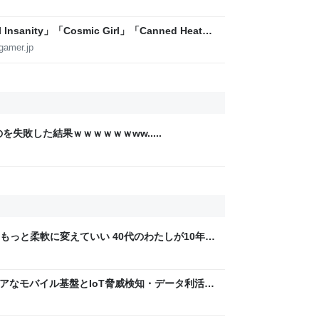
sanity」「Cosmic Girl」「Canned Heat」
公開！「SUMMER SONIC 2026」での9年ぶ
gamer.jp
失敗した結果ｗｗｗｗｗｗww.....
もっと柔軟に変えていい 40代のわたしが10年後
ん by イーアイデム
 〜 セキュアなモバイル基盤とIoT脅威検知・データ利活用
usiness Engineers' Blog