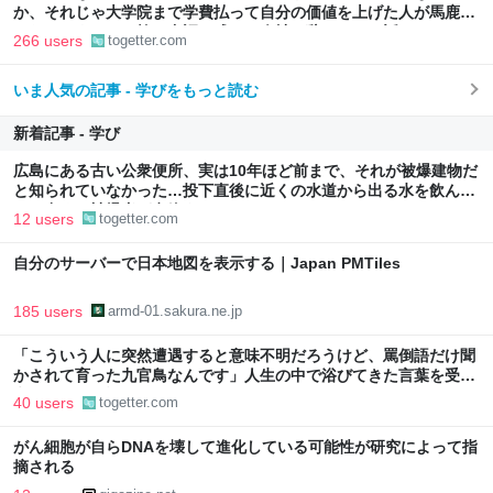
か、それじゃ大学院まで学費払って自分の価値を上げた人が馬鹿じ
ゃないですか」と捨て台詞を残して会社を辞めてった話
266 users
togetter.com
いま人気の記事 - 学びをもっと読む
新着記事 - 学び
広島にある古い公衆便所、実は10年ほど前まで、それが被爆建物だ
と知られていなかった…投下直後に近くの水道から出る水を飲ん
で、多くの被爆者が息絶えた
12 users
togetter.com
自分のサーバーで日本地図を表示する｜Japan PMTiles
185 users
armd-01.sakura.ne.jp
「こういう人に突然遭遇すると意味不明だろうけど、罵倒語だけ聞
かされて育った九官鳥なんです」人生の中で浴びてきた言葉を受け
継いでしまう話
40 users
togetter.com
がん細胞が自らDNAを壊して進化している可能性が研究によって指
摘される