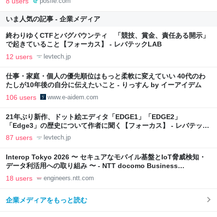
8 users
posfie.com
いま人気の記事 - 企業メディア
終わりゆくCTFとバグバウンティ 「競技、賞金、責任ある開示」
で起きていること【フォーカス】 - レバテックLAB
12 users
levtech.jp
仕事・家庭・個人の優先順位はもっと柔軟に変えていい 40代のわ
たしが10年後の自分に伝えたいこと - りっすん by イーアイデム
106 users
www.e-aidem.com
21年ぶり新作、ドット絵エディタ「EDGE1」「EDGE2」
「Edge3」の歴史について作者に聞く【フォーカス】 - レバテック
LAB
87 users
levtech.jp
Interop Tokyo 2026 〜 セキュアなモバイル基盤とIoT脅威検知・
データ利活用への取り組み 〜 - NTT docomo Business
Engineers' Blog
18 users
engineers.ntt.com
企業メディアをもっと読む