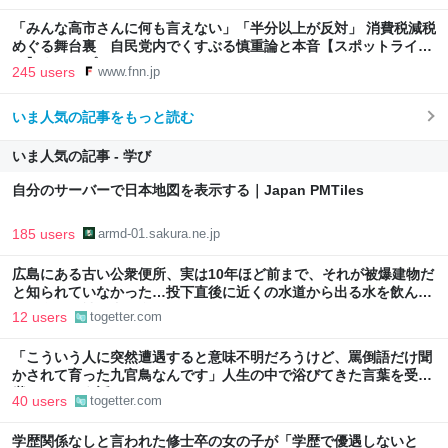
「みんな高市さんに何も言えない」「半分以上が反対」 消費税減税
めぐる舞台裏 自民党内でくすぶる慎重論と本音【スポットライ
ト】｜FNNプライムオンライン
245 users
www.fnn.jp
いま人気の記事をもっと読む
いま人気の記事 - 学び
自分のサーバーで日本地図を表示する｜Japan PMTiles
185 users
armd-01.sakura.ne.jp
広島にある古い公衆便所、実は10年ほど前まで、それが被爆建物だ
と知られていなかった…投下直後に近くの水道から出る水を飲ん
で、多くの被爆者が息絶えた
12 users
togetter.com
「こういう人に突然遭遇すると意味不明だろうけど、罵倒語だけ聞
かされて育った九官鳥なんです」人生の中で浴びてきた言葉を受け
継いでしまう話
40 users
togetter.com
学歴関係なしと言われた修士卒の女の子が「学歴で優遇しないと