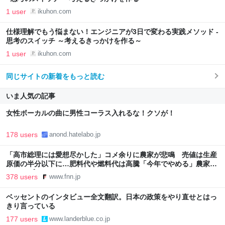
1 user
ikuhon.com
仕様理解でもう悩まない！エンジニアが3日で変わる実践メソッド -
思考のスイッチ ～考えるきっかけを作る～
1 user
ikuhon.com
同じサイトの新着をもっと読む
いま人気の記事
女性ボーカルの曲に男性コーラス入れるな！クソが！
178 users
anond.hatelabo.jp
「高市総理には愛想尽かした」コメ余りに農家が悲鳴 売値は生産
原価の半分以下に…肥料代や燃料代は高騰「今年でやめる」農家も
｜FNNプライムオンライン
378 users
www.fnn.jp
ベッセントのインタビュー全文翻訳。日本の政策をやり直せとはっ
きり言っている
177 users
www.landerblue.co.jp