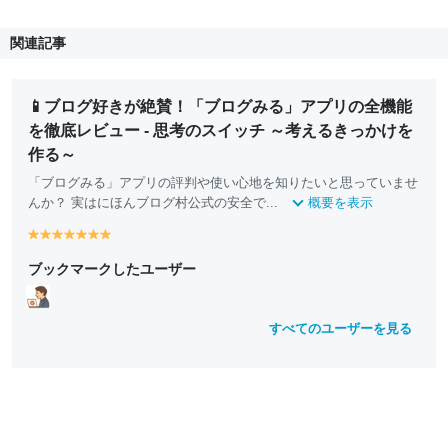
関連記事
📱ブログ好きが絶賛！「ブログみる」アプリの全機能
を徹底レビュー - 思考のスイッチ ～考えるきっかけを
作る～
「ブログみる」アプリの評判や使い心地を知りたいと思っていませ
んか？ 実はにほんブログ村公式の安全で...
概要を表示
y
y
y
y
y
y
y
e
e
e
e
e
e
e
ブックマークしたユーザー
ll
ll
ll
ll
ll
ll
ll
o
o
o
o
o
o
o
w
w
w
w
w
w
w
すべてのユーザーを見る