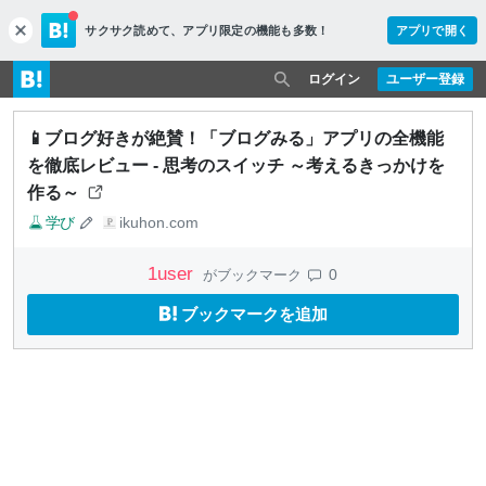
サクサク読めて、
アプリ限定の機能も多数！
アプリで開く
c
l
o
ログイン
ユーザー登録
s
e
📱ブログ好きが絶賛！「ブログみる」アプリの全機能
を徹底レビュー - 思考のスイッチ ～考えるきっかけを
作る～
学び
ikuhon.com
1
user
0
がブックマーク
ブックマークを追加