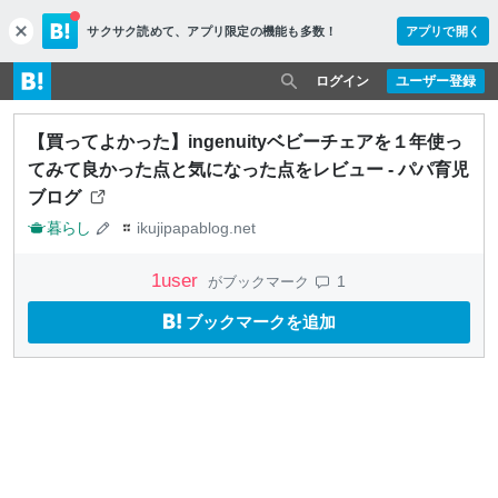
サクサク読めて、
アプリ限定の機能も多数！
アプリで開く
c
l
o
ログイン
ユーザー登録
s
e
【買ってよかった】ingenuityベビーチェアを１年使っ
てみて良かった点と気になった点をレビュー - パパ育児
ブログ
暮らし
ikujipapablog.net
1
user
1
がブックマーク
ブックマークを追加