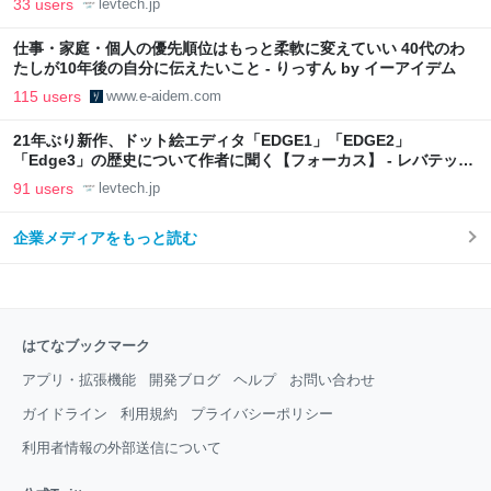
33 users
levtech.jp
仕事・家庭・個人の優先順位はもっと柔軟に変えていい 40代のわ
たしが10年後の自分に伝えたいこと - りっすん by イーアイデム
115 users
www.e-aidem.com
21年ぶり新作、ドット絵エディタ「EDGE1」「EDGE2」
「Edge3」の歴史について作者に聞く【フォーカス】 - レバテック
LAB
91 users
levtech.jp
企業メディアをもっと読む
はてなブックマーク
アプリ・拡張機能
開発ブログ
ヘルプ
お問い合わせ
ガイドライン
利用規約
プライバシーポリシー
利用者情報の外部送信について