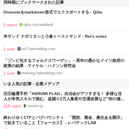
同時期にブックマークされた記事
Onenoteをmarkdown形式でエクスポートする - Qiita
3 users
qiita.com/wsldenli
米サンド ナポリタンと小倉トーストサンド - Rei’s notes
1 user
rei7.hatenablog.com
「ゾンビ化するフォルクスワーゲン」－長年の愚かなドイツ政府の
政策の結果 - マイケル・ハドソン研究会
1 user
mekong.hatenablog.com
いま人気の記事 - 企業メディア
旧五輪選手村「HARUMI FLAG」自治会がアツすぎる！ 多様な住
人が本気スキルで挑む、盆踊り2万人集客や交通改善など“街の価値
向上”戦略 東京・中央区
118 users
suumo.jp
終わりゆくCTFとバグバウンティ 「競技、賞金、責任ある開示」
で起きていること【フォーカス】 - レバテックLAB