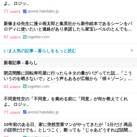
よ。 ロジッ..
77 users
anond.hatelabo.jp
新條まゆ先生に漫☆画太郎と集英社から新作絵本であるシーンをパ
ロディに使いたいと連絡があり承諾したら家宝レベルのとんでもな
いものが届いた
97 users
togetter.com
いま人気の記事 - 暮らしをもっと読む
新着記事 - 暮らし
閉店間際に回転寿司屋に行ったらネタの量がバグってた話…「こう
いうのを晒さないで」という声もあるが広報から「得々ゾーン」と
いう正規サービスだとの回答も
43 users
togetter.com
不同意性交の「不同意」を責める前に「同意」が何か教えてくれ
よ。 ロジッ..
77 users
anond.hatelabo.jp
10年前のある日、家に突然営業マンがやってきたが「1分だけ 商品
の説明だけでも」としつこく、断っても「じゃあどうすれば話聞い
てくれますか」と言われたので、ある方法で解決することに