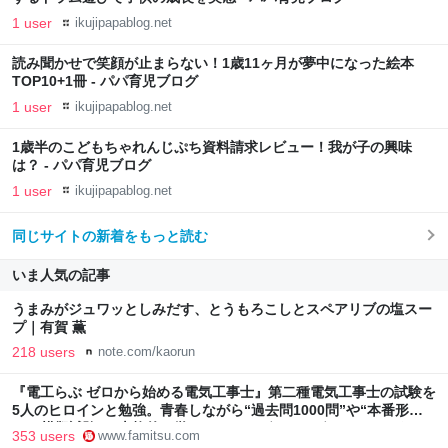
1 user
ikujipapablog.net
読み聞かせで笑顔が止まらない！1歳11ヶ月が夢中になった絵本
TOP10+1冊 - パパ育児ブログ
1 user
ikujipapablog.net
1歳半のこどもちゃれんじぷち資料請求レビュー！我が子の興味
は？ - パパ育児ブログ
1 user
ikujipapablog.net
同じサイトの新着をもっと読む
いま人気の記事
うまみがジュワッとしみだす、とうもろこしとスペアリブの塩スー
プ｜有賀 薫
218 users
note.com/kaorun
『電工らぶ ゼロから始める電気工事士』第二種電気工事士の試験を
5人のヒロインと勉強。青春しながら“過去問1000問”や“本番形式
CBT模擬試験”で本格的に学べるノベルゲーム | ゲーム・エンタメ
353 users
www.famitsu.com
最新情報のファミ通.com