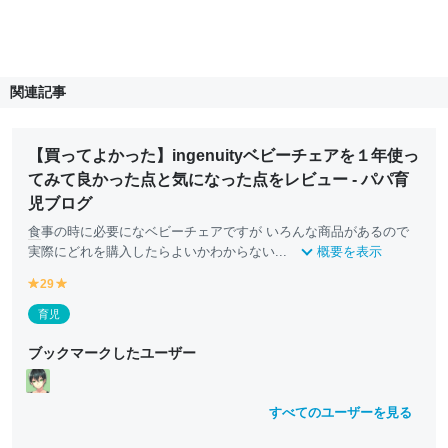
関連記事
【買ってよかった】ingenuityベビーチェアを１年使っ
てみて良かった点と気になった点をレビュー - パパ育
児ブログ
食
事の時に必要になベビーチェアですが いろんな商品があるので
実際にどれを購入したらよいかわからない...
概要を表示
29
y
y
e
e
育児
ll
ll
o
o
ブックマークしたユーザー
w
w
すべてのユーザーを見る