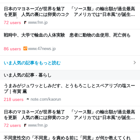
日本のマヨネーズが世界を魅了 「ソース類」の輸出額が過去最高
を更新 人気の裏には卵黄のコク アメリカでは“日本風”が誕生｜
FNNプライムオンライン
72 users
www.fnn.jp
戦時中、大学で輸血の人体実験 患者に動物の血使用、死亡例も
86 users
www.47news.jp
いま人気の記事をもっと読む
いま人気の記事 - 暮らし
うまみがジュワッとしみだす、とうもろこしとスペアリブの塩スー
プ｜有賀 薫
218 users
note.com/kaorun
日本のマヨネーズが世界を魅了 「ソース類」の輸出額が過去最高
を更新 人気の裏には卵黄のコク アメリカでは“日本風”が誕生｜
FNNプライムオンライン
72 users
www.fnn.jp
不同意性交の「不同意」を責める前に「同意」が何か教えてくれ