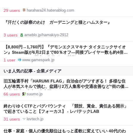
29 users
harahara24.hatenablog.com
『汗だくの診察のわけ ガーデニングと猫とハムスター』
3 users
ameblo.jp/hamakiyo-2912
【8,800円→1,760円】『デモンエクスマキナ タイタニックサイオ
ン』Steam版が6月2日まで80％オフ―同接プレイヤー数も約4倍に
| Game*Spark - 国内・海外ゲーム情報サイト
1 user
www.gamespark.jp
いま人気の記事 - 企業メディア
旧五輪選手村「HARUMI FLAG」自治会がアツすぎる！ 多様な住
人が本気スキルで挑む、盆踊り2万人集客や交通改善など“街の価値
向上”戦略 東京・中央区
66 users
suumo.jp
終わりゆくCTFとバグバウンティ 「競技、賞金、責任ある開示」
で起きていること【フォーカス】 - レバテックLAB
31 users
levtech.jp
仕事・家庭・個人の優先順位はもっと柔軟に変えていい 40代のわ