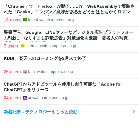
「Chrome」で「Firefox」が動く……!? WebAssemblyで実装さ
れた「Gecko」エンジン／意味があるかどうかはともかくロマンた
っぷり【やじうまの杜】
10 users
forest.watch.impress.co.jp
警察庁ら、Google、LINEヤフーなどデジタル広告プラットフォー
ム5社に「なりすまし詐欺広告」対策強化を要請 著名人の写真や
映像を使った投資詐欺などへの対策として
5 users
internet.watch.impress.co.jp
KDDI、楽天へのローミングを9月末で終了
25 users
k-tai.watch.impress.co.jp
ChatGPTからアドビツールを使用し創作可能な「Adobe for
ChatGPT」をリリース
24 users
ai.watch.impress.co.jp
新着記事 - テクノロジーをもっと読む