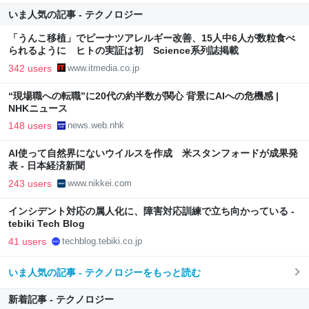
いま人気の記事 - テクノロジー
「うんこ移植」でピーナツアレルギー改善、15人中6人が数粒食べ
られるように ヒトの実証は初 Science系列誌掲載
342 users
www.itmedia.co.jp
“現場職への転職”に20代の約半数が関心 背景にAIへの危機感 |
NHKニュース
148 users
news.web.nhk
AI使って自然界にないウイルスを作成 米スタンフォードが成果発
表 - 日本経済新聞
243 users
www.nikkei.com
インシデント対応の属人化に、障害対応訓練で立ち向かっている -
tebiki Tech Blog
41 users
techblog.tebiki.co.jp
いま人気の記事 - テクノロジーをもっと読む
新着記事 - テクノロジー