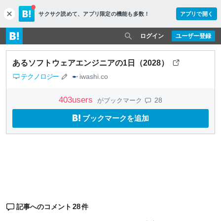
サクサク読めて、
アプリ限定の機能も多数！
アプリで開く
c
l
o
ログイン
ユーザー登録
s
e
あるソフトウェアエンジニアの1日（2028）
テクノロジー
iwashi.co
403
users
28
がブックマーク
ブックマークを追加
28
記事へのコメント
件