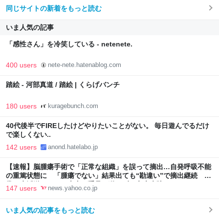
同じサイトの新着をもっと読む
いま人気の記事
「感性さん」を冷笑している - netenete.
400 users
nete-nete.hatenablog.com
踏絵 - 河部真道 / 踏絵 | くらげバンチ
180 users
kuragebunch.com
40代後半でFIREしたけどやりたいことがない。 毎日遊んでるだけ
で楽しくない..
142 users
anond.hatelabo.jp
【速報】脳腫瘍手術で「正常な組織」を誤って摘出…自発呼吸不能
の重篤状態に 「腫瘍でない」結果出ても“勘違い”で摘出継続 通
常の生活送っていた患者が手足も動かず 京大病院（MBSニュー
147 users
news.yahoo.co.jp
ス） - Yahoo!ニュース
いま人気の記事をもっと読む