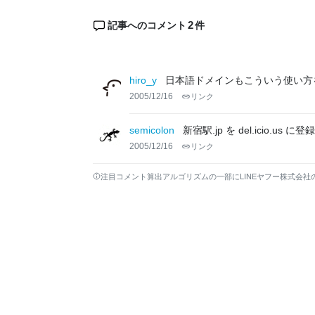
2
記事へのコメント
件
hiro_y
日本語ドメインもこういう使い方
2005/12/16
リンク
semicolon
新宿駅.jp を del.icio
2005/12/16
リンク
注目コメント算出アルゴリズムの一部にLINEヤフー株式会社