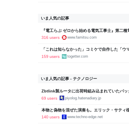
いま人気の記事
『電工らぶ ゼロから始める電気工事士』第二種
インと勉強。青春しながら“過去問1000問”や“
316 users
www.famitsu.com
に学べるノベルゲーム | ゲーム・エンタメ最新情
「これは知らなかった」コミケで自作した「ウ
るも、インチ目盛りを付けたため経産省の規約
159 users
togetter.com
いま人気の記事 - テクノロジー
Zbtlink製ルータに出荷時組み込まれていたバ
piyolog
69 users
piyolog.hatenadiary.jp
本物と偽物を混ぜた演奏も。エリック・サティ
ティ機関」をClaude Codeで作って公開した（Cl
140 users
www.techno-edge.net
TechnoEdge