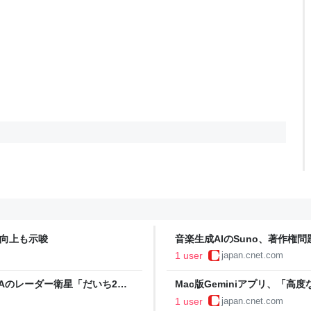
質向上も示唆
音楽生成AIのSuno、著作権
1 user
japan.cnet.com
XAのレーダー衛星「だいち2
Mac版Geminiアプリ、「
1 user
japan.cnet.com