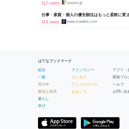
ルで挑む、盆踊り2万人集客や交通改善など“街
117 users
suumo.jp
区
仕事・家庭・個人の優先順位はもっと柔軟に変えて
後の自分に伝えたいこと - りっすん by イーア
113 users
www.e-aidem.com
はてなブックマーク
総合
テクノロジー
アプリ・
一般
エンタメ
開発ブロ
世の中
アニメとゲーム
ヘルプ
政治と経済
おもしろ
お問い合
暮らし
学び