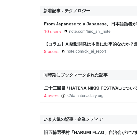
新着記事 - テクノロジー
From Japanese to a Japanese。日
スミッシング（SMSフィッシング）｜__aloha_
10 users
note.com/hiro_shi_note
【コラム】AI駆動開発は本当に効率的なのか？
makoto | 組込開発×AI自動化
9 users
note.com/dx_ai_report
同時期にブックマークされた記事
二十三回目 / HATENA NIKKI FESTIVALについて
4 users
k2da.hatenadiary.org
いま人気の記事 - 企業メディア
旧五輪選手村「HARUMI FLAG」自治会がア