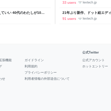
の価値向上”戦略 東京・中央
ること【フォーカス】 - レバテ
33 users
levtech.jp
いい 40代のわたしが10年
21年ぶり新作、ドット絵エディタ
イデム
ついて作者に聞く【フォーカス】
91 users
levtech.jp
公式Twitter
拡張機能
ガイドライン
公式アカウント
グ
利用規約
ホットエントリー
プライバシーポリシー
わせ
利用者情報の外部送信について