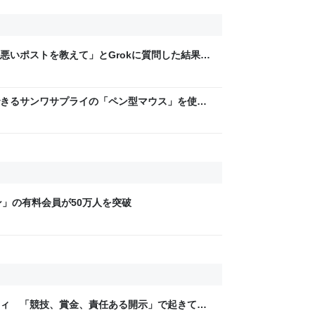
悪いポストを教えて」とGrokに質問した結果、
った話→「返事がヤバい」「AIの反乱か？」
きるサンワサプライの「ペン型マウス」を使っ
ン」の有料会員が50万人を突破
ティ 「競技、賞金、責任ある開示」で起きてい