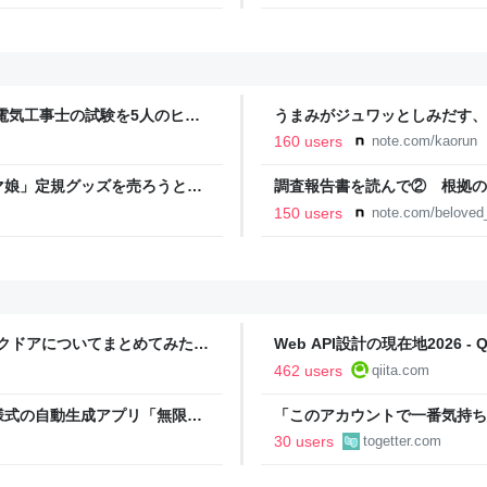
電気工事士の試験を5人のヒロ
うまみがジュワッとしみだす、
本番形式CBT模擬試験”で本格的
160 users
note.com/kaorun
報のファミ通.com
マ娘」定規グッズを売ろうとす
調査報告書を読んで② 根拠の
に抵触、販売見送りに
事故遺族メモ
150 users
note.com/belove
ックドアについてまとめてみた -
Web API設計の現在地2026 - Qi
462 users
qiita.com
様式の自動生成アプリ「無限サ
「このアカウントで一番気持ち
oseBox） | テクノエッジ
正論で盛大なカウンターを食ら
30 users
togetter.com
「お前感情あるだろ」の声も