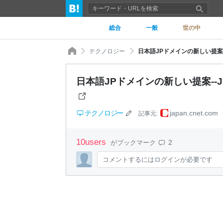
総合
一般
世の中
テクノロジー
日本語JPドメインの新しい提案-
日本語JPドメインの新しい提案--J
テクノロジー
japan.cnet.com
記事元:
10
users
2
がブックマーク
コメントするにはログインが必要です