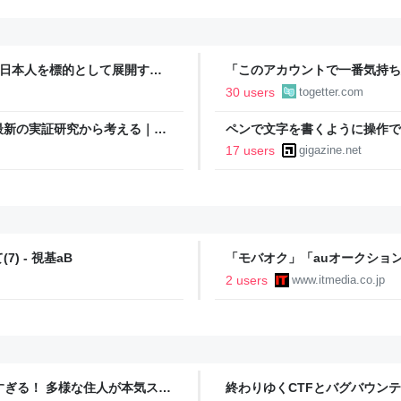
本語話者が日本人を標的として展開する
「このアカウントで一番気持ち
_
正論で盛大なカウンターを食ら
30 users
togetter.com
「お前感情あるだろ」の声も
最新の実証研究から考える｜
ペンで文字を書くように操作で
てみた
17 users
gigazine.net
(7) - 視基aB
「モバオク」「auオークショ
2 users
www.itmedia.co.jp
ツすぎる！ 多様な住人が本気スキ
終わりゆくCTFとバグバウン