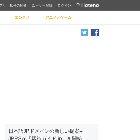
プリ・拡張の紹介
ユーザー登録
ログイン
エンタメ
アニメとゲーム
日本語JPドメインの新しい提案--
JPRSが「駅街ガイド.jp」を開始