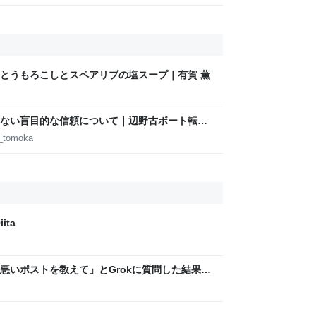
とうもろこしとスペアリブの塩スープ｜有賀 薫
ない盲目的な信頼について｜辺野古ボート転覆
d_tomoka
ita
悪いポストを教えて」とGrokに質問した結果、
った話→「返事がヤバい」「AIの反乱か？」