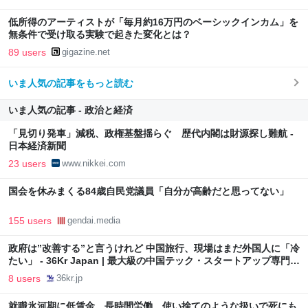
低所得のアーティストが「毎月約16万円のベーシックインカム」を
無条件で受け取る実験で起きた変化とは？
89 users
gigazine.net
いま人気の記事をもっと読む
いま人気の記事 - 政治と経済
「見切り発車」減税、政権基盤揺らぐ 歴代内閣は財源探し難航 -
日本経済新聞
23 users
www.nikkei.com
国会を休みまくる84歳自民党議員「自分が高齢だと思ってない」
155 users
gendai.media
政府は”改善する”と言うけれど 中国旅行、現場はまだ外国人に「冷
たい」 - 36Kr Japan | 最大級の中国テック・スタートアップ専門メ
ディア
8 users
36kr.jp
就職氷河期に低賃金、長時間労働、使い捨てのような扱いで死にも