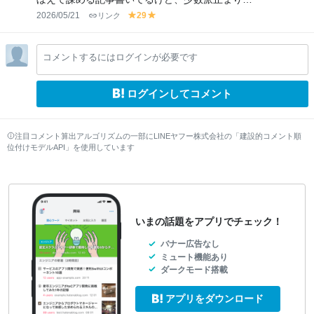
2026/05/21
リンク
29
y
y
el
el
lo
lo
コメントするにはログインが必要です
w
w
ログインしてコメント
注目コメント算出アルゴリズムの一部にLINEヤフー株式会社の「建設的コメント順
位付けモデルAPI」を使用しています
いまの話題をアプリでチェック！
バナー広告なし
ミュート機能あり
ダークモード搭載
アプリをダウンロード