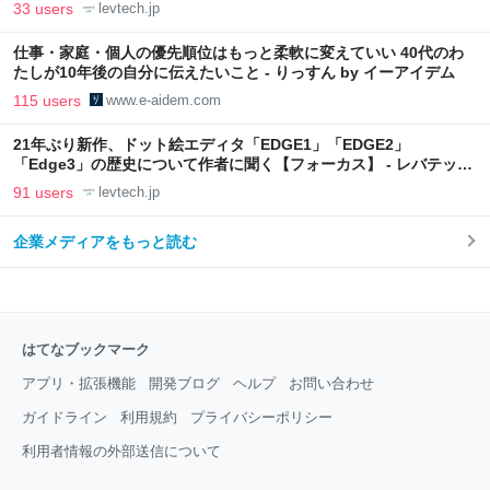
33 users
levtech.jp
仕事・家庭・個人の優先順位はもっと柔軟に変えていい 40代のわ
たしが10年後の自分に伝えたいこと - りっすん by イーアイデム
115 users
www.e-aidem.com
21年ぶり新作、ドット絵エディタ「EDGE1」「EDGE2」
「Edge3」の歴史について作者に聞く【フォーカス】 - レバテック
LAB
91 users
levtech.jp
企業メディアをもっと読む
はてなブックマーク
アプリ・拡張機能
開発ブログ
ヘルプ
お問い合わせ
ガイドライン
利用規約
プライバシーポリシー
利用者情報の外部送信について