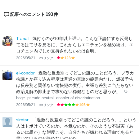
193
記事へのコメント
件
T-anal
気付くのが10年以上遅い。こんな正論にすら反発し
てるはてサを見るに、これからもエコチェンを極め続け、エ
コチェン内でしか支持されないのは自明。
2026/05/21
リンク
123
r
y
y
e
el
el
d
lo
lo
el-condor
過激な反差別ってどこの誰のことだろう。プラカ
w
w
抗議とか座り込み程度は普通の言論の範囲内だし、爆破予告
は反差別と関係ない愉快犯の実行。主張も差別に当たらない
政治見解の抑止まで求めない穏健なものだと思うが。
hoge
pseudo neutral
enabler of discrimination
2026/05/21
リンク
105
r
r
g
g
g
y
y
e
e
r
r
r
el
el
d
d
e
e
e
lo
lo
sirotar
「過激な反差別ってどこの誰のことだろう。」という
e
e
e
w
w
人はトボけているのか、本気なのか。そのような不誠実（あ
n
n
n
るいは愚か）な態度こそ、自分たちが嫌われる理由であると
書いているのが読めないのかな。