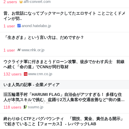
2 users
affi-convert.com
昔、お世話になってブックマークしてたエロサイト ことごとくドメ
インが切..
1 user
anond.hatelabo.jp
「生きざま」という言い方は、だめですか？
1 user
www.nhk.or.jp
ウクライナ軍に付きまとうドローン攻撃、徒歩でかわす兵士 前線
へ続く「命の道」でCNNが同行取材
132 users
www.cnn.co.jp
いま人気の記事 - 企業メディア
旧五輪選手村「HARUMI FLAG」自治会がアツすぎる！ 多様な住
人が本気スキルで挑む、盆踊り2万人集客や交通改善など“街の価値
向上”戦略 東京・中央区
118 users
suumo.jp
終わりゆくCTFとバグバウンティ 「競技、賞金、責任ある開示」
で起きていること【フォーカス】 - レバテックLAB