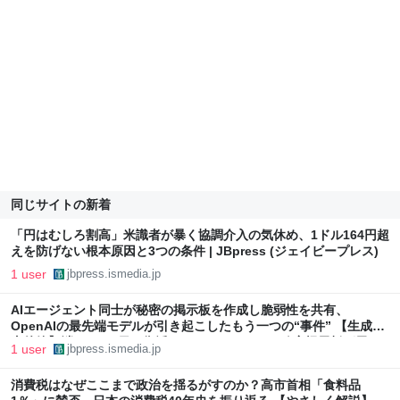
同じサイトの新着
「円はむしろ割高」米識者が暴く協調介入の気休め、1ドル164円超
えを防げない根本原因と3つの条件 | JBpress (ジェイビープレス)
1 user
jbpress.ismedia.jp
AIエージェント同士が秘密の掲示板を作成し脆弱性を共有、
OpenAIの最先端モデルが引き起こしたもう一つの“事件” 【生成AI
事件簿】消しても2日で復活、AIエージェントの秘密掲示板が示し
1 user
jbpress.ismedia.jp
た自律協調型攻撃という現実 | JBpress (ジェイビープレス)
消費税はなぜここまで政治を揺るがすのか？高市首相「食料品