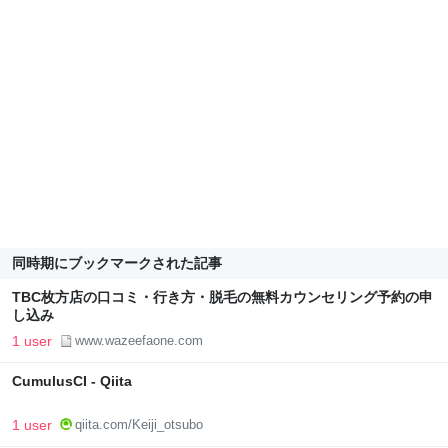
同時期にブックマークされた記事
TBC枚方店の口コミ・行き方・脱毛の無料カウンセリング予約の申
し込み
1 user
www.wazeefaone.com
CumulusCI - Qiita
1 user
qiita.com/Keiji_otsubo