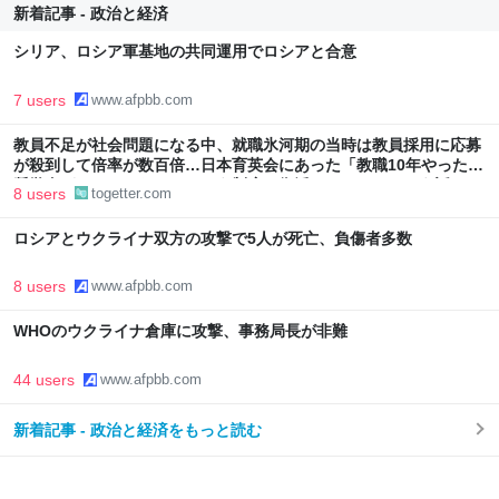
新着記事 - 政治と経済
シリア、ロシア軍基地の共同運用でロシアと合意
7 users
www.afpbb.com
教員不足が社会問題になる中、就職氷河期の当時は教員採用に応募
が殺到して倍率が数百倍…日本育英会にあった「教職10年やったら
奨学金がチャラになる」という制度を復活してほしいという話
8 users
togetter.com
ロシアとウクライナ双方の攻撃で5人が死亡、負傷者多数
8 users
www.afpbb.com
WHOのウクライナ倉庫に攻撃、事務局長が非難
44 users
www.afpbb.com
新着記事 - 政治と経済をもっと読む