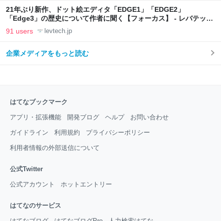
21年ぶり新作、ドット絵エディタ「EDGE1」「EDGE2」
「Edge3」の歴史について作者に聞く【フォーカス】 - レバテック
LAB
91 users
levtech.jp
企業メディアをもっと読む
はてなブックマーク
アプリ・拡張機能
開発ブログ
ヘルプ
お問い合わせ
ガイドライン
利用規約
プライバシーポリシー
利用者情報の外部送信について
公式Twitter
公式アカウント
ホットエントリー
はてなのサービス
はてなブログ
はてなブログPro
人力検索はてな