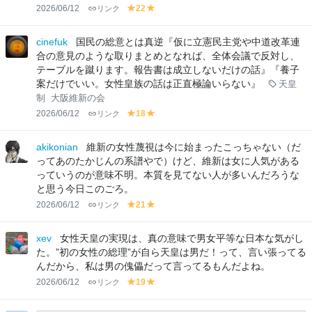
2026/06/12
リンク
22
y
y
el
el
lo
lo
cinefuk
国民の総意とは真逆『仮に立憲民主党や中道改革連
w
w
合の意見のような取りまとめとなれば、全体会議で反対し、
テーブルを蹴ります。報告書は成立しないだけの話』『養子
案だけでいい。女性皇族の話は正直極論いらない』
天皇
制
大阪維新の会
2026/06/12
リンク
18
y
y
el
el
lo
lo
akikonian
維新の女性蔑視は今に始まったこっちゃない（だ
w
w
ってあのたかじんの系譜やで）けど、維新は女に人気がある
っていうのが意味不明。本質を見てない人が多いんだろうな
と思う今日このごろ。
2026/06/12
リンク
21
y
y
el
el
lo
lo
xev
女性天皇の実現は、真の意味で男女平等な日本な気がし
w
w
た。”初の女性の総理”が自ら天皇は男だ！って、言い張ってる
んだから、私は男の傀儡だって言ってるもんだよね。
2026/06/12
リンク
19
y
y
el
el