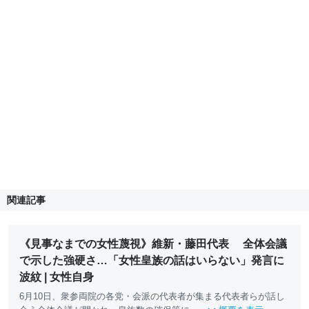
関連記事
《見事なまでの女性蔑視》維新・藤田代表 全体会議
で示した強硬さ…「女性皇族の話はいらない」発言に
波紋 | 女性自身
6月10日、衆参両院の各党・会派の代表者が集まる代表者らが話し