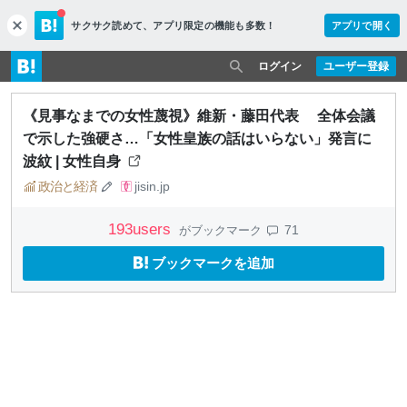
サクサク読めて、
アプリ限定の機能も多数！
アプリで開く
c
l
o
ログイン
ユーザー登録
s
e
《見事なまでの女性蔑視》維新・藤田代表 全体会議
で示した強硬さ…「女性皇族の話はいらない」発言に
波紋 | 女性自身
政治と経済
jisin.jp
193
users
71
がブックマーク
ブックマークを追加