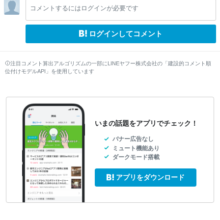
lo
lo
コメントするにはログインが必要です
w
w
ログインしてコメント
注目コメント算出アルゴリズムの一部にLINEヤフー株式会社の「建設的コメント順
位付けモデルAPI」を使用しています
いまの話題をアプリでチェック！
バナー広告なし
ミュート機能あり
ダークモード搭載
アプリをダウンロード