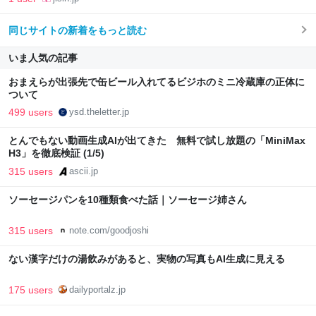
同じサイトの新着をもっと読む
いま人気の記事
おまえらが出張先で缶ビール入れてるビジホのミニ冷蔵庫の正体に
ついて
499 users
ysd.theletter.jp
とんでもない動画生成AIが出てきた 無料で試し放題の「MiniMax
H3」を徹底検証 (1/5)
315 users
ascii.jp
ソーセージパンを10種類食べた話｜ソーセージ姉さん
315 users
note.com/goodjoshi
ない漢字だけの湯飲みがあると、実物の写真もAI生成に見える
175 users
dailyportalz.jp