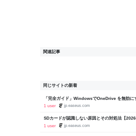
関連記事
同じサイトの新着
「完全ガイド」WindowsでOneDrive を無効
1 user
jp.easeus.com
SDカードが認識しない原因とその対処法【202
1 user
jp.easeus.com