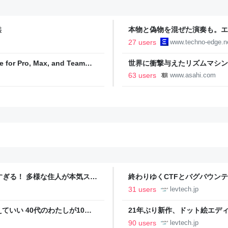
供
本物と偽物を混ぜた演奏も。エ
ティ機関」をClaude Codeで
27 users
www.techno-edge.n
TechnoEdge
e for Pro, Max, and Team
世界に衝撃与えたリズムマシンT
63 users
www.asahi.com
ツすぎる！ 多様な住人が本気スキ
終わりゆくCTFとバグバウン
の価値向上”戦略 東京・中央
ること【フォーカス】 - レバテ
31 users
levtech.jp
いい 40代のわたしが10年
21年ぶり新作、ドット絵エディタ
イデム
ついて作者に聞く【フォーカス】
90 users
levtech.jp