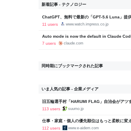
新着記事 - テクノロジー
ChatGPT、無料で最新の「GPT-5.6 Luna」提
11 users
www.watch.impress.co.jp
Auto mode is now the default in Claude Cod
plans | Claude by Anthropic
7 users
claude.com
同時期にブックマークされた記事
いま人気の記事 - 企業メディア
旧五輪選手村「HARUMI FLAG」自治会がア
ルで挑む、盆踊り2万人集客や交通改善など“街
113 users
suumo.jp
区
仕事・家庭・個人の優先順位はもっと柔軟に変えて
後の自分に伝えたいこと - りっすん by イーア
112 users
www.e-aidem.com