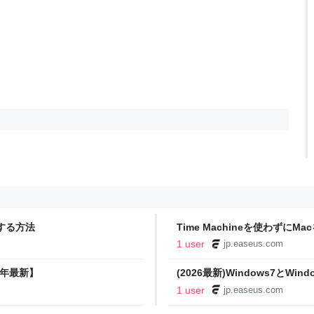
にする方法
Time Machineを使わずに
1 user
jp.easeus.com
6年最新】
(2026最新)Windows7とW
する方法
1 user
jp.easeus.com