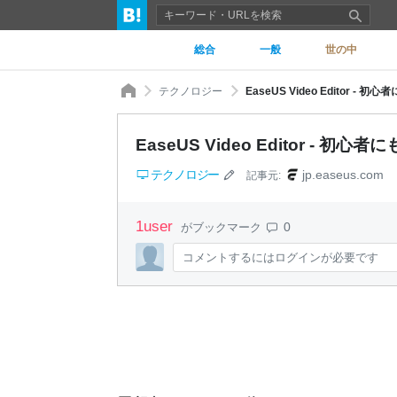
総合
一般
世の中
テクノロジー
EaseUS Video Editor
EaseUS Video Editor -
テクノロジー
jp.easeus.com
記事元:
1
user
0
がブックマーク
コメントするにはログインが必要です