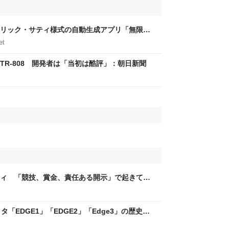
リック・サティ様式の自動生成アプリ「無限サ
作って公開した（CloseBox） | テクノエッジ
et
R-808 開発者は「当初は酷評」：朝日新聞
ティ 「競技、賞金、責任ある開示」で起きてい
ックLAB
「EDGE1」「EDGE2」「Edge3」の歴史に
 - レバテックLAB