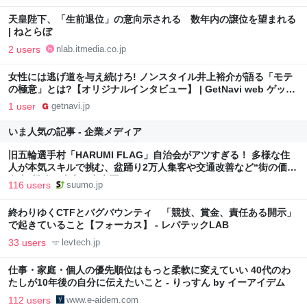
天皇陛下、「生前退位」の意向示される 数年内の譲位を望まれる
| ねとらぼ
2 users
nlab.itmedia.co.jp
女性には逃げ道を与え続けろ! ノンスタイル井上裕介が語る「モテ
の極意」とは?【オリジナルインタビュー】 | GetNavi web ゲット
ナビ
1 user
getnavi.jp
いま人気の記事 - 企業メディア
旧五輪選手村「HARUMI FLAG」自治会がアツすぎる！ 多様な住
人が本気スキルで挑む、盆踊り2万人集客や交通改善など“街の価値
向上”戦略 東京・中央区
116 users
suumo.jp
終わりゆくCTFとバグバウンティ 「競技、賞金、責任ある開示」
で起きていること【フォーカス】 - レバテックLAB
33 users
levtech.jp
仕事・家庭・個人の優先順位はもっと柔軟に変えていい 40代のわ
たしが10年後の自分に伝えたいこと - りっすん by イーアイデム
112 users
www.e-aidem.com