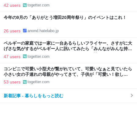
42 users
togetter.com
今年の9月の「ありがとう増田20周年祭り」のイベントはこれ！
26 users
anond.hatelabo.jp
ベルギーの家庭では一家に一台あるらしいフライヤー、さすがに大
げさな気がするがベルギー人に訊いてみたら「みんながみんな持っ
てるわけやないで。うちにはあるけどな」とか答えるんだろうな
47 users
togetter.com
コンビニで可愛い小型犬が繋がれていて、可愛いなぁと見ていたら
小さい女の子連れの母親がやってきて、子供が「可愛い！欲し
い！」と言うと「連れて帰ろうか？」と言って犬に近づいて行った
53 users
togetter.com
新着記事 - 暮らしをもっと読む