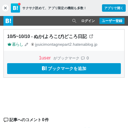
サクサク読めて、
アプリ限定の機能も多数！
アプリで開く
c
l
o
ログイン
ユーザー登録
s
e
10/5~10/10 - ぬか(よろこび)どころ日記
暮らし
jyuicimontagnepart2.hatenablog.jp
1
user
0
がブックマーク
ブックマークを追加
0
記事へのコメント
件