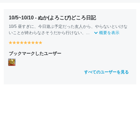
10/5~10/10 - ぬか(よろこび)どころ日記
10/5 昼すぎに、今日遊ぶ予定だった
友人
から、やらないといけな
いことが終わらなさそうだから行けない、...
概要を表示
y
y
y
y
y
y
y
y
y
e
e
e
e
e
e
e
e
e
ブックマークしたユーザー
ll
ll
ll
ll
ll
ll
ll
ll
ll
o
o
o
o
o
o
o
o
o
w
w
w
w
w
w
w
w
w
すべてのユーザーを見る