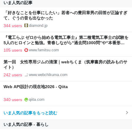
いま人気の記事
「好きなことを仕事にしたい」若者への豊田章男の回答が正論すぎ
て、ぐうの音も出なかった
344 users
diamond.jp
『電工らぶ ゼロから始める電気工事士』第二種電気工事士の試験を
5人のヒロインと勉強。青春しながら“過去問1000問”や“本番形式
CBT模擬試験”で本格的に学べるノベルゲーム | ゲーム・エンタメ
105 users
www.famitsu.com
最新情報のファミ通.com
第一回 女性専用ジムの清潔｜webちくま（筑摩書房の読みものサ
イト）
242 users
www.webchikuma.com
Web API設計の現在地2026 - Qiita
340 users
qiita.com
いま人気の記事をもっと読む
いま人気の記事 - 暮らし