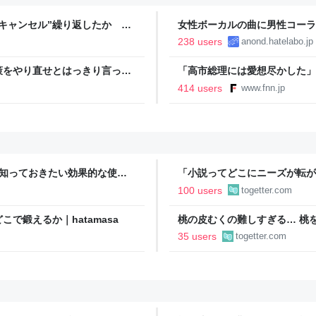
キャンセル”繰り返したか 女
女性ボーカルの曲に男性コーラ
テレNEWS NNN
238 users
anond.hatelabo.jp
策をやり直せとはっきり言って
「高市総理には愛想尽かした」
以下に…肥料代や燃料代は高騰
414 users
www.fnn.jp
イン
今知っておきたい効果的な使用
「小説ってどこにニーズが転が
結婚』のド直球ざまあ系シンデ
100 users
togetter.com
事実に考え込む
で鍛えるか｜hatamasa
桃の皮むくの難しすぎる… 桃
ばいけるとのことでやってみた
35 users
togetter.com
ドバイスが寄せられる