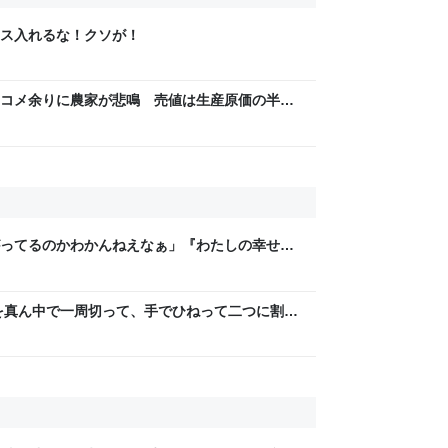
ス入れるな！クソが！
コメ余りに農家が悲鳴 売値は生産原価の半分
「今年でやめる」農家も｜FNNプライムオンラ
ってるのかわかんねえなぁ」『わたしの幸せな
レラストーリーが若者にヒットしているという
を真ん中で一周切って、手でひねって二つに割れ
ら、「あっ、これダメだ」となった→数々のア