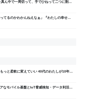
を真ん中で一周切って、手でひねって二つに割れ
ら、「あっ、これダメだ」となった→数々のア
ってるのかわかんねえなぁ」『わたしの幸せな
レラストーリーが若者にヒットしているという
もっと柔軟に変えていい 40代のわたしが10年後
ん by イーアイデム
 〜 セキュアなモバイル基盤とIoT脅威検知・データ利活用
usiness Engineers' Blog