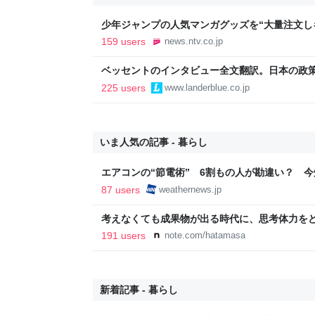
少年ジャンプの人気マンガグッズを“大量注文し
逮捕 総額43億円以上（2026年8月6日掲載）｜日
159 users
news.ntv.co.jp
ベッセントのインタビュー全文翻訳。日本の政
いる
225 users
www.landerblue.co.jp
いま人気の記事 - 暮らし
エアコンの“節電術” 6割もの人が勘違い？ 
法 - ウェザーニュース
87 users
weathernews.jp
考えなくても成果物が出る時代に、思考体力をどこ
191 users
note.com/hatamasa
新着記事 - 暮らし