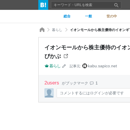
総合
一般
世の中
暮らし
イオンモールから株主優待のイオンギフ
イオンモールから株主優待のイオン
ぴかぶ
暮らし
kabu.sapico.net
記事元:
2
users
1
がブックマーク
コメントするにはログインが必要です