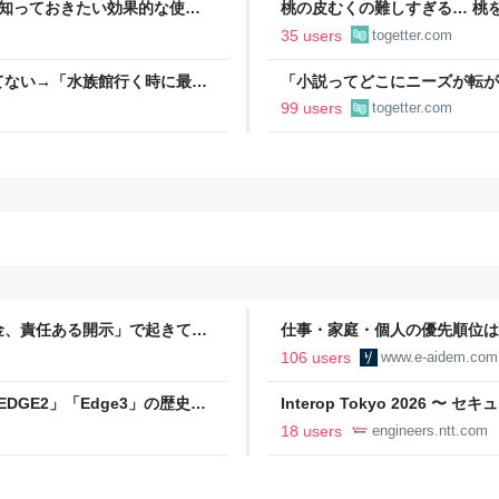
今知っておきたい効果的な使用
桃の皮むくの難しすぎる… 桃
ばいけるとのことでやってみた
35 users
togetter.com
ドバイスが寄せられる
てない→「水族館行く時に最
「小説ってどこにニーズが転が
結婚』のド直球ざまあ系シンデ
99 users
togetter.com
事実に考え込む
金、責任ある開示」で起きてい
仕事・家庭・個人の優先順位は
の自分に伝えたいこと - りっす
106 users
www.e-aidem.com
DGE2」「Edge3」の歴史に
Interop Tokyo 2026
AB
への取り組み 〜 - NTT docomo B
18 users
engineers.ntt.com