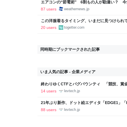
エアコンの“節電術” 6割もの人が勘違い？ 
法 - ウェザーニュース
87 users
weathernews.jp
この洋服着るタイミング、いまだに見つけられ
適」「これで…授業参観に出ました」
20 users
togetter.com
同時期にブックマークされた記事
いま人気の記事 - 企業メディア
終わりゆくCTFとバグバウンティ 「競技、賞
ること【フォーカス】 - レバテックLAB
14 users
levtech.jp
21年ぶり新作、ドット絵エディタ「EDGE1」「E
ついて作者に聞く【フォーカス】 - レバテックL
88 users
levtech.jp