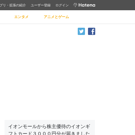
プリ・拡張の紹介
ユーザー登録
ログイン
エンタメ
アニメとゲーム
イオンモールから株主優待のイオンギ
フトカード３０００円分が届きました