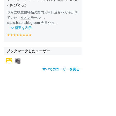
- さぴかぶ
６月に株主優待品の案内と申し込みハガキがき
ていた「
イオン
モール」。
s
api
c.
hatena
bl
og.com 先日やっ...
概要を表示
y
y
y
y
y
y
y
y
e
e
e
e
e
e
e
e
ll
ll
ll
ll
ll
ll
ll
ll
o
o
o
o
o
o
o
o
ブックマークしたユーザー
w
w
w
w
w
w
w
w
すべてのユーザーを見る