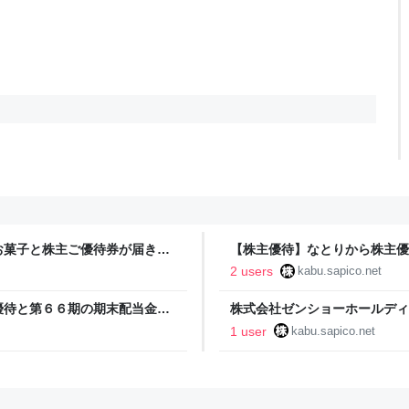
お菓子と株主ご優待券が届きま
【株主優待】なとりから株主優
かぶ
2 users
kabu.sapico.net
優待と第６６期の期末配当金計
株式会社ゼンショーホールディ
書が到着 - さぴかぶ
1 user
kabu.sapico.net