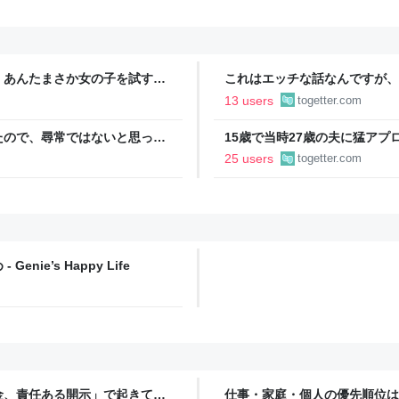
』あんたまさか女の子を試すつ
これはエッチな話なんですが、
は相手への思いやりの気持ち」
が出てめっちゃ美味いんですよ
13 users
togetter.com
いろいろある
たので、尋常ではないと思って
15歳で当時27歳の夫に猛アプ
に現れた女性に「あなた何して
になった女性と夫の話、正直笑
25 users
togetter.com
話
e’s Happy Life
金、責任ある開示」で起きてい
仕事・家庭・個人の優先順位は