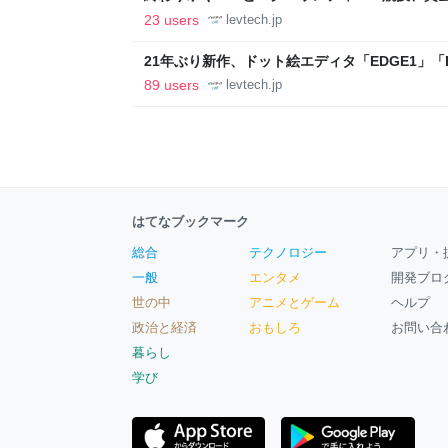
ること【フォーカス】 - レバテックLAB
23 users
levtech.jp
21年ぶり新作、ドット絵エディタ「EDGE1」「E
ついて作者に聞く【フォーカス】 - レバテックL
89 users
levtech.jp
はてなブックマーク
総合
テクノロジー
アプリ・
一般
エンタメ
開発ブロ
世の中
アニメとゲーム
ヘルプ
政治と経済
おもしろ
お問い合
暮らし
学び