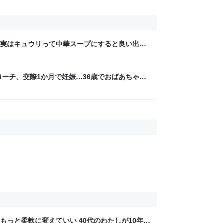
実はキュウリって中華スープにすると良い出汁
→味噌汁や炒め物など、キュウリの加熱調理は
ローチ、交際1か月で妊娠…36歳でおばあちゃん
えないし美談にはできないのでは？
もっと柔軟に変えていい 40代のわたしが10年後