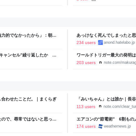
協力的でなかったから」：朝日
あっけなく死んでしまったと思
234 users
anond.hatelabo.jp
キャンセル”繰り返したか 女
ワールドトリガー最大の発明は
テレNEWS NNN
203 users
note.com/makurag
し合わせたことだ。｜まくらぎ
「みいちゃん」とは誰か｜長谷
113 users
note.com/clear_tu
たので、尋常ではないと思って
エアコンの“節電術” 6割も
に現れた女性に「あなた何して
- ウェザーニュース
174 users
weathernews.jp
話