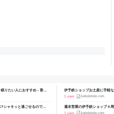
眠りたい人におすすめ - 香藝
伊予鉄ショップお土産に手軽な
1 user
kaholoholo.com
水?シャキッと過ごせるのでお
週末営業の伊予鉄ショップ４周年
ブログ
1 user
kaholoholo.com