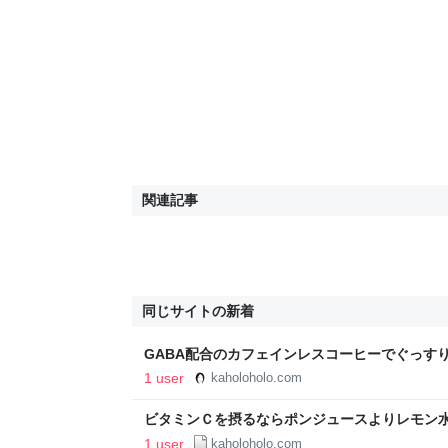
関連記事
同じサイトの新着
GABA配合のカフェインレスコーヒーでぐっすり
師 弥栄ブログ
1 user
kaholoholo.com
ビタミンＣを摂るならポンジュースよりレモン
すすめ! - 香藝師 弥栄ブログ
1 user
kaholoholo.com