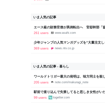
いま人気の記事
エース級の財務官僚が異例転出へ 官邸幹部「
新聞
261 users
www.asahi.com
少年ジャンプの人気マンガグッズを“大量注文し
逮捕 総額43億円以上（2026年8月6日掲載）｜日
369 users
news.ntv.co.jp
いま人気の記事 - 暮らし
ワールドトリガー最大の発明は、味方同士を殺
205 users
note.com/makuragi_note
駅前で座り込んで失禁してると思しき女性がい
警察と救急を呼んでそばで見守っていたら、急
99 users
togetter.com
るんですか！？」とスマホをはたき落とされた