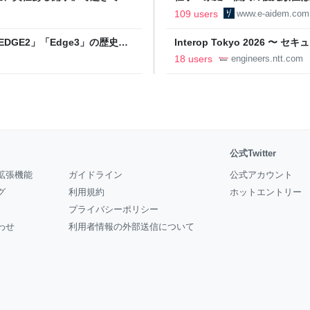
の自分に伝えたいこと - りっす
109 users
www.e-aidem.com
DGE2」「Edge3」の歴史に
Interop Tokyo 2026
AB
への取り組み 〜 - NTT docomo B
18 users
engineers.ntt.com
公式Twitter
拡張機能
ガイドライン
公式アカウント
グ
利用規約
ホットエントリー
プライバシーポリシー
わせ
利用者情報の外部送信について