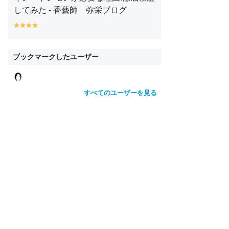
してみた - 香藝師 弥栄ブログ
y
y
y
y
e
e
e
e
ll
ll
ll
ll
o
o
o
o
ブックマークしたユーザー
w
w
w
w
すべてのユーザーを見る