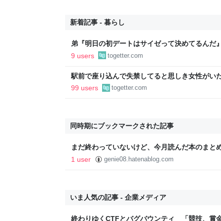
新着記事 - 暮らし
弟『明日の初デートはサイゼって決めてるんだ
もりで…！？→その後の展開に「やはりデート
9 users
togetter.com
駅前で座り込んで失禁してると思しき女性がい
警察と救急を呼んでそばで見守っていたら、急
99 users
togetter.com
るんですか！？」とスマホをはたき落とされた
同時期にブックマークされた記事
まだ終わっていないけど、今月読んだ本のまとめ - Geni
1 user
genie08.hatenablog.com
いま人気の記事 - 企業メディア
終わりゆくCTFとバグバウンティ 「競技、賞