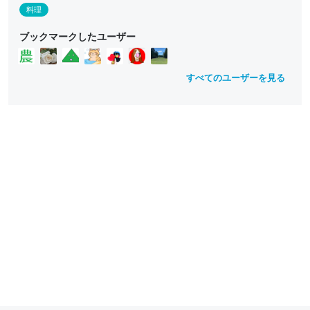
e
e
料理
ll
ll
o
o
ブックマークしたユーザー
w
w
すべてのユーザーを見る