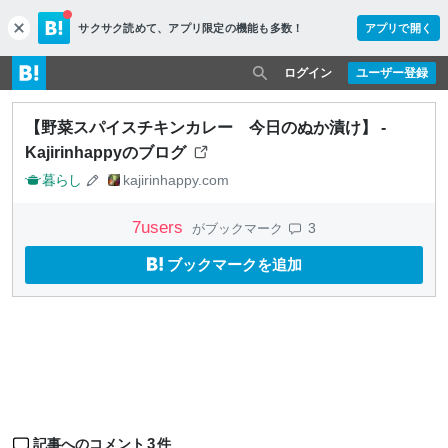
サクサク読めて、
アプリ限定の機能も多数！
アプリで開く
c
l
o
ログイン
ユーザー登録
s
e
【野菜スパイスチキンカレー 今日のぬか漬け】 -
Kajirinhappyのブログ
暮らし
kajirinhappy.com
7
users
3
がブックマーク
ブックマークを追加
3
記事へのコメント
件