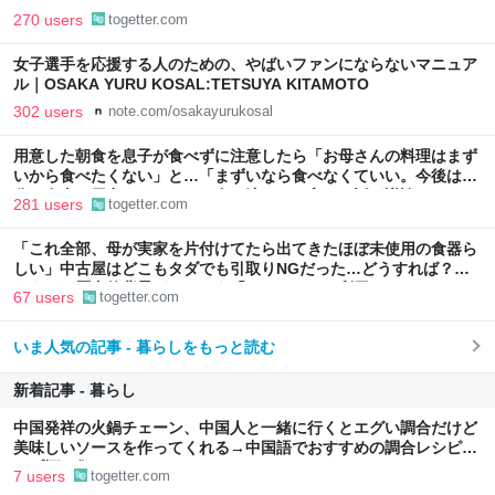
270 users
togetter.com
女子選手を応援する人のための、やばいファンにならないマニュア
ル｜OSAKA YURU KOSAL:TETSUYA KITAMOTO
302 users
note.com/osakayurukosal
用意した朝食を息子が食べずに注意したら「お母さんの料理はまず
いから食べたくない」と…「まずいなら食べなくていい。今後は自
分で食事を用意しなさい。お金は渡す」と言った話が議論に
281 users
togetter.com
「これ全部、母が実家を片付けてたら出てきたほぼ未使用の食器ら
しい」中古屋はどこもタダでも引取りNGだった…どうすれば？→
どうやら歴史的背景がありそう「ジモティーを利用しては？」
67 users
togetter.com
いま人気の記事 - 暮らしをもっと読む
新着記事 - 暮らし
中国発祥の火鍋チェーン、中国人と一緒に行くとエグい調合だけど
美味しいソースを作ってくれる→中国語でおすすめの調合レシピが
リプ欄に集まる
7 users
togetter.com