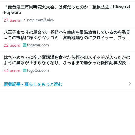
「琵琶湖三市同時花火大会」は何だったのか｜藤原弘之 / Hiroyuki
Fujiwara
27 users
note.com/fuddy
八王子まつりの屋台で、昼間から生肉を常温放置しているのを発見
→この投稿に様々なツッコミ「宮崎地鶏なのにブロイラー、ブラジ
ル産では？」「写真に対して違和感」衛生状態も気になる
22 users
togetter.com
はちゃめちゃに辛い麻辣湯を食べたら何かのスイッチが入ったかの
ように鼻水が止まらなくなり、さっきまで痛かった慢性副鼻腔炎の
顔面痛が一気に解消した
44 users
togetter.com
新着記事 - 暮らしをもっと読む