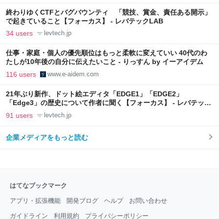
終わりゆくCTFとバグバウンティ 「競技、賞金、責任ある開示」
で起きていること【フォーカス】 - レバテックLAB
34 users
levtech.jp
仕事・家庭・個人の優先順位はもっと柔軟に変えていい 40代のわ
たしが10年後の自分に伝えたいこと - りっすん by イーアイデム
116 users
www.e-aidem.com
21年ぶり新作、ドット絵エディタ「EDGE1」「EDGE2」
「Edge3」の歴史について作者に聞く【フォーカス】 - レバテック
LAB
91 users
levtech.jp
企業メディアをもっと読む
はてなブックマーク
アプリ・拡張機能
開発ブログ
ヘルプ
お問い合わせ
ガイドライン
利用規約
プライバシーポリシー