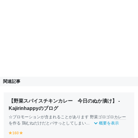
関連記事
【野菜スパイスチキンカレー 今日のぬか漬け】 -
Kajirinhappyのブログ
☆プロモーションが含まれることがあります 野菜ゴロゴロ
カレー
を作る 鶏むねだけだとパサっとしてしまい...
概要を表示
160
y
y