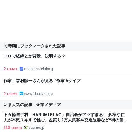
同時期にブックマークされた記事
OJTで経緯とか背景、説明する？
2 users
anond.hatelabo.jp
作家、森村誠一さんが見る “作家 9タイプ”
2 users
www.1book.co.jp
いま人気の記事 - 企業メディア
旧五輪選手村「HARUMI FLAG」自治会がアツすぎる！ 多様な住
人が本気スキルで挑む、盆踊り2万人集客や交通改善など“街の価値
向上”戦略 東京・中央区
118 users
suumo.jp