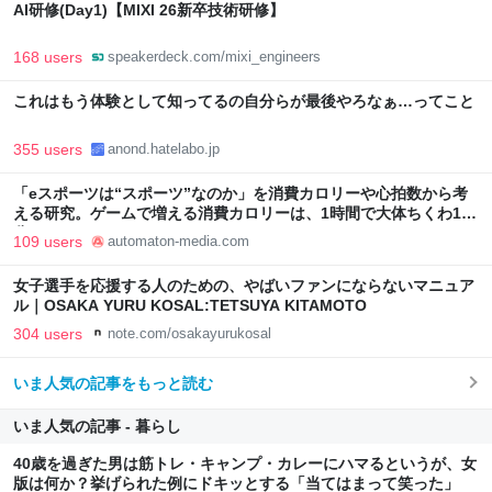
AI研修(Day1)【MIXI 26新卒技術研修】
168 users
speakerdeck.com/mixi_engineers
これはもう体験として知ってるの自分らが最後やろなぁ…ってこと
355 users
anond.hatelabo.jp
「eスポーツは“スポーツ”なのか」を消費カロリーや心拍数から考
える研究。ゲームで増える消費カロリーは、1時間で大体ちくわ1本
分 - AUTOMATON
109 users
automaton-media.com
女子選手を応援する人のための、やばいファンにならないマニュア
ル｜OSAKA YURU KOSAL:TETSUYA KITAMOTO
304 users
note.com/osakayurukosal
いま人気の記事をもっと読む
いま人気の記事 - 暮らし
40歳を過ぎた男は筋トレ・キャンプ・カレーにハマるというが、女
版は何か？挙げられた例にドキッとする「当てはまって笑った」