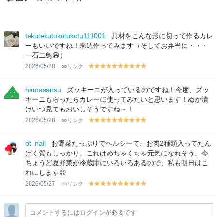
tekutekutokotukotu111001
具材をこんな形に切って作るカレ
ーもいいですね！来週作ってみます（そしてお弁当に・・・
一石二鳥😆）
2026/05/28
リンク
y
y
y
y
y
y
y
y
y
y
el
el
el
el
el
el
el
el
el
el
lo
lo
lo
lo
lo
lo
lo
lo
lo
lo
hamasansu
ズッキーニが入っているのですね！今度、ズッ
w
w
w
w
w
w
w
w
w
w
キーニもらったらカレーに使ってみたいと思います！ぬか漬
けいつ見てもおいしそうですね～！
2026/05/28
リンク
y
y
y
y
y
y
y
y
y
y
el
el
el
el
el
el
el
el
el
el
lo
lo
lo
lo
lo
lo
lo
lo
lo
lo
ot_nail
お野菜たっぷりでヘルシーで、お肉2種類入ってたん
w
w
w
w
w
w
w
w
w
w
ぱく質もしっかり。これはめちゃくちゃ元気になれそう。今
ちょうど夏野菜が冷蔵庫にいろいろあるので、私も明日はこ
れにします😉
2026/05/27
リンク
y
y
y
y
y
y
y
y
y
y
el
el
el
el
el
el
el
el
el
el
lo
lo
lo
lo
lo
lo
lo
lo
lo
lo
コメントするにはログインが必要です
w
w
w
w
w
w
w
w
w
w