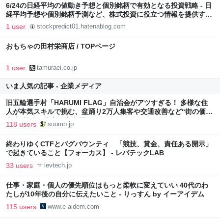
6/24の日経平均の値動き予想と個別銘柄で有効となる投資戦略 - 日
経平均予想や個別銘柄予測など、株式投資に役立つ情報を提供する
ブログ
1 user
stockpredict01.hatenablog.com
おもちゃの田村栄商店 / TOPページ
1 user
tamuraei.co.jp
いま人気の記事 - 企業メディア
旧五輪選手村「HARUMI FLAG」自治会がアツすぎる！ 多様な住
人が本気スキルで挑む、盆踊り2万人集客や交通改善など“街の価値
向上”戦略 東京・中央区
118 users
suumo.jp
終わりゆくCTFとバグバウンティ 「競技、賞金、責任ある開示」
で起きていること【フォーカス】 - レバテックLAB
33 users
levtech.jp
仕事・家庭・個人の優先順位はもっと柔軟に変えていい 40代のわ
たしが10年後の自分に伝えたいこと - りっすん by イーアイデム
115 users
www.e-aidem.com