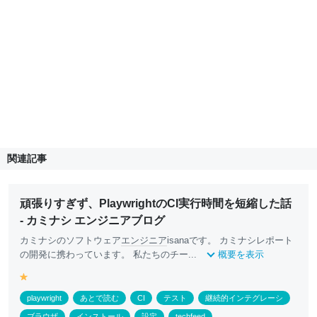
関連記事
頑張りすぎず、PlaywrightのCI実行時間を短縮した話
- カミナシ エンジニアブログ
カミナシのソフトウェア
エンジニア
isanaです。 カミナシレポート
の開発に携わっています。 私たちのチー...
概要を表示
y
e
playwright
あとで読む
CI
テスト
継続的インテグレーシ
ll
ブラウザ
インストール
設定
techfeed