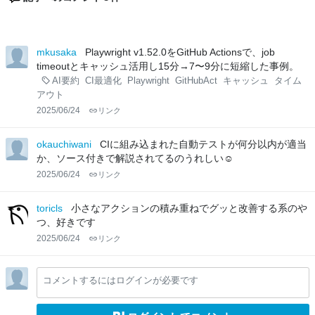
mkusaka
Playwright v1.52.0をGitHub Actionsで、job
timeoutとキャッシュ活用し15分→7〜9分に短縮した事例。
AI要約
CI最適化
Playwright
GitHubAct
キャッシュ
タイム
アウト
2025/06/24
リンク
okauchiwani
CIに組み込まれた自動テストが何分以内が適当
か、ソース付きで解説されてるのうれしい☺
2025/06/24
リンク
toricls
小さなアクションの積み重ねでグッと改善する系のや
つ、好きです
2025/06/24
リンク
コメントするにはログインが必要です