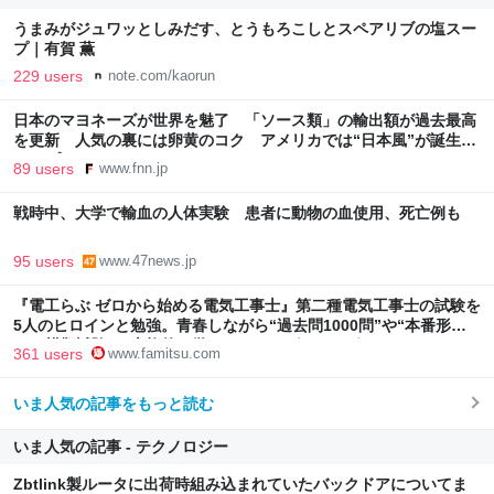
うまみがジュワッとしみだす、とうもろこしとスペアリブの塩スー
プ｜有賀 薫
229 users
note.com/kaorun
日本のマヨネーズが世界を魅了 「ソース類」の輸出額が過去最高
を更新 人気の裏には卵黄のコク アメリカでは“日本風”が誕生｜
FNNプライムオンライン
89 users
www.fnn.jp
戦時中、大学で輸血の人体実験 患者に動物の血使用、死亡例も
95 users
www.47news.jp
『電工らぶ ゼロから始める電気工事士』第二種電気工事士の試験を
5人のヒロインと勉強。青春しながら“過去問1000問”や“本番形式
CBT模擬試験”で本格的に学べるノベルゲーム | ゲーム・エンタメ
361 users
www.famitsu.com
最新情報のファミ通.com
いま人気の記事をもっと読む
いま人気の記事 - テクノロジー
Zbtlink製ルータに出荷時組み込まれていたバックドアについてま