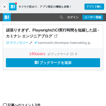
サクサク読めて、
アプリ限定の機能も多数！
アプリで開く
c
l
o
ログイン
ユーザー登録
s
e
頑張りすぎず、PlaywrightのCI実行時間を短縮した話 -
カミナシ エンジニアブログ
テクノロジー
kaminashi-developer.hatenablog.jp
140
users
3
がブックマーク
ブックマークを追加
3
記事へのコメント
件