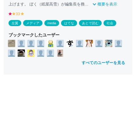
上げます。 ぼく（紙屋高雪）が編集長を務...
概要を表示
r
33
y
y
e
e
e
左翼
メディア
media
はてな
あとで読む
社会
d
ll
ll
o
o
ブックマークしたユーザー
w
w
すべてのユーザーを見る