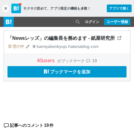
サクサク読めて、
アプリ限定の機能も多数！
アプリで開く
c
l
o
ログイン
ユーザー登録
s
e
「Newsレッズ」の編集長を務めます - 紙屋研究所
世の中
kamiyakenkyujo.hatenablog.com
40
users
19
がブックマーク
ブックマークを追加
19
記事へのコメント
件