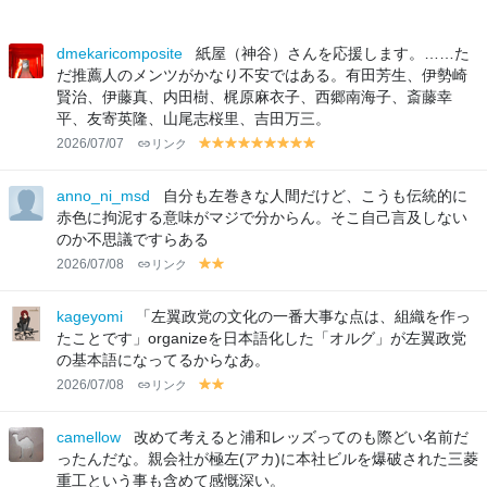
dmekaricomposite
紙屋（神谷）さんを応援します。……た
だ推薦人のメンツがかなり不安ではある。有田芳生、伊勢崎
賢治、伊藤真、内田樹、梶原麻衣子、西郷南海子、斎藤幸
平、友寄英隆、山尾志桜里、吉田万三。
2026/07/07
リンク
y
y
y
y
y
y
y
y
y
el
el
el
el
el
el
el
el
el
lo
lo
lo
lo
lo
lo
lo
lo
lo
anno_ni_msd
自分も左巻きな人間だけど、こうも伝統的に
w
w
w
w
w
w
w
w
w
赤色に拘泥する意味がマジで分からん。そこ自己言及しない
のか不思議ですらある
2026/07/08
リンク
y
y
el
el
lo
lo
kageyomi
「左翼政党の文化の一番大事な点は、組織を作っ
w
w
たことです」organizeを日本語化した「オルグ」が左翼政党
の基本語になってるからなあ。
2026/07/08
リンク
y
y
el
el
lo
lo
camellow
改めて考えると浦和レッズってのも際どい名前だ
w
w
ったんだな。親会社が極左(アカ)に本社ビルを爆破された三菱
重工という事も含めて感慨深い。