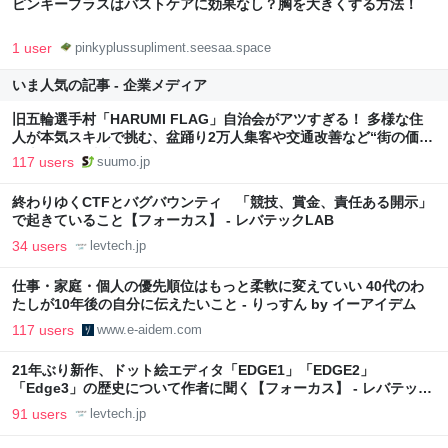
ピンキープラスはバストケアに効果なし？胸を大きくする方法！
1 user
pinkyplussupliment.seesaa.space
いま人気の記事 - 企業メディア
旧五輪選手村「HARUMI FLAG」自治会がアツすぎる！ 多様な住
人が本気スキルで挑む、盆踊り2万人集客や交通改善など“街の価値
向上”戦略 東京・中央区
117 users
suumo.jp
終わりゆくCTFとバグバウンティ 「競技、賞金、責任ある開示」
で起きていること【フォーカス】 - レバテックLAB
34 users
levtech.jp
仕事・家庭・個人の優先順位はもっと柔軟に変えていい 40代のわ
たしが10年後の自分に伝えたいこと - りっすん by イーアイデム
117 users
www.e-aidem.com
21年ぶり新作、ドット絵エディタ「EDGE1」「EDGE2」
「Edge3」の歴史について作者に聞く【フォーカス】 - レバテック
LAB
91 users
levtech.jp