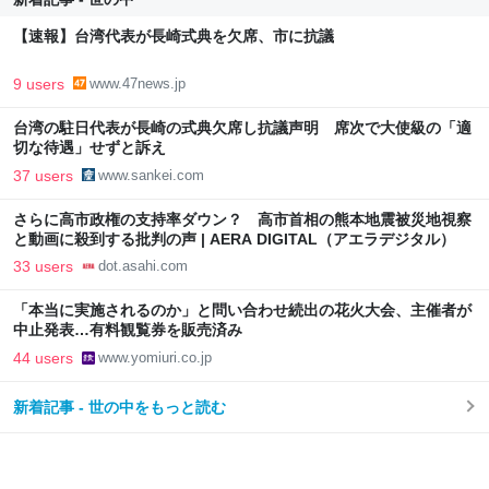
【速報】台湾代表が長崎式典を欠席、市に抗議
9 users
www.47news.jp
台湾の駐日代表が長崎の式典欠席し抗議声明 席次で大使級の「適
切な待遇」せずと訴え
37 users
www.sankei.com
さらに高市政権の支持率ダウン？ 高市首相の熊本地震被災地視察
と動画に殺到する批判の声 | AERA DIGITAL（アエラデジタル）
33 users
dot.asahi.com
「本当に実施されるのか」と問い合わせ続出の花火大会、主催者が
中止発表…有料観覧券を販売済み
44 users
www.yomiuri.co.jp
新着記事 - 世の中をもっと読む