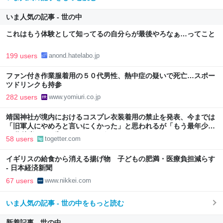
いま人気の記事 - 世の中
これはもう体験として知ってるの自分らが最後やろなぁ…ってこと
199 users
anond.hatelabo.jp
ファン付き作業服着用の５０代男性、熱中症の疑いで死亡…スポー
ツドリンクも持参
282 users
www.yomiuri.co.jp
靖国神社が境内におけるコスプレ衣装着用の禁止を発表、今までは
「旧軍人にやめろと言いにくかった」と思われるが「もう最年少で
90代後半や100歳オーバーだろうしなぁ」
58 users
togetter.com
イギリスの給食から消える揚げ物 子どもの肥満・医療負担減らす
- 日本経済新聞
67 users
www.nikkei.com
いま人気の記事 - 世の中をもっと読む
新着記事 - 世の中