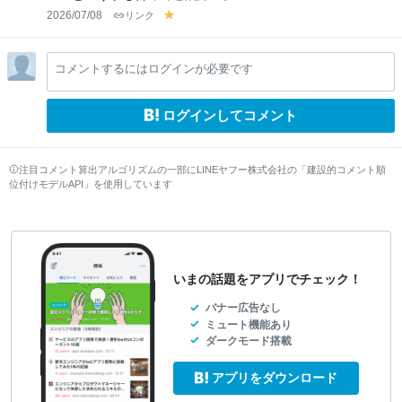
2026/07/08
リンク
y
el
lo
コメントするにはログインが必要です
w
ログインしてコメント
注目コメント算出アルゴリズムの一部にLINEヤフー株式会社の「建設的コメント順
位付けモデルAPI」を使用しています
いまの話題をアプリでチェック！
バナー広告なし
ミュート機能あり
ダークモード搭載
アプリをダウンロード