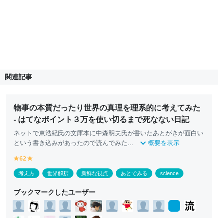
関連記事
物事の本質だったり世界の真理を理系的に考えてみた
- はてなポイント３万を使い切るまで死なない日記
ネットで東浩紀氏の文庫
本
に中森明夫氏が書いたあとがきが面白い
という書き込みがあったので読んでみた...
概要を表示
62
y
y
e
e
考え方
世界解釈
新鮮な視点
あとでみる
science
ll
ll
o
o
ブックマークしたユーザー
w
w