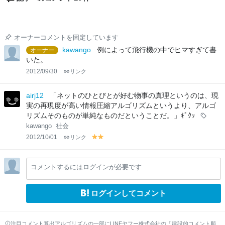
オーナーコメントを固定しています
kawango
例によって飛行機の中でヒマすぎて書
オーナー
いた。
2012/09/30
リンク
airj12
「ネットのひとびとが好む物事の真理というのは、現
実の再現度が高い情報圧縮アルゴリズムというより、アルゴ
リズムそのものが単純なものだということだ。」ｷﾞｸｯ
kawango
社会
2012/10/01
リンク
y
y
el
el
lo
lo
コメントするにはログインが必要です
w
w
ログインしてコメント
注目コメント算出アルゴリズムの一部にLINEヤフー株式会社の「建設的コメント順