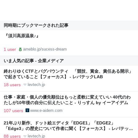
同時期にブックマークされた記事
『須川高原温泉♪』
1 user
ameblo.jp/sucess-dream
いま人気の記事 - 企業メディア
終わりゆくCTFとバグバウンティ 「競技、賞金、責任ある開示」
で起きていること【フォーカス】 - レバテックLAB
18 users
levtech.jp
仕事・家庭・個人の優先順位はもっと柔軟に変えていい 40代のわ
たしが10年後の自分に伝えたいこと - りっすん by イーアイデム
107 users
www.e-aidem.com
21年ぶり新作、ドット絵エディタ「EDGE1」「EDGE2」
「Edge3」の歴史について作者に聞く【フォーカス】 - レバテック
LAB
88 users
levtech.jp