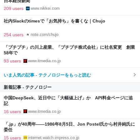
日本経済新聞
209 users
www.nikkei.com
社内Slackのtimesで「お気持ち」を書くな｜Chujo
254 users
note.com/chujo
「プチプチ」の川上産業、「プチプチ株式会社」に社名変更 創業
58年で
93 users
www.itmedia.co.jp
いま人気の記事 - テクノロジーをもっと読む
新着記事 - テクノロジー
中国DeepSeek、近日中に「大幅値上げ」か API料金ページに追
記
16 users
www.itmedia.co.jp
「.jp」が40周年――1986年8月5日、Jon Postel氏から村井純氏に
委任
15 users
internet.watch.impress.co.jp