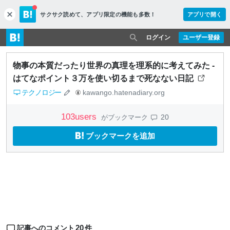
サクサク読めて、
アプリ限定の機能も多数！
アプリで開く
c
l
o
ログイン
ユーザー登録
s
e
物事の本質だったり世界の真理を理系的に考えてみた -
はてなポイント３万を使い切るまで死なない日記
テクノロジー
kawango.hatenadiary.org
103
users
20
がブックマーク
ブックマークを追加
20
記事へのコメント
件