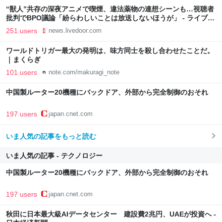
“獣人”共存の深夜アニメで喫煙、違法薬物の連想シーンも…視聴者
批判でBPO議論「紛らわしいことは放送しないほうが」 - ライブド
アニュース
251 users
news.livedoor.com
ワールドトリガー最大の発明は、味方同士を殺し合わせたことだ。
｜まくらぎ
101 users
note.com/makuragi_note
中国製ルーター20機種にバックドア、外部から完全制御のおそれ
197 users
japan.cnet.com
いま人気の記事をもっと読む
いま人気の記事 - テクノロジー
中国製ルーター20機種にバックドア、外部から完全制御のおそれ
197 users
japan.cnet.com
秋田に日本最大級AIデータセンター 建設費2兆円、UAEが投資へ -