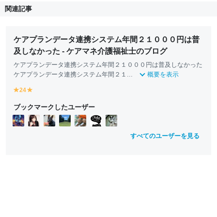
関連記事
ケアプランデータ連携システム年間２１０００円は普
及しなかった - ケアマネ介護福祉士のブログ
ケアプランデータ連携システム年間２１０００円は普及しなかった
ケアプランデータ連携システム年間２１...
概要を表示
24
y
y
e
e
ブックマークしたユーザー
ll
ll
o
o
w
w
すべてのユーザーを見る