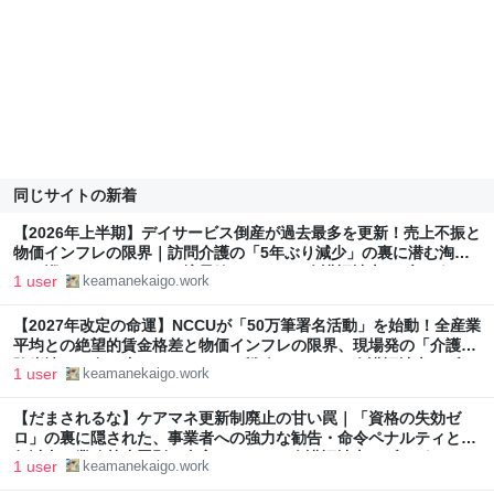
同じサイトの新着
【2026年上半期】デイサービス倒産が過去最多を更新！売上不振と
物価インフレの限界｜訪問介護の「5年ぶり減少」の裏に潜む淘汰
の一巡とサバイバルへの境界線 - ケアマネ介護福祉士のブログ
1 user
keamanekaigo.work
【2027年改定の命運】NCCUが「50万筆署名活動」を始動！全産業
平均との絶望的賃金格差と物価インフレの限界、現場発の「介護保
険崩壊」を食い止めるサバイバル戦略 - ケアマネ介護福祉士のブロ
1 user
keamanekaigo.work
グ
【だまされるな】ケアマネ更新制廃止の甘い罠｜「資格の失効ゼ
ロ」の裏に隠された、事業者への強力な勧告・命令ペナルティと1
年以内の業務禁止罰則の真実 - ケアマネ介護福祉士のブログ
1 user
keamanekaigo.work