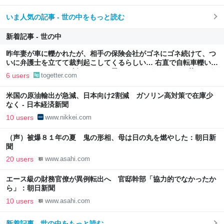
いま人気の記事 - 世の中をもっと読む
新着記事 - 世の中
昨年妻が車に轢かれたが、相手の保険会社がゴネにゴネ続けて、つ
いに弁護士を立てて裁判起こしてくるらしい… 右直で自転車轢いて
おいてなんでそんな強気なんだと思っていたが、どうやら荒れそう
6 users
togetter.com
米国の原油輸出が急減、日本向け2割減 ガソリン高対策で在庫少
なく - 日本経済新聞
10 users
www.nikkei.com
（声）被爆８１年の夏 鬼の形相、母は日の丸を燃やした：朝日新
聞
20 users
www.asahi.com
エース級の財務官僚が異例転出へ 官邸幹部「協力的でなかったか
ら」：朝日新聞
10 users
www.asahi.com
新着記事 - 世の中をもっと読む