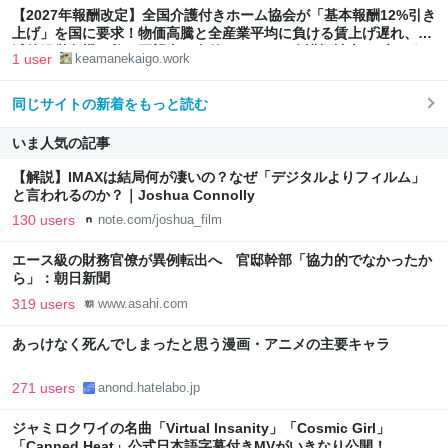
【2027年報酬改定】全国介護付きホーム協会が「基本報酬12%引き
上げ」を国に要求！物価高騰と全産業平均に負ける賃上げ遅れ、破
滅的経営危機を救う要望書の全貌 - ケアマネ介護福祉士のブログ
1 user
keamanekaigo.work
同じサイトの新着をもっと読む
いま人気の記事
【解説】IMAXは結局何が凄いの？なぜ「デジタルよりフィルム」
と言われるのか？｜Joshua Connolly
130 users
note.com/joshua_film
エース級の財務官僚が異例転出へ 官邸幹部「協力的でなかったか
ら」：朝日新聞
319 users
www.asahi.com
あっけなく死んでしまったと思う漫画・アニメの主要キャラ
271 users
anond.hatelabo.jp
ジャミロクワイの名曲「Virtual Insanity」「Cosmic Girl」
「Canned Heat」公式日本語字幕付きMVがいきなり公開！