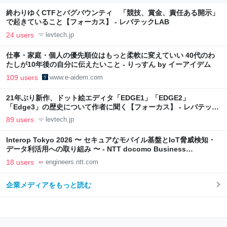
終わりゆくCTFとバグバウンティ 「競技、賞金、責任ある開示」
で起きていること【フォーカス】 - レバテックLAB
24 users
levtech.jp
仕事・家庭・個人の優先順位はもっと柔軟に変えていい 40代のわ
たしが10年後の自分に伝えたいこと - りっすん by イーアイデム
109 users
www.e-aidem.com
21年ぶり新作、ドット絵エディタ「EDGE1」「EDGE2」
「Edge3」の歴史について作者に聞く【フォーカス】 - レバテック
LAB
89 users
levtech.jp
Interop Tokyo 2026 〜 セキュアなモバイル基盤とIoT脅威検知・
データ利活用への取り組み 〜 - NTT docomo Business
Engineers' Blog
18 users
engineers.ntt.com
企業メディアをもっと読む