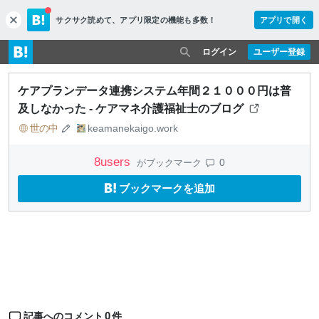
サクサク読めて、
アプリ限定の機能も多数！
アプリで開く
c
l
o
ログイン
ユーザー登録
s
e
ケアプランデータ連携システム年間２１０００円は普
及しなかった - ケアマネ介護福祉士のブログ
世の中
keamanekaigo.work
8
users
0
がブックマーク
ブックマークを追加
0
記事へのコメント
件