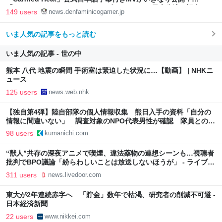
「SUMMER SONIC 2026」での9年ぶりとなる日本公演を記念して
149 users
news.denfaminicogamer.jp
いま人気の記事をもっと読む
いま人気の記事 - 世の中
熊本 八代 地震の瞬間 手術室は緊迫した状況に…【動画】 | NHKニ
ュース
125 users
news.web.nhk
【独自第4弾】陸自部隊の個人情報収集 熊日入手の資料「自分の
情報に間違いない」 調査対象のNPO代表男性が確認 隊員とのメ
ール履歴も一致｜熊本日日新聞社
98 users
kumanichi.com
“獣人”共存の深夜アニメで喫煙、違法薬物の連想シーンも…視聴者
批判でBPO議論「紛らわしいことは放送しないほうが」 - ライブド
アニュース
311 users
news.livedoor.com
東大が2年連続赤字へ 「貯金」数年で枯渇、研究者の削減不可避 -
日本経済新聞
22 users
www.nikkei.com