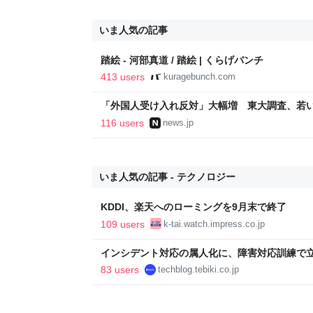
いま人気の記事
踏絵 - 河部真道 / 踏絵 | くらげバンチ
413 users
kuragebunch.com
「外国人受け入れ反対」大幅増 東大調査、若い世代
116 users
news.jp
いま人気の記事 - テクノロジー
KDDI、楽天へのローミングを9月末で終了
109 users
k-tai.watch.impress.co.jp
インシデント対応の属人化に、障害対応訓練で立ち向かっ
Blog
83 users
techblog.tebiki.co.jp