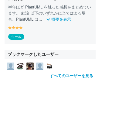
半年ほど PlantUML を触った感想をまとめてい
ます。 結論 以下のいずれかに当てはまる場
合、PlantUML は...
概要を表示
y
y
y
y
e
e
e
e
ツール
ll
ll
ll
ll
o
o
o
o
w
w
w
w
ブックマークしたユーザー
すべてのユーザーを見る