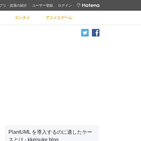
プリ・拡張の紹介
ユーザー登録
ログイン
エンタメ
アニメとゲーム
PlantUML を導入するのに適したケー
スとは - kkeisuke blog