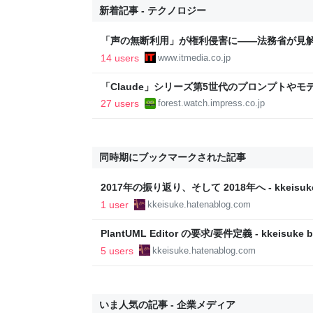
新着記事 - テクノロジー
「声の無断利用」が権利侵害に――法務省が見解
14 users
www.itmedia.co.jp
「Claude」シリーズ第5世代のプロンプトや
無償公開／Anthropicの公式ドキュメント2本を
27 users
forest.watch.impress.co.jp
世代 マスターガイド』【Book Watch/ニュース
同時期にブックマークされた記事
2017年の振り返り、そして 2018年へ - kkeisuke
1 user
kkeisuke.hatenablog.com
PlantUML Editor の要求/要件定義 - kkeisuke b
5 users
kkeisuke.hatenablog.com
いま人気の記事 - 企業メディア