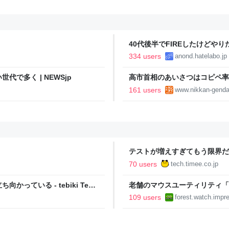
40代後半でFIREしたけどや
い..
334 users
anond.hatelabo.jp
で多く | NEWSjp
高市首相のあいさつはコピペ率
王とは絶望的格差｜日刊ゲンダイD
161 users
www.nikkan-genda
テストが増えすぎてもう限界だ
Timee Product Team Blog
70 users
tech.timee.co.jp
ている - tebiki Tech
老舗のマウスユーティリティ「
りに復活／64bit化、Window
109 users
forest.watch.impre
2026年末まで500円