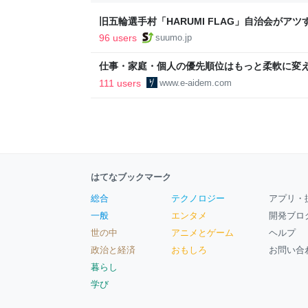
旧五輪選手村「HARUMI FLAG」自治会がア
ルで挑む、盆踊り2万人集客や交通改善など“街
96 users
suumo.jp
区
仕事・家庭・個人の優先順位はもっと柔軟に変えて
後の自分に伝えたいこと - りっすん by イーア
111 users
www.e-aidem.com
はてなブックマーク
総合
テクノロジー
アプリ・
一般
エンタメ
開発ブロ
世の中
アニメとゲーム
ヘルプ
政治と経済
おもしろ
お問い合
暮らし
学び