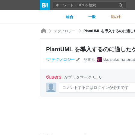
総合
一般
世の中
テクノロジー
PlantUML を導入するのに適したケ
PlantUML を導入するのに適したケース
テクノロジー
kkeisuke.hatena
記事元:
6
users
0
がブックマーク
コメントするにはログインが必要です