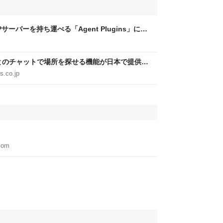
ーバーを持ち運べる「Agent Plugins」に
crosoft・Amazonなどと共同推進
iniとのチャットで場所を探せる機能が日本で提供開
件の場所を探せる［マップに相談］の対象国が
s.co.jp
com