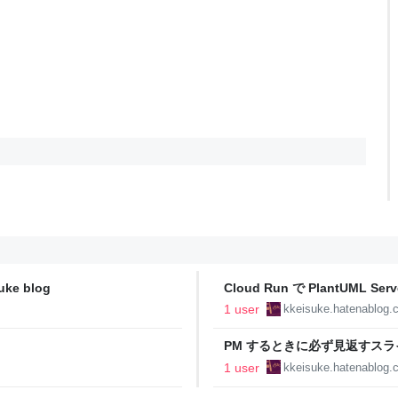
e blog
Cloud Run で PlantUML Ser
1 user
kkeisuke.hatenablog.
PM するときに必ず見返すスライド、
1 user
kkeisuke.hatenablog.