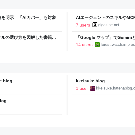
を明示 「AIカバー」も対象
AIエージェントのスキルやMCPサ
Googleが参加、OpenAI・Mi
7 users
gigazine.net
モデルの選び方を図解した書籍が
「Google マップ」でGem
日本語で図解した『Claude 5
始／自然な会話形式で複雑な条
14 users
forest.watch.impres
】
拡大
 blog
kkeisuke blog
1 user
kkeisuke.hatenablog.
log