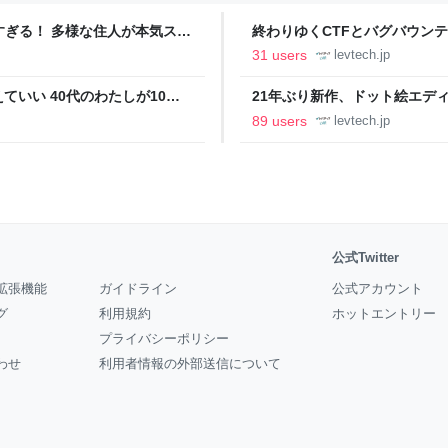
ツすぎる！ 多様な住人が本気スキ
終わりゆくCTFとバグバウン
の価値向上”戦略 東京・中央
ること【フォーカス】 - レバテ
31 users
levtech.jp
いい 40代のわたしが10年
21年ぶり新作、ドット絵エディタ
イデム
ついて作者に聞く【フォーカス】
89 users
levtech.jp
公式Twitter
拡張機能
ガイドライン
公式アカウント
グ
利用規約
ホットエントリー
プライバシーポリシー
わせ
利用者情報の外部送信について