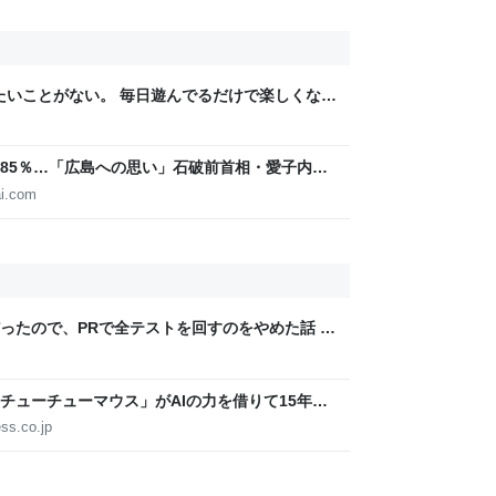
りたいことがない。 毎日遊んでるだけで楽しくな
85％…「広島への思い」石破前首相・愛子内親
IGITAL
i.com
ったので、PRで全テストを回すのをやめた話 -
チューチューマウス」がAIの力を借りて15年ぶ
s 10/11、「Chrome」も走り回る。復活記念で
ss.co.jp