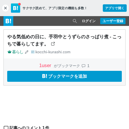
サクサク読めて、
アプリ限定の機能も多数！
アプリで開く
c
l
o
ログイン
ユーザー登録
s
e
やる気低めの日に、手羽中とうずらのさっぱり煮 - こっ
ちで暮らしてます。
暮らし
kocchi-kurashi.com
1
user
1
がブックマーク
ブックマークを追加
1
記事へのコメント
件