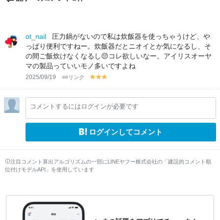
ot_nail
圧力鍋がないので私は炊飯器を使っちゃうけど、や
っぱり便利ですねー。炊飯器だとニオイとか気になるし、そ
の間ご飯炊けなくなるし😔コレ欲しいなー。アイリスオーヤ
マの製品っていいモノ多いですよね
2025/09/19
リンク
y
y
y
el
el
el
lo
lo
lo
コメントするにはログインが必要です
w
w
w
ログインしてコメント
注目コメント算出アルゴリズムの一部にLINEヤフー株式会社の「建設的コメント順
位付けモデルAPI」を使用しています