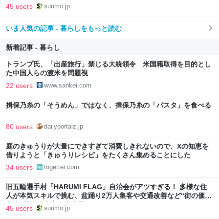
向上”戦略 東京・中央区
45 users
suumo.jp
いま人気の記事 - 暮らしをもっと読む
新着記事 - 暮らし
トランプ氏、「出産旅行」禁じる大統領令 米国籍取得を目的とし
た中国人らの渡米を問題視
22 users
www.sankei.com
揖保乃糸の「そうめん」ではなく、揖保乃糸の「パスタ」を食べる
80 users
dailyportalz.jp
庭のきゅうりが大量にできすぎて消費しきれないので、Xの知恵を
借りようと「きゅうりレシピ」をたくさん集めることにした
34 users
togetter.com
旧五輪選手村「HARUMI FLAG」自治会がアツすぎる！ 多様な住
人が本気スキルで挑む、盆踊り2万人集客や交通改善など“街の価値
向上”戦略 東京・中央区
45 users
suumo.jp