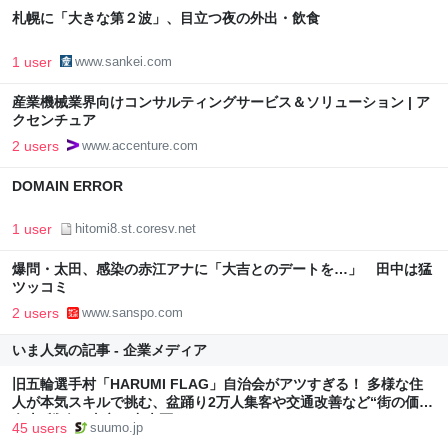
札幌に「大きな第２波」、目立つ夜の外出・飲食
1 user
www.sankei.com
産業機械業界向けコンサルティングサービス＆ソリューション | ア
クセンチュア
2 users
www.accenture.com
DOMAIN ERROR
1 user
hitomi8.st.coresv.net
爆問・太田、感染の赤江アナに「大吉とのデートを…」 田中は猛
ツッコミ
2 users
www.sanspo.com
いま人気の記事 - 企業メディア
旧五輪選手村「HARUMI FLAG」自治会がアツすぎる！ 多様な住
人が本気スキルで挑む、盆踊り2万人集客や交通改善など“街の価値
向上”戦略 東京・中央区
45 users
suumo.jp