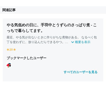
関連記事
やる気低めの日に、手羽中とうずらのさっぱり煮 - こ
っちで暮らしてます。
最近、やる気が出ないときに作りがちな煮物がある。 なるべく包
丁を使わずに、放り込んだらできるやつ。...
概要を表示
20
y
y
e
e
ブックマークしたユーザー
ll
ll
o
o
w
w
すべてのユーザーを見る