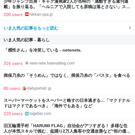
少年ジャンプ出身・ギャグ漫画家2人が当時の「過酷すぎる週刊連
載」を振り返る。「ヘルニアで入院しても原稿は落とさない」スト
イックな舞台裏 | 日刊SPA!
200 users
nikkan-spa.jp
いま人気の記事をもっと読む
いま人気の記事 - 暮らし
「感性さん」を冷笑している - netenete.
316 users
nete-nete.hatenablog.com
揖保乃糸の「そうめん」ではなく、揖保乃糸の「パスタ」を食べる
80 users
dailyportalz.jp
スーパーマーケットをスーパーと略すの日本過ぎる…「マクドナル
ドはマクドであるべき」「海外でもある」など
220 users
togetter.com
旧五輪選手村「HARUMI FLAG」自治会がアツすぎる！ 多様な住
人が本気スキルで挑む、盆踊り2万人集客や交通改善など“街の価値