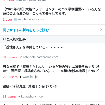
【2026年7月】大船フラワーセンターのハス早朝開園へ｜いろんな
蓮に会える夏の朝 - こっちで暮らしてます。
1 user
kocchi-kurashi.com
同じサイトの新着をもっと読む
いま人気の記事
「感性さん」を冷笑している - netenete.
316 users
nete-nete.hatenablog.com
男女同室で「着替えられない」いまだ雑魚寝も…避難所めぐり“格
差” 専門家「標準化されていない」 令和8年熊本地震｜FNNプラ
イムオンライン
239 users
www.fnn.jp
踏絵 - 河部真道 / 踏絵 | くらげバンチ
63 users
kuragebunch.com