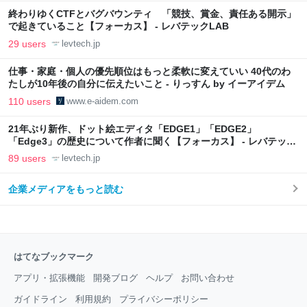
終わりゆくCTFとバグバウンティ 「競技、賞金、責任ある開示」
で起きていること【フォーカス】 - レバテックLAB
29 users
levtech.jp
仕事・家庭・個人の優先順位はもっと柔軟に変えていい 40代のわ
たしが10年後の自分に伝えたいこと - りっすん by イーアイデム
110 users
www.e-aidem.com
21年ぶり新作、ドット絵エディタ「EDGE1」「EDGE2」
「Edge3」の歴史について作者に聞く【フォーカス】 - レバテック
LAB
89 users
levtech.jp
企業メディアをもっと読む
はてなブックマーク
アプリ・拡張機能
開発ブログ
ヘルプ
お問い合わせ
ガイドライン
利用規約
プライバシーポリシー