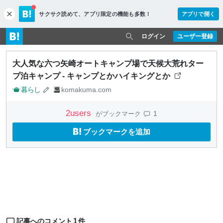
サクサク読めて、
アプリ限定の機能も多数！
アプリで開く
c
l
o
ログイン
ユーザー登録
s
e
大人気な六つ矢崎オートキャンプ場で天候大荒れター
プ泊キャンプ - キャンプとかハイキングとか
暮らし
komakuma.com
2
users
1
がブックマーク
ブックマークを追加
1
記事へのコメント
件