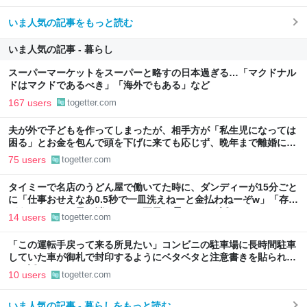
いま人気の記事をもっと読む
いま人気の記事 - 暮らし
スーパーマーケットをスーパーと略すの日本過ぎる…「マクドナル
ドはマクドであるべき」「海外でもある」など
167 users
togetter.com
夫が外で子どもを作ってしまったが、相手方が「私生児になっては
困る」とお金を包んで頭を下げに来ても応じず、晩年まで離婚に応
じなかった親戚の話→「一生復讐になる」「これ本人幸せなの？」
75 users
togetter.com
タイミーで名店のうどん屋で働いてた時に、ダンディーが15分ごと
に「仕事おせえなあ0.5秒で一皿洗えねーと金払わねーぞw」「存在
がうぜえんだよ早く消えろ」と耳元に囁いてきた話
14 users
togetter.com
「この運転手戻って来る所見たい」コンビニの駐車場に長時間駐車
していた車が御札で封印するようにベタベタと注意書きを貼られて
いた話
10 users
togetter.com
いま人気の記事 - 暮らしをもっと読む