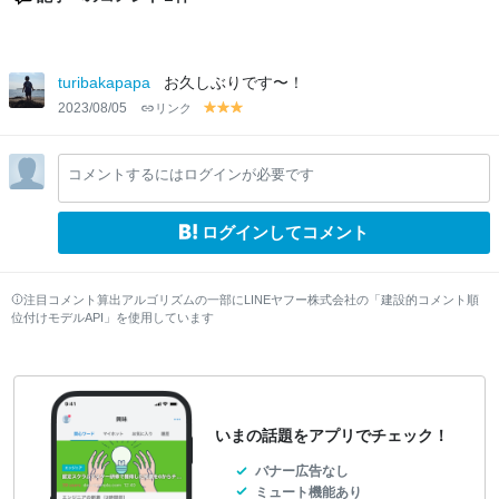
turibakapapa
お久しぶりです〜！
2023/08/05
リンク
y
y
y
el
el
el
lo
lo
lo
コメントするにはログインが必要です
w
w
w
ログインしてコメント
注目コメント算出アルゴリズムの一部にLINEヤフー株式会社の「建設的コメント順
位付けモデルAPI」を使用しています
いまの話題をアプリでチェック！
バナー広告なし
ミュート機能あり