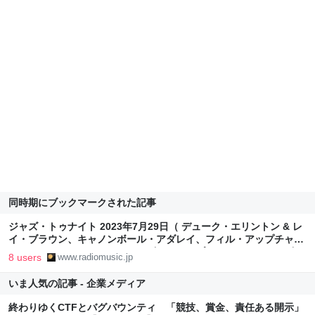
同時期にブックマークされた記事
ジャズ・トゥナイト 2023年7月29日（ デューク・エリントン & レ
イ・ブラウン、キャノンボール・アダレイ、フィル・アップチャー
チ、ジャッキー・マクリーン、ビリー・コブハム、エルジー・ビア
8 users
www.radiomusic.jp
ンキ、桑原あい、フィル・ウッズ） - ラジオと音楽
いま人気の記事 - 企業メディア
終わりゆくCTFとバグバウンティ 「競技、賞金、責任ある開示」