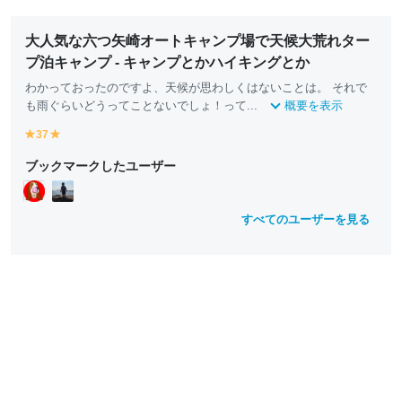
大人気な六つ矢崎オートキャンプ場で天候大荒れター
プ泊キャンプ - キャンプとかハイキングとか
わかっておったのですよ、天候が思わしくはないことは。 それで
も雨ぐらいどうってことないでしょ！って...
概要を表示
37
y
y
e
e
ブックマークしたユーザー
ll
ll
o
o
w
w
すべてのユーザーを見る