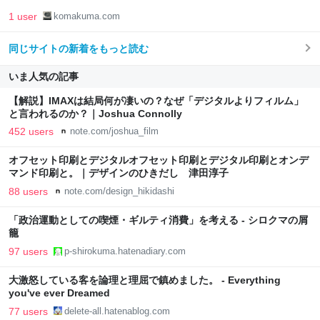
1 user
komakuma.com
同じサイトの新着をもっと読む
いま人気の記事
【解説】IMAXは結局何が凄いの？なぜ「デジタルよりフィルム」
と言われるのか？｜Joshua Connolly
452 users
note.com/joshua_film
オフセット印刷とデジタルオフセット印刷とデジタル印刷とオンデ
マンド印刷と。｜デザインのひきだし 津田淳子
88 users
note.com/design_hikidashi
「政治運動としての喫煙・ギルティ消費」を考える - シロクマの屑
籠
97 users
p-shirokuma.hatenadiary.com
大激怒している客を論理と理屈で鎮めました。 - Everything
you've ever Dreamed
77 users
delete-all.hatenablog.com