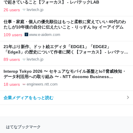
で起きていること【フォーカス】 - レバテックLAB
26 users
levtech.jp
仕事・家庭・個人の優先順位はもっと柔軟に変えていい 40代のわ
たしが10年後の自分に伝えたいこと - りっすん by イーアイデム
109 users
www.e-aidem.com
21年ぶり新作、ドット絵エディタ「EDGE1」「EDGE2」
「Edge3」の歴史について作者に聞く【フォーカス】 - レバテック
LAB
89 users
levtech.jp
Interop Tokyo 2026 〜 セキュアなモバイル基盤とIoT脅威検知・
データ利活用への取り組み 〜 - NTT docomo Business
Engineers' Blog
18 users
engineers.ntt.com
企業メディアをもっと読む
はてなブックマーク