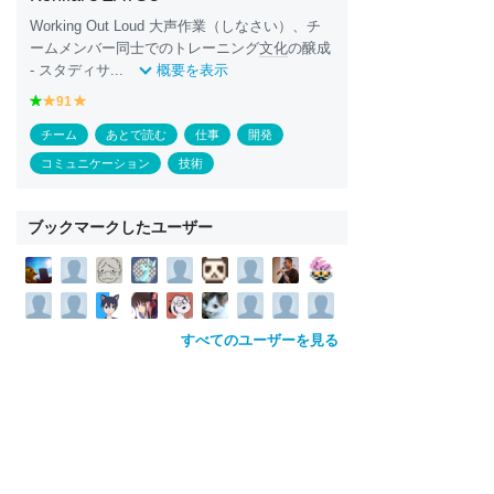
Working Out Loud 大声作業（しなさい）、チ
ームメンバー同士でのトレーニング
文化
の醸成
- スタディサ...
概要を表示
g
91
y
y
r
e
e
チーム
あとで読む
仕事
開発
e
ll
ll
e
o
o
コミュニケーション
技術
n
w
w
ブックマークしたユーザー
すべてのユーザーを見る