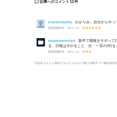
12
記事へのコメント
件
everybodyelse
わかりみ。自分からやっ
2026/06/14
リンク
y
y
y
y
y
y
el
el
el
el
el
el
lo
lo
lo
lo
lo
lo
simplememofast
新卒で週報をサボって
w
w
w
w
w
w
る。日報は今やること・次・一言の3行を
2026/06/14
リンク
y
y
y
el
el
el
lo
lo
lo
注目コメント算出アルゴリズムの一部にLINEヤフー株式会社
w
w
w