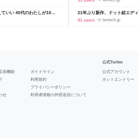
いい 40代のわたしが10年
21年ぶり新作、ドット絵エディタ
イデム
ついて作者に聞く【フォーカス】
91 users
levtech.jp
公式Twitter
拡張機能
ガイドライン
公式アカウント
グ
利用規約
ホットエントリー
プライバシーポリシー
わせ
利用者情報の外部送信について