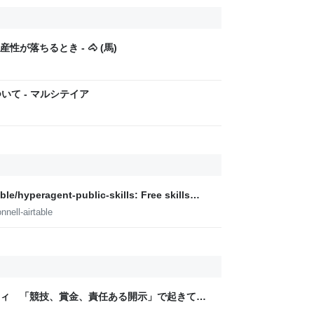
が落ちるとき - 🐴 (馬)
いて - マルシテイア
ble/hyperagent-public-skills: Free skills
nell-airtable
ティ 「競技、賞金、責任ある開示」で起きてい
ックLAB