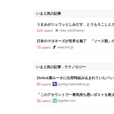
いま人気の記事
うまみがジュワッとしみだす、とうもろこしとス
216 users
note.com/kaorun
日本のマヨネーズが世界を魅了 「ソース類」
気の裏には卵黄のコク アメリカでは“日本風”
70 users
www.fnn.jp
ン
いま人気の記事 - テクノロジー
Zbtlink製ルータに出荷時組み込まれていたバ
piyolog
89 users
piyolog.hatenadiary.jp
「このアカウントで一番気持ち悪いポストを教え
正論で盛大なカウンターを食らった話→「返事が
36 users
togetter.com
「お前感情あるだろ」の声も