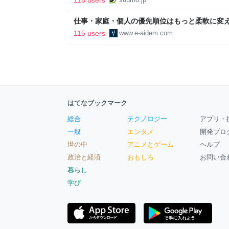
区
仕事・家庭・個人の優先順位はもっと柔軟に変えて
後の自分に伝えたいこと - りっすん by イーア
115 users
www.e-aidem.com
はてなブックマーク
総合
テクノロジー
アプリ・
一般
エンタメ
開発ブロ
世の中
アニメとゲーム
ヘルプ
政治と経済
おもしろ
お問い合
暮らし
学び