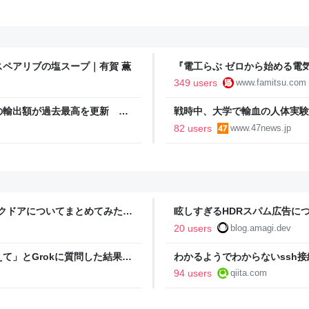
ペアリブの塩スープ｜有賀 薫
『電工らぶ ゼロから始める電
インと勉強。青春しながら“過去
349 users
www.famitsu.com
に学べるノベルゲーム | ゲー
の輸出額が過去最高を更新 人
戦時中、大学で輸血の人体実験
が誕生｜FNNプライムオンライ
82 users
www.47news.jp
ックドアについてまとめてみた -
眩しすぎるHDRスパム広告につ
20 users
blog.amagi.dev
て」とGrokに質問した結果、
わかるようでわからないssh接続に
ヤバい」「AIの反乱か？」
94 users
qiita.com