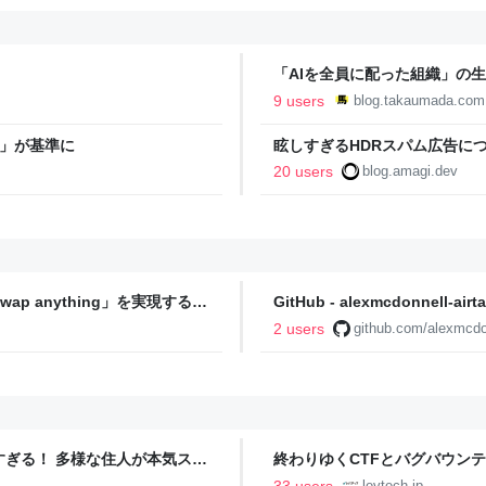
「AIを全員に配った組織」の生産性
9 users
blog.takaumada.com
」が基準に
眩しすぎるHDRスパム広告につ
20 users
blog.amagi.dev
swap anything」を実現する方
GitHub - alexmcdonnell-airta
from the Hyperagent team
2 users
github.com/alexmcdon
ツすぎる！ 多様な住人が本気スキ
終わりゆくCTFとバグバウン
の価値向上”戦略 東京・中央
ること【フォーカス】 - レバテ
33 users
levtech.jp