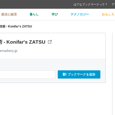
はてなブックマークって？
ア
政治と経済
暮らし
学び
テクノロジー
おもしろ
Konifar's ZATSU
nifar's ZATSU
enadiary.jp
ブックマークを追加