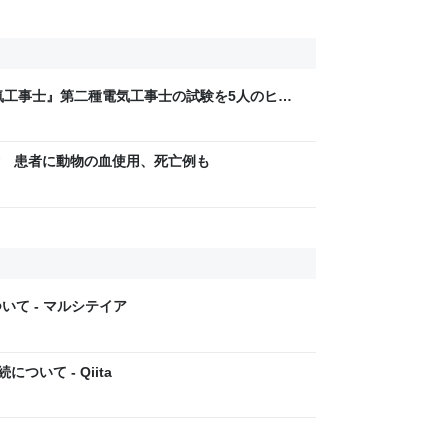
気工事士』第二種電気工事士の試験を5人のヒロ
問1000問”や“本番形式CBT模擬試験”で本格的
ム・エンタメ最新情報のファミ通.com
 患者に動物の血使用、死亡例も
いて - マルシテイア
ついて - Qiita