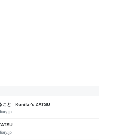
- Konifar's ZATSU
iary.jp
ZATSU
iary.jp