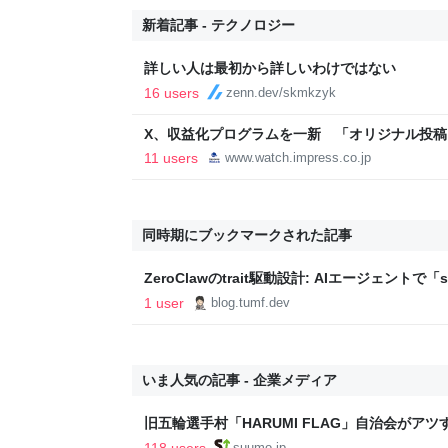
新着記事 - テクノロジー
詳しい人は最初から詳しいわけではない
16 users
zenn.dev/skmkzyk
X、収益化プログラムを一新 「オリジナル投稿
11 users
www.watch.impress.co.jp
同時期にブックマークされた記事
ZeroClawのtrait駆動設計: AIエージェントで「
法
1 user
blog.tumf.dev
いま人気の記事 - 企業メディア
旧五輪選手村「HARUMI FLAG」自治会がア
ルで挑む、盆踊り2万人集客や交通改善など“街
118 users
suumo.jp