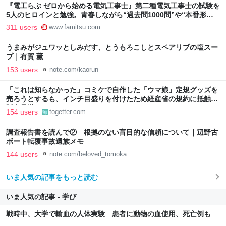
『電工らぶ ゼロから始める電気工事士』第二種電気工事士の試験を
5人のヒロインと勉強。青春しながら“過去問1000問”や“本番形式
CBT模擬試験”で本格的に学べるノベルゲーム | ゲーム・エンタメ
311 users
www.famitsu.com
最新情報のファミ通.com
うまみがジュワッとしみだす、とうもろこしとスペアリブの塩スー
プ｜有賀 薫
153 users
note.com/kaorun
「これは知らなかった」コミケで自作した「ウマ娘」定規グッズを
売ろうとするも、インチ目盛りを付けたため経産省の規約に抵触、
販売見送りに
154 users
togetter.com
調査報告書を読んで② 根拠のない盲目的な信頼について｜辺野古
ボート転覆事故遺族メモ
144 users
note.com/beloved_tomoka
いま人気の記事をもっと読む
いま人気の記事 - 学び
戦時中、大学で輸血の人体実験 患者に動物の血使用、死亡例も