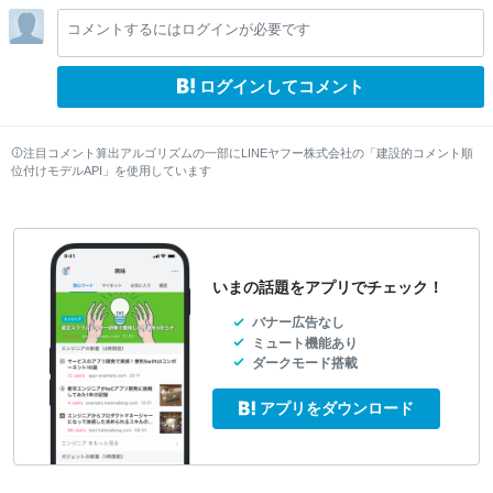
lo
lo
lo
コメントするにはログインが必要です
w
w
w
ログインしてコメント
注目コメント算出アルゴリズムの一部にLINEヤフー株式会社の「建設的コメント順
位付けモデルAPI」を使用しています
いまの話題をアプリでチェック！
バナー広告なし
ミュート機能あり
ダークモード搭載
アプリをダウンロード