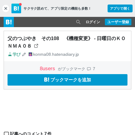
サクサク読めて、
アプリ限定の機能も多数！
アプリで開く
c
l
o
ログイン
ユーザー登録
s
e
父のつぶやき その108 《機種変更》 - 日曜日のＫＯ
ＮＭＡ０８
学び
konma08.hatenadiary.jp
8
users
7
がブックマーク
ブックマークを追加
7
記事へのコメント
件