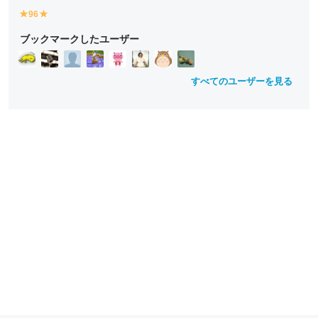
96
y
y
e
e
ブックマークしたユーザー
ll
ll
o
o
w
w
すべてのユーザーを見る