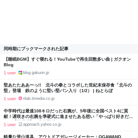
同時期にブックマークされた記事
【睡眠BGM】すぐ寝れる！YouTubeで再生回数多い曲 | ガクオン
Blog
1 user
blog.gakuon.jp
堅あたたああーっ!! 北斗の拳とコラボした世紀末保存食「北斗の
堅」登場 鉄のように堅い堅パン入り（1/2） | ねとらぼ
1 user
nlab.itmedia.co.jp
中学時代は最速108キロだった右腕が、5年後に全国ベスト4に貢
献！遅咲きの右腕を準硬式に進ませたある想い「やっぱり好きだっ
た」【準硬式】（高校野球ドットコム） - Yahoo!ニュース
1 user
approach.yahoo.co.jp
軽量な登山道具、アウトドアガレージメーカー：OGAWAND