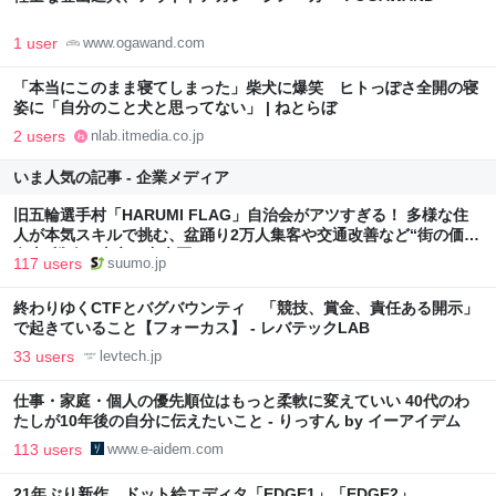
1 user
www.ogawand.com
「本当にこのまま寝てしまった」柴犬に爆笑 ヒトっぽさ全開の寝
姿に「自分のこと犬と思ってない」 | ねとらぼ
2 users
nlab.itmedia.co.jp
いま人気の記事 - 企業メディア
旧五輪選手村「HARUMI FLAG」自治会がアツすぎる！ 多様な住
人が本気スキルで挑む、盆踊り2万人集客や交通改善など“街の価値
向上”戦略 東京・中央区
117 users
suumo.jp
終わりゆくCTFとバグバウンティ 「競技、賞金、責任ある開示」
で起きていること【フォーカス】 - レバテックLAB
33 users
levtech.jp
仕事・家庭・個人の優先順位はもっと柔軟に変えていい 40代のわ
たしが10年後の自分に伝えたいこと - りっすん by イーアイデム
113 users
www.e-aidem.com
21年ぶり新作、ドット絵エディタ「EDGE1」「EDGE2」