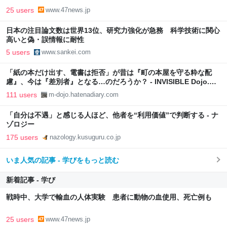
25 users
www.47news.jp
日本の注目論文数は世界13位、研究力強化が急務 科学技術に関心
高いと偽・誤情報に耐性
5 users
www.sankei.com
「紙の本だけ出す、電書は拒否」が昔は『町の本屋を守る粋な配
慮』、今は『差別者』となる…のだろうか？ - INVISIBLE Dojo.
ーQUIET & COLORFUL PLACE-
111 users
m-dojo.hatenadiary.com
「自分は不遇」と感じる人ほど、他者を“利用価値”で判断する - ナ
ゾロジー
175 users
nazology.kusuguru.co.jp
いま人気の記事 - 学びをもっと読む
新着記事 - 学び
戦時中、大学で輸血の人体実験 患者に動物の血使用、死亡例も
25 users
www.47news.jp