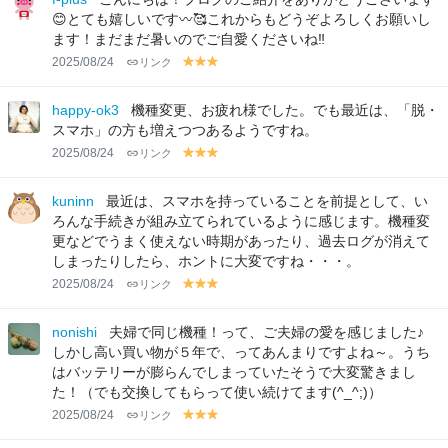
w
w
w
😊とても嬉しいです〰︎🥰これからもどうぞよろしくお願いし
ます！まだまだ暑いのでご自愛くださいね‼️
2025/08/24
リンク
y
y
y
el
el
el
lo
lo
lo
happy-ok3
機種変更、お疲れ様でした。でも最近は、「脱・
w
w
w
スマホ」の方も増えつつあるようですね。
2025/08/24
リンク
y
y
y
el
el
el
lo
lo
lo
kuninn
最近は、スマホを持っていることを前提として、い
w
w
w
ろんな手続きが組み立てられているように感じます。機種変
更などでうまく使えない時期があったり、過去ログが消えて
しまったりしたら、ホントに大変ですね・・・。
2025/08/24
リンク
y
y
y
el
el
el
lo
lo
lo
nonishi
夫婦で同じ機種！って、ご夫婦の愛を感じました♪
w
w
w
しかし高い買い物が５年で、ってあんまりですよね～。うち
はバッテリーが膨らんでしまっていたそうで大変驚きまし
た！（でも交換してもらって使い続けてます(^_^;)）
2025/08/24
リンク
y
y
y
el
el
el