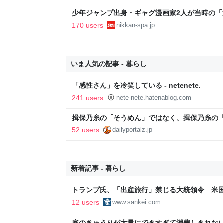
少年ジャンプ出身・ギャグ漫画家2人が当時の
返る。「ヘルニアで入院しても原稿は落とさない」
170 users
nikkan-spa.jp
SPA!
いま人気の記事 - 暮らし
「感性さん」を冷笑している - netenete.
241 users
nete-nete.hatenablog.com
揖保乃糸の「そうめん」ではなく、揖保乃糸の
52 users
dailyportalz.jp
新着記事 - 暮らし
トランプ氏、「出産旅行」禁じる大統領令 米
の渡米を問題視
12 users
www.sankei.com
庭のきゅうりが大量にできすぎて消費しきれな