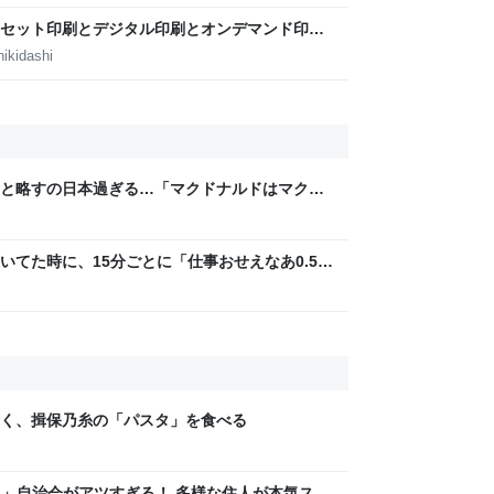
セット印刷とデジタル印刷とオンデマンド印刷
田淳子
ikidashi
と略すの日本過ぎる…「マクドナルドはマクド
など
いてた時に、15分ごとに「仕事おせえなあ0.5秒
w」「存在がうぜえんだよ早く消えろ」と耳元
く、揖保乃糸の「パスタ」を食べる
LAG」自治会がアツすぎる！ 多様な住人が本気スキ