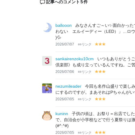
5
記事へのコメント
件
ballooon
みなさんすご～い✨面白かったで
わない エルイーディー（LED）」…ロウ
)💦
2026/07/07
リンク
y
y
y
el
el
el
lo
lo
lo
sankairenzoku10cm
いつもありがとうご
w
w
w
倶楽部》も成り立っているんですね。ご
2026/07/06
リンク
y
y
y
el
el
el
lo
lo
lo
nezumileader
今回も名作山盛りで楽しみ
w
w
w
にするのですが。まあそれはPちゃんがい
2026/07/05
リンク
y
y
y
el
el
el
lo
lo
lo
kuninn
子供の頃は、お祭り＝出店でした
w
w
w
で、自治会が小学校などで行う夏祭りは
(#^.^#)
2026/07/05
リンク
y
y
y