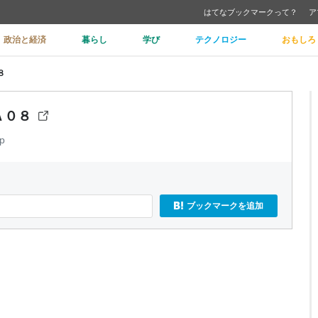
はてなブックマークって？
ア
政治と経済
暮らし
学び
テクノロジー
おもしろ
８
Ａ０８
p
ブックマークを追加