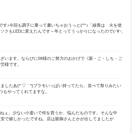
す♪今回も調子に乗って書いちゃおうっと(^^♪「線香は 火を使
ソクもLEDに変えたんです～年とってうっかりになったので(･∀･;
ざいます。ならびに08様のご努力のおかげで《新・ご・しち・ご
苦労様です。
ましたあ(*´▽｀*)プラモいっぱい持ってたら、並べて祭りみたい
つもやってくれてますな。
ねぇ。少ない小遣いで何を買うか、悩んだものです。そんな中
激安で嬉しかったですね。店は親御さんとかが出してましたが