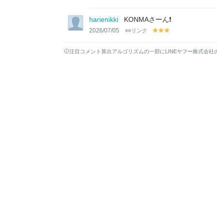
el
el
el
lo
lo
lo
harienikki
KONMAさーん❗️
w
w
w
2026/07/05
リンク
y
y
y
el
el
el
lo
lo
lo
注目コメント算出アルゴリズムの一部にLINEヤフー株式会社
w
w
w