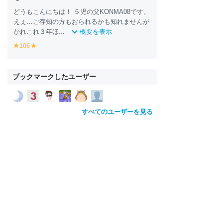
どうもこんにちは！ ５児の父KONMA08です。
えぇ…ご存知の方もおられるかも知れませんが
かれこれ３年ほ...
概要を表示
106
y
y
e
e
ll
ll
o
o
ブックマークしたユーザー
w
w
すべてのユーザーを見る