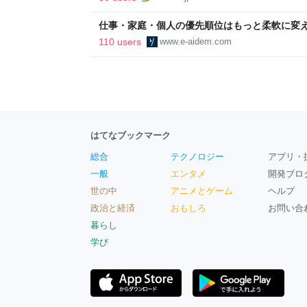
区
仕事・家庭・個人の優先順位はもっと柔軟に変えて
後の自分に伝えたいこと - りっすん by イーア
110 users
www.e-aidem.com
はてなブックマーク
総合
テクノロジー
アプリ・
一般
エンタメ
開発ブロ
世の中
アニメとゲーム
ヘルプ
政治と経済
おもしろ
お問い合
暮らし
学び