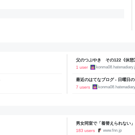
父のつぶやき その122《休憩
1 user
konma08.hatenadiary.
８
最近のはてなブログ - 日曜日
7 users
konma08.hatenadiary
男女同室で「着替えられない」
「標準化されていない」 令和
183 users
www.fnn.jp