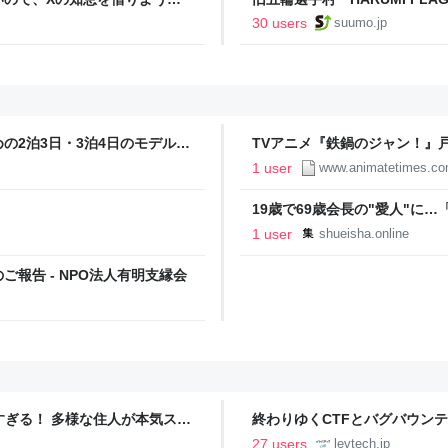
た
ルで挑む、盆踊り2万人集客や
30 users
suumo.jp
の2泊3日・3泊4日のモデルコ
TVアニメ『鉄鍋のジャン！』
ー | アニメイトタイムズ
1 user
www.animatetimes.c
19歳で69歳会長の"愛人"に
家・橋本サリーが明かす2年間の
1 user
shueisha.online
報告 - NPO法人有明支縁会
ツすぎる！ 多様な住人が本気スキ
終わりゆくCTFとバグバウン
の価値向上”戦略 東京・中央
ること【フォーカス】 - レバテ
27 users
levtech.jp