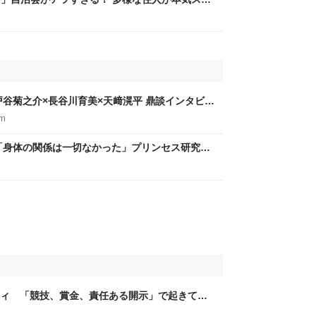
交通改善など“街の価値向上”戦略 東京・中央区
戸谷菊之介×⻑⾕川育美×天﨑滉平 鼎談インタビュ
om
…「身体の関係は一切なかった」プリンセス研究
真実 | 集英社オンライン
ティ 「競技、賞金、責任ある開示」で起きてい
ックLAB