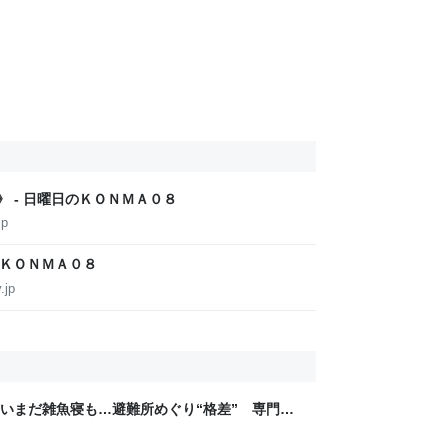
》 - 日曜日のＫＯＮＭＡ０８
jp
のＫＯＮＭＡ０８
.jp
いまだ雑魚寝も…避難所めぐり“格差” 専門家
8年熊本地震｜FNNプライムオンライン