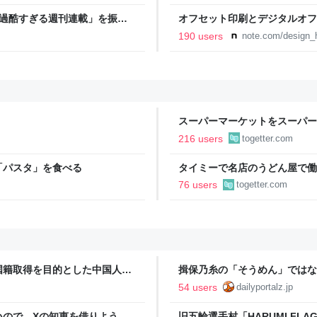
「過酷すぎる週刊連載」を振り
オフセット印刷とデジタルオフ
ストイックな舞台裏 | 日刊
と。｜デザインのひきだし 津
190 users
note.com/design_h
スーパーマーケットをスーパー
であるべき」「海外でもある」
216 users
togetter.com
「パスタ」を食べる
タイミーで名店のうどん屋で働
で一皿洗えねーと金払わねーぞ
76 users
togetter.com
で囁かれた話
国籍取得を目的とした中国人ら
揖保乃糸の「そうめん」ではな
54 users
dailyportalz.jp
いので、Xの知恵を借りようと
旧五輪選手村「HARUMI F