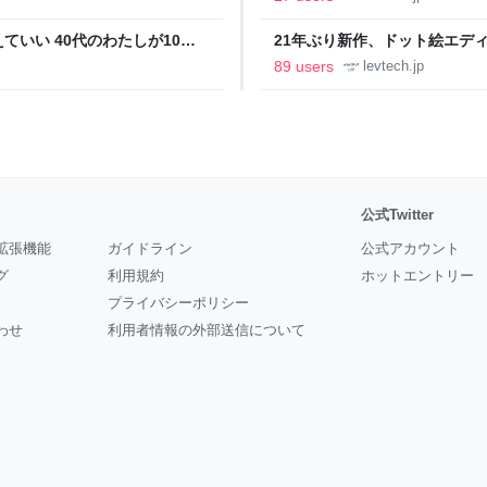
いい 40代のわたしが10年
21年ぶり新作、ドット絵エディタ
イデム
ついて作者に聞く【フォーカス】
89 users
levtech.jp
公式Twitter
拡張機能
ガイドライン
公式アカウント
グ
利用規約
ホットエントリー
プライバシーポリシー
わせ
利用者情報の外部送信について