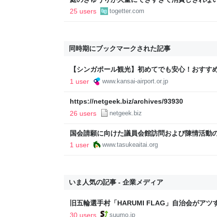
「きゅうりレシピ」をたくさん集めることにし
25 users
togetter.com
同時期にブックマークされた記事
【シンガポール観光】初めてでも安心！おすすめ
ース！
1 user
www.kansai-airport.or.jp
https://netgeek.biz/archives/93930
26 users
netgeek.biz
国会請願に向けた議員会館訪問および陳情活動のご
1 user
www.tasukeaitai.org
いま人気の記事 - 企業メディア
旧五輪選手村「HARUMI FLAG」自治会がア
ルで挑む、盆踊り2万人集客や交通改善など“街
30 users
suumo.jp