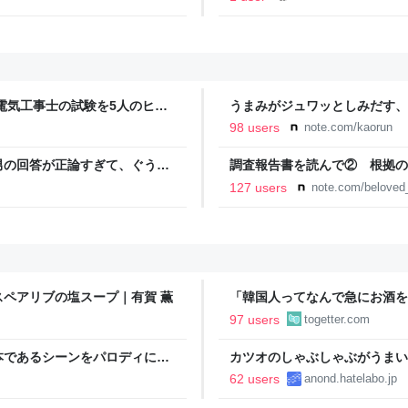
電気工事士の試験を5人のヒロ
うまみがジュワッとしみだす、
本番形式CBT模擬試験”で本格的
98 users
note.com/kaorun
報のファミ通.com
男の回答が正論すぎて、ぐうの
調査報告書を読んで② 根拠の
事故遺族メモ
127 users
note.com/belove
ペアリブの塩スープ｜有賀 薫
「韓国人ってなんで急にお酒を
うに見える」韓国から実感を伴
97 users
togetter.com
本であるシーンをパロディに使
カツオのしゃぶしゃぶがうまい
んでもないものが届いた
62 users
anond.hatelabo.jp