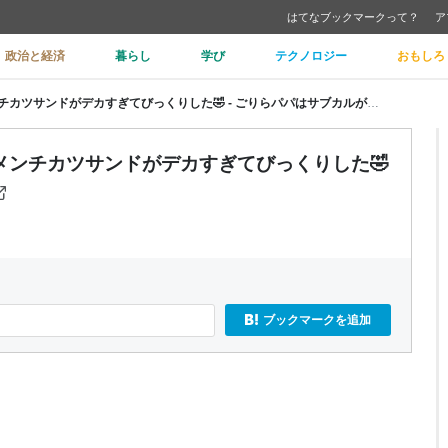
はてなブックマークって？
ア
政治と経済
暮らし
学び
テクノロジー
おもしろ
【期間限定】びっくりドンキーのメンチカツサンドがデカすぎてびっくりした🤣 - ごりらパパはサブカルがお好き
メンチカツサンドがデカすぎてびっくりした🤣
ブックマークを追加