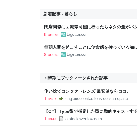
新着記事 - 暮らし
閉店間際に回転寿司屋に行ったらネタの量がバ
さないで」という声もあるが広報から「得々ゾ
9 users
togetter.com
の回答も
毎朝人間を起こすことに使命感を持っている猫
い」と伝えたらこの顔である
9 users
togetter.com
同時期にブックマークされた記事
使い捨てコンタクトレンズ 最安値ならココ♪
1 user
singleusecontactlens.seesaa.space
【C#】 Type型で指定した型に動的キャストす
1 user
ja.stackoverflow.com