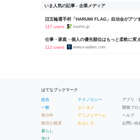
いま人気の記事 - 企業メディア
旧五輪選手村「HARUMI FLAG」自治会がア
ルで挑む、盆踊り2万人集客や交通改善など“街
117 users
suumo.jp
区
仕事・家庭・個人の優先順位はもっと柔軟に変えて
後の自分に伝えたいこと - りっすん by イーア
112 users
www.e-aidem.com
はてなブックマーク
総合
テクノロジー
アプリ・
一般
エンタメ
開発ブロ
世の中
アニメとゲーム
ヘルプ
政治と経済
おもしろ
お問い合
暮らし
学び