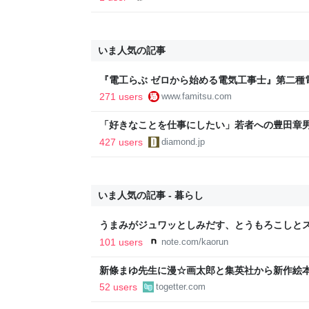
いま人気の記事
『電工らぶ ゼロから始める電気工事士』第二種
インと勉強。青春しながら“過去問1000問”や“
271 users
www.famitsu.com
に学べるノベルゲーム | ゲーム・エンタメ最新情
「好きなことを仕事にしたい」若者への豊田章
音も出なかった
427 users
diamond.jp
いま人気の記事 - 暮らし
うまみがジュワッとしみだす、とうもろこしとス
101 users
note.com/kaorun
新條まゆ先生に漫☆画太郎と集英社から新作絵
いたいと連絡があり承諾したら家宝レベルのと
52 users
togetter.com