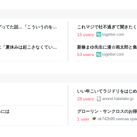
グってた話…「こういうのを晒
これマジで社不過ぎて聞きたく
ーン」という正規サービスだと
たいな並びで指輪3つ写ってる
15 users
togetter.com
に「夏休みは起こさなくてい
新條まゆ先生に漫☆画太郎と集
いたいと連絡があり承諾したら
53 users
togetter.com
いい年こいてラジドリをはじめ
28 users
anond.hatelabo.jp
るには
グローリン・サンクロスのお得
1 user
ok742b99.seesaa.spa