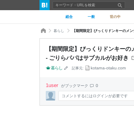
総合
一般
世の中
暮らし
【期間限定】びっくりドンキーの
- ごりらパパはサブカルがお好き
暮らし
kotama-otaku.com
記事元:
1
user
0
がブックマーク
コメントするにはログインが必要です