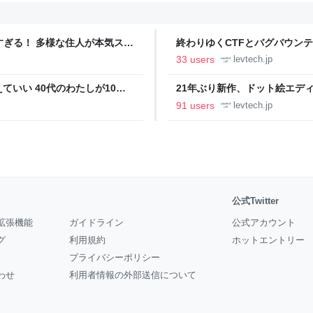
ツすぎる！ 多様な住人が本気スキ
終わりゆくCTFとバグバウン
の価値向上”戦略 東京・中央
ること【フォーカス】 - レバテ
33 users
levtech.jp
いい 40代のわたしが10年
21年ぶり新作、ドット絵エディタ
イデム
ついて作者に聞く【フォーカス】
91 users
levtech.jp
公式Twitter
拡張機能
ガイドライン
公式アカウント
グ
利用規約
ホットエントリー
プライバシーポリシー
わせ
利用者情報の外部送信について