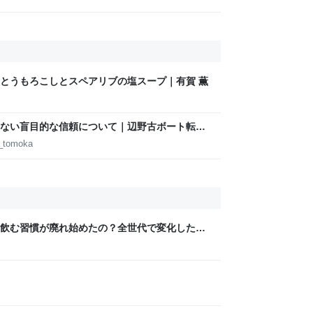
とうもろこしとスペアリブの塩スープ｜有賀 薫
ない盲目的な信頼について｜辺野古ボート転覆
d_tomoka
飲む習慣が廃れ始めたの？全世代で変化したよ
うリプが多数