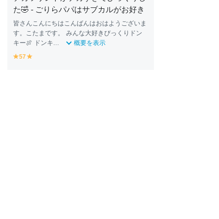
た🤣 - ごりらパパはサブカルがお好き
皆さんこんにちはこんばんはおはようございま
す。こたまです。 みんな大好きびっくりドン
キー🍖 ドンキ...
概要を表示
57
y
y
e
e
ll
ll
o
o
w
w