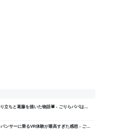
立ちと葛藤を描いた物語🕷️ - ごりらパパはサ
パンサーに乗るVR体験が最高すぎた感想 - ごり