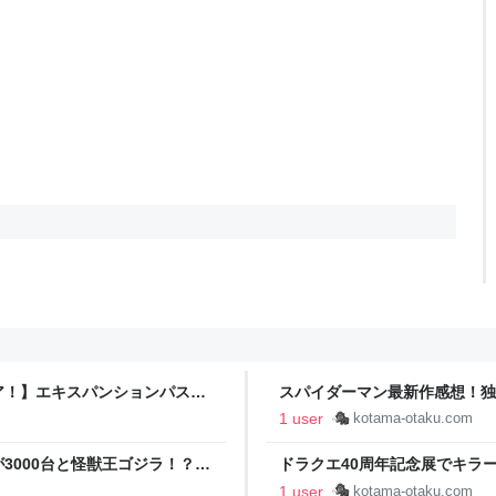
ア！】エキスパンションパスは
スパイダーマン最新作感想！独り
き
ブカルがお好き
1 user
kotama-otaku.com
000台と怪獣王ゴジラ！？ -
ドラクエ40周年記念展でキラー
らパパはサブカルがお好き
1 user
kotama-otaku.com