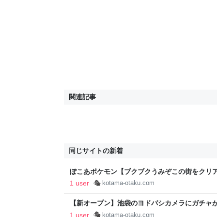
関連記事
同じサイトの新着
ぽこあポケモン【ブクブクうみぞこの街をクリ
買って損無し！ - ごりらパパはサブカルがお好
1 user
kotama-otaku.com
【新オープン】池袋のヨドバシカメラにガチャが3
ごりらパパはサブカルがお好き
1 user
kotama-otaku.com