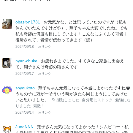
obasit-n1731
お元気かな、とは思っていたのですが（私も
休んでいたんですけど💦）、翔子ちゃん大変でしたね。でも
私も奇跡は何度も目にしています！こんなにふくふく可愛く
復帰されて、愛情が伝わってきます（涙）
2024/09/18
リンク
nyan-chuke
お疲れさまでした。すてきなご家族に出会え
て、翔子さんは奇跡の猫さんです
2024/09/17
リンク
soyoukoto
翔子ちゃん元気になって本当によかったですね😭
うちの子に万が一そういう時がきたら同じようにしてあげた
いと思いました。
感動しました
自分用にストック
勉強にな
りました
素敵！
2024/09/14
リンク
JuneNNN
翔子さん元気になってよかった！シムビコート私
も愛用者！ステロイド系の吸引剤の中では副作用の少ない優