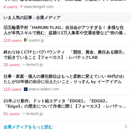
ース
4 users
www.bengo4.com
いま人気の記事 - 企業メディア
旧五輪選手村「HARUMI FLAG」自治会がアツすぎる！ 多様な住
人が本気スキルで挑む、盆踊り2万人集客や交通改善など“街の価値
向上”戦略 東京・中央区
119 users
suumo.jp
終わりゆくCTFとバグバウンティ 「競技、賞金、責任ある開示」
で起きていること【フォーカス】 - レバテックLAB
33 users
levtech.jp
仕事・家庭・個人の優先順位はもっと柔軟に変えていい 40代のわ
たしが10年後の自分に伝えたいこと - りっすん by イーアイデム
115 users
www.e-aidem.com
21年ぶり新作、ドット絵エディタ「EDGE1」「EDGE2」
「Edge3」の歴史について作者に聞く【フォーカス】 - レバテック
LAB
91 users
levtech.jp
企業メディアをもっと読む