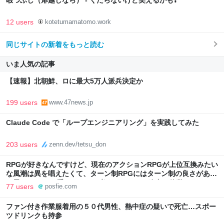
暇つぶし（扉越しなら） - くだらないけど笑えるかも❓
12 users
kotetumamatomo.work
同じサイトの新着をもっと読む
いま人気の記事
【速報】北朝鮮、ロに最大5万人派兵決定か
199 users
www.47news.jp
Claude Code で「ループエンジニアリング」を実践してみた
203 users
zenn.dev/tetsu_don
RPGが好きなんですけど、現在のアクションRPGが上位互換みたい
な風潮は異を唱えたくて、ターン制RPGにはターン制の良さがある
と思ってます 一手をじっくり考えられたり、途中で休憩したりでき
77 users
posfie.com
るのがターン制の良さじゃないですか もっとターン制を煮詰めて欲
しい→「既出だと思うがここはオクトパストラベラーを推したい
ファン付き作業服着用の５０代男性、熱中症の疑いで死亡…スポー
(´・ω・｀)」
ツドリンクも持参