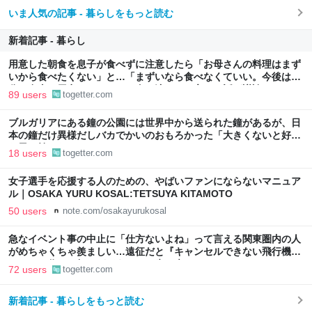
いま人気の記事 - 暮らしをもっと読む
新着記事 - 暮らし
用意した朝食を息子が食べずに注意したら「お母さんの料理はまず
いから食べたくない」と…「まずいなら食べなくていい。今後は自
分で食事を用意しなさい。お金は渡す」と言った話が議論に
89 users
togetter.com
ブルガリアにある鐘の公園には世界中から送られた鐘があるが、日
本の鐘だけ異様だしバカでかいのおもろかった「大きくないと好き
な男を焼けないから、ね」
18 users
togetter.com
女子選手を応援する人のための、やばいファンにならないマニュア
ル｜OSAKA YURU KOSAL:TETSUYA KITAMOTO
50 users
note.com/osakayurukosal
急なイベント事の中止に「仕方ないよね」って言える関東圏内の人
がめちゃくちゃ羨ましい…遠征だと『キャンセルできない飛行機代
とホテル代』の怒りがどうしても先に来る
72 users
togetter.com
新着記事 - 暮らしをもっと読む