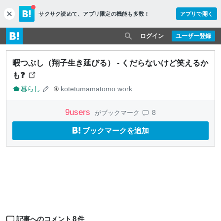
サクサク読めて、
アプリ限定の機能も多数！
アプリで開く
c
l
o
ログイン
ユーザー登録
s
e
暇つぶし（翔子生き延びる） - くだらないけど笑えるか
も❓
暮らし
kotetumamatomo.work
9
users
8
がブックマーク
ブックマークを追加
8
記事へのコメント
件