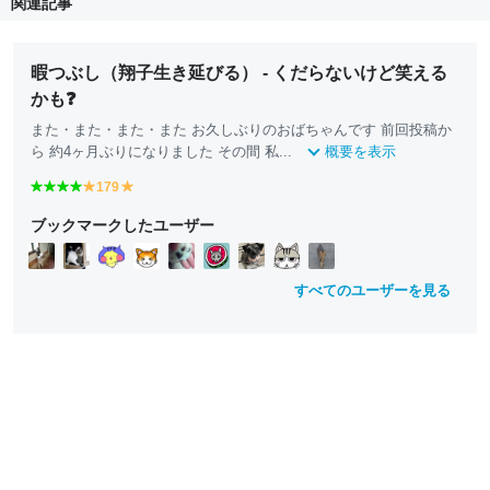
関連記事
暇つぶし（翔子生き延びる） - くだらないけど笑える
かも❓
また・また・また・また お久しぶりのおばちゃんです 前回投稿か
ら 約4ヶ月ぶりになりました その間 私...
概要を表示
g
g
g
g
179
y
y
r
r
r
r
e
e
ブックマークしたユーザー
e
e
e
e
ll
ll
e
e
e
e
o
o
n
n
n
n
w
w
すべてのユーザーを見る