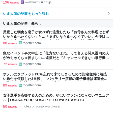
196 users
www.yomiuri.co.jp
いま人気の記事をもっと読む
いま人気の記事 - 暮らし
用意した朝食を息子が食べずに注意したら「お母さんの料理はまず
いから食べたくない」と…「まずいなら食べなくていい。今後は自
分で食事を用意しなさい。お金は渡す」と言った話が議論に
88 users
togetter.com
急なイベント事の中止に「仕方ないよね」って言える関東圏内の人
がめちゃくちゃ羨ましい…遠征だと『キャンセルできない飛行機代
とホテル代』の怒りがどうしても先に来る
72 users
togetter.com
ホテルにタブレットPCを忘れて来てしまったので指定住所に着払
い送付を依頼した3日後、「バッテリー搭載の電子機器は運送会社
が取扱わず、諦めて下さい」と返信がきた
89 users
togetter.com
女子選手を応援する人のための、やばいファンにならないマニュア
ル｜OSAKA YURU KOSAL:TETSUYA KITAMOTO
50 users
note.com/osakayurukosal