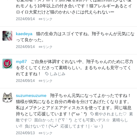
れモノもう10年以上の付き合いです！猫アレルギーあるとイ
ロイロ大変だけど猫のかわいさには代えられないー
2024/09/14
リンク
kaedeya
猫の生命力はスゴイですね。翔子ちゃんが元気にな
って良かった。
2024/09/14
リンク
mp87
ご自身が体調すぐれない中、翔子ちゃんのために尽力
を尽くしてくださって素晴らしい。まるちゃんも見守ってく
れてますね！
しみじみ
2024/09/14
リンク
suzumesuzume
翔子ちゃん元気になってよかったですね！
猫様が病気になると自分の寿命を分けてあげたくなります。
私はメプチンとアドエアディスカスを使ってます。同じ喘息
持ちとして応援しています！(*´ω｀*)
癒やされました♡
素
敵です♡
面白かった！(*´∇｀*)
とても可愛いデス☆
素晴らし
い!!
負けないで！(*•̀ᴗ•́*
応援してます！|・`ω・)
2024/09/13
リンク