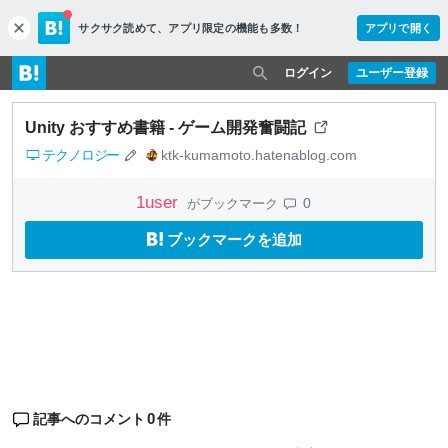
サクサク読めて、
アプリ限定の機能も多数！
アプリで開く
c
l
o
ログイン
ユーザー登録
s
e
Unity おすすめ書籍 - ゲーム開発奮闘記
テクノロジー
ktk-kumamoto.hatenablog.com
1
user
0
がブックマーク
ブックマークを追加
0
記事へのコメント
件