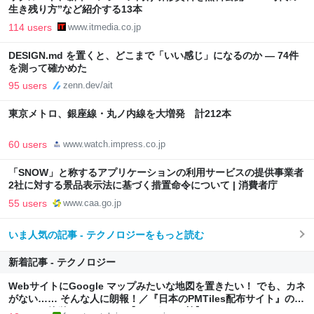
生き残り方”など紹介する13本
114 users
www.itmedia.co.jp
DESIGN.md を置くと、どこまで「いい感じ」になるのか — 74件
を測って確かめた
95 users
zenn.dev/ait
東京メトロ、銀座線・丸ノ内線を大増発 計212本
60 users
www.watch.impress.co.jp
「SNOW」と称するアプリケーションの利用サービスの提供事業者
2社に対する景品表示法に基づく措置命令について | 消費者庁
55 users
www.caa.go.jp
いま人気の記事 - テクノロジーをもっと読む
新着記事 - テクノロジー
WebサイトにGoogle マップみたいな地図を置きたい！ でも、カネ
がない…… そんな人に朗報！／『日本のPMTiles配布サイト』のデ
ータなら簡単にできるかも【やじうまの杜】