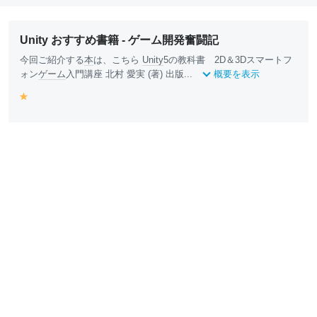
Unity おすすめ書籍 - ゲーム開発奮闘記
今回ご紹介する
本
は、こちら
Unity
5の教科書 2D＆3Dスマートフ
ォン
ゲーム
入門講座 北村 愛実 (著) 出版...
概要を表示
y
e
ll
o
w