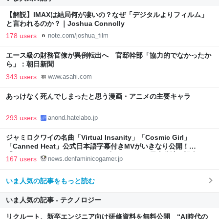
【解説】IMAXは結局何が凄いの？なぜ「デジタルよりフィルム」
と言われるのか？｜Joshua Connolly
178 users
note.com/joshua_film
エース級の財務官僚が異例転出へ 官邸幹部「協力的でなかったか
ら」：朝日新聞
343 users
www.asahi.com
あっけなく死んでしまったと思う漫画・アニメの主要キャラ
293 users
anond.hatelabo.jp
ジャミロクワイの名曲「Virtual Insanity」「Cosmic Girl」
「Canned Heat」公式日本語字幕付きMVがいきなり公開！
「SUMMER SONIC 2026」での9年ぶりとなる日本公演を記念して
167 users
news.denfaminicogamer.jp
いま人気の記事をもっと読む
いま人気の記事 - テクノロジー
リクルート、新卒エンジニア向け研修資料を無料公開 “AI時代の