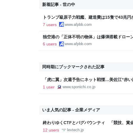
新着記事 - 世の中
トランプ級原子力戦艦、建造費は15隻で43兆円
7 users
www.afpbb.com
独空港の「正体不明の物体」は爆弾搭載ドローン
6 users
www.afpbb.com
同時期にブックマークされた記事
「虎に翼」次週予告にネット戦慄…美佐江“赤い
「新潟編大回収？」 - スポニチ Sponichi Anne
1 user
www.sponichi.co.jp
いま人気の記事 - 企業メディア
終わりゆくCTFとバグバウンティ 「競技、賞
ること【フォーカス】 - レバテックLAB
12 users
levtech.jp