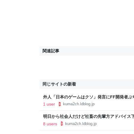
関連記事
同じサイトの新着
外人「日本のゲームはクソ」発言にFF開発者ぶ
1 user
kuma2ch.ldblog.jp
明日から社会人だけど社畜の先輩方アドバイス下
8 users
kuma2ch.ldblog.jp