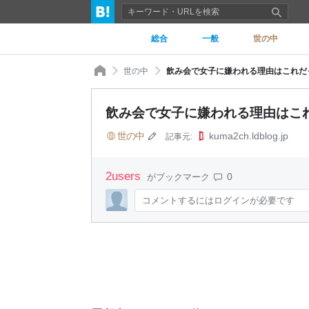
総合
一般
世の中
世の中
飲み会で女子に嫌われる理由はこれだ
飲み会で女子に嫌われる理由はこれ
世の中
kuma2ch.ldblog.jp
記事元:
2
users
0
がブックマーク
コメントするにはログインが必要です