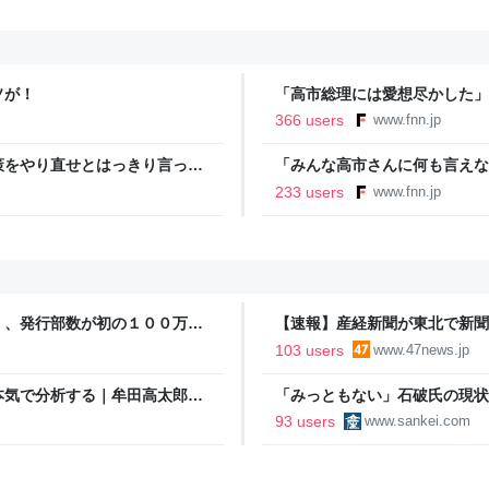
ソが！
「高市総理には愛想尽かした」
以下に…肥料代や燃料代は高騰
366 users
www.fnn.jp
イン
策をやり直せとはっきり言って
「みんな高市さんに何も言えな
裏 自民党内でくすぶる慎重論
233 users
www.fnn.jp
ライン
」、発行部数が初の１００万部
【速報】産経新聞が東北で新聞
103 users
www.47news.jp
本気で分析する｜牟田高太郎｜
「みっともない」石破氏の現状
格はあるか 阿比留瑠比の極言
93 users
www.sankei.com