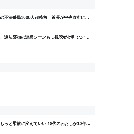
の不法移民1000人超残留、首長が中央政府に緊
煙、違法薬物の連想シーンも…視聴者批判でBPO
ないほうが」 - ライブドアニュース
もっと柔軟に変えていい 40代のわたしが10年後
ん by イーアイデム