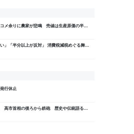
コメ余りに農家が悲鳴 売値は生産原価の半分
「今年でやめる」農家も｜FNNプライムオンラ
い」「半分以上が反対」 消費税減税めぐる舞台
と本音【スポットライト】｜FNNプライムオン
発行休止
 高市首相の後ろから鉄砲 歴史や伝統語る資
御免