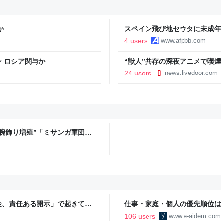
か
スペイン飛び地セウタに未成年
急支援要請
4 users
www.afpbb.com
 ロシア関与か
“獣人”共存の深夜アニメで喫
議論「紛らわしいことは放送し
24 users
news.livedoor.com
腕飾り増殖”「ミサンガ軍団」
x 芸能
金、責任ある開示」で起きてい
仕事・家庭・個人の優先順位は
の自分に伝えたいこと - りっす
106 users
www.e-aidem.com