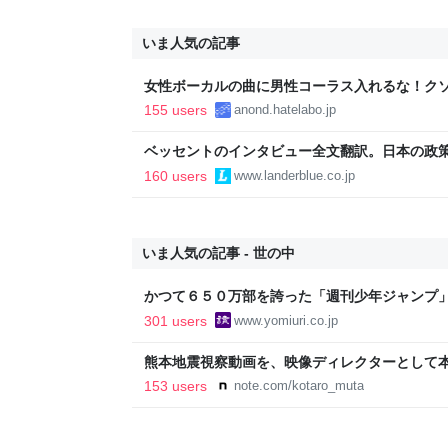
いま人気の記事
女性ボーカルの曲に男性コーラス入れるな！ク
155 users
anond.hatelabo.jp
ベッセントのインタビュー全文翻訳。日本の政
いる
160 users
www.landerblue.co.jp
いま人気の記事 - 世の中
かつて６５０万部を誇った「週刊少年ジャンプ
割れ…国内の紙雑誌で「１００万部超」ゼロに
301 users
www.yomiuri.co.jp
熊本地震視察動画を、映像ディレクターとして
映像で、想いをつなぐ
153 users
note.com/kotaro_muta