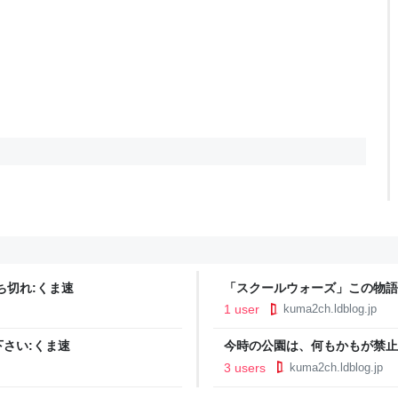
ち切れ:くま速
「スクールウォーズ」この物語
の記録である:くま速
1 user
kuma2ch.ldblog.jp
さい:くま速
今時の公園は、何もかもが禁止
3 users
kuma2ch.ldblog.jp