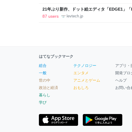
21年ぶり新作、ドット絵エディタ「EDGE1」「E
ついて作者に聞く【フォーカス】 - レバテックL
87 users
levtech.jp
はてなブックマーク
総合
テクノロジー
アプリ・
一般
エンタメ
開発ブロ
世の中
アニメとゲーム
ヘルプ
政治と経済
おもしろ
お問い合
暮らし
学び