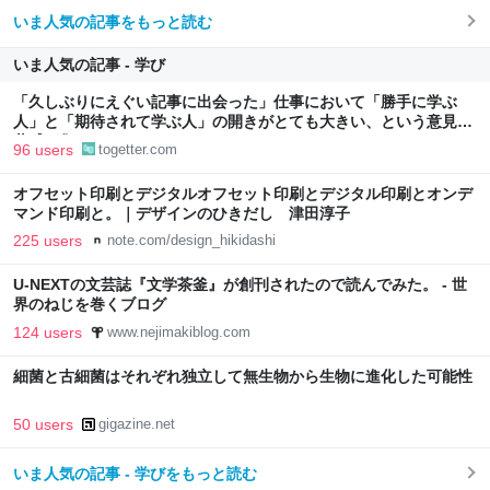
いま人気の記事をもっと読む
いま人気の記事 - 学び
「久しぶりにえぐい記事に出会った」仕事において「勝手に学ぶ
人」と「期待されて学ぶ人」の開きがとても大きい、という意見に
共感が集まる
96 users
togetter.com
オフセット印刷とデジタルオフセット印刷とデジタル印刷とオンデ
マンド印刷と。｜デザインのひきだし 津田淳子
225 users
note.com/design_hikidashi
U-NEXTの文芸誌『文学茶釜』が創刊されたので読んでみた。 - 世
界のねじを巻くブログ
124 users
www.nejimakiblog.com
細菌と古細菌はそれぞれ独立して無生物から生物に進化した可能性
50 users
gigazine.net
いま人気の記事 - 学びをもっと読む