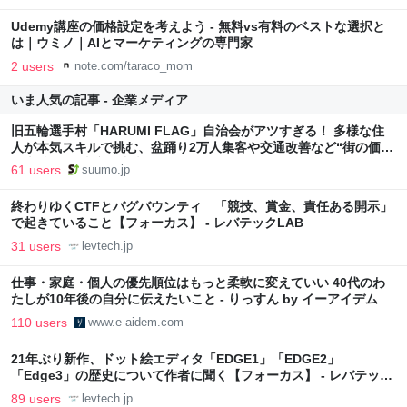
Udemy講座の価格設定を考えよう - 無料vs有料のベストな選択と
は｜ウミノ｜AIとマーケティングの専門家
2 users
note.com/taraco_mom
いま人気の記事 - 企業メディア
旧五輪選手村「HARUMI FLAG」自治会がアツすぎる！ 多様な住
人が本気スキルで挑む、盆踊り2万人集客や交通改善など“街の価値
向上”戦略 東京・中央区
61 users
suumo.jp
終わりゆくCTFとバグバウンティ 「競技、賞金、責任ある開示」
で起きていること【フォーカス】 - レバテックLAB
31 users
levtech.jp
仕事・家庭・個人の優先順位はもっと柔軟に変えていい 40代のわ
たしが10年後の自分に伝えたいこと - りっすん by イーアイデム
110 users
www.e-aidem.com
21年ぶり新作、ドット絵エディタ「EDGE1」「EDGE2」
「Edge3」の歴史について作者に聞く【フォーカス】 - レバテック
LAB
89 users
levtech.jp