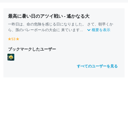
最高に暑い日のアツイ戦い - 遙かなる大
一昨日は、命の危険を感じる日になりました。 さて、朝早くか
ら、孫のバレーボールの大会に 来ています...
概要を表示
53
y
y
e
e
ブックマークしたユーザー
ll
ll
o
o
w
w
すべてのユーザーを見る