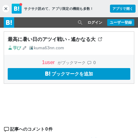
サクサク読めて、
アプリ限定の機能も多数！
アプリで開く
c
l
o
ログイン
ユーザー登録
s
e
最高に暑い日のアツイ戦い - 遙かなる大
学び
kuma63nn.com
1
user
0
がブックマーク
ブックマークを追加
0
記事へのコメント
件