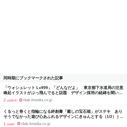
同時期にブックマークされた記事
「ウォシュレット Lv999」「どんなだよ」 東京都下水道局の注意
喚起イラストがぶっ飛んでると話題 デザイン採用の経緯を聞いて
みた（1/2） | ねとらぼ
2 users
nlab.itmedia.co.jp
くるっと巻くと指輪になる絆創膏「癒しの宝石箱」がステキ あり
そうでなかった遊び心あふれるデザインにきゅんとする（1/2） | ね
とらぼ
1 user
nlab.itmedia.co.jp