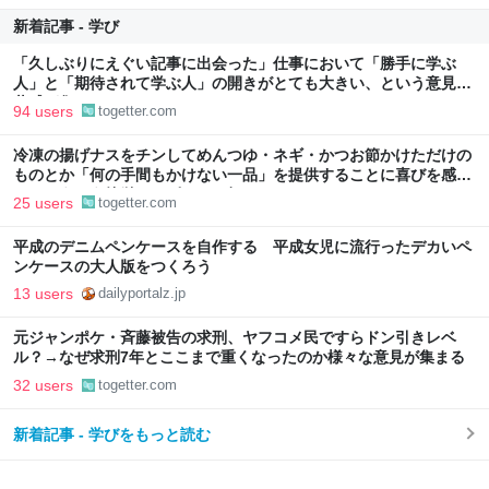
新着記事 - 学び
「久しぶりにえぐい記事に出会った」仕事において「勝手に学ぶ
人」と「期待されて学ぶ人」の開きがとても大きい、という意見に
共感が集まる
94 users
togetter.com
冷凍の揚げナスをチンしてめんつゆ・ネギ・かつお節かけただけの
ものとか「何の手間もかけない一品」を提供することに喜びを感じ
る…こういう簡単レシピもっと知りたい
25 users
togetter.com
平成のデニムペンケースを自作する 平成女児に流行ったデカいペ
ンケースの大人版をつくろう
13 users
dailyportalz.jp
元ジャンポケ・斉藤被告の求刑、ヤフコメ民ですらドン引きレベ
ル？→なぜ求刑7年とここまで重くなったのか様々な意見が集まる
32 users
togetter.com
新着記事 - 学びをもっと読む