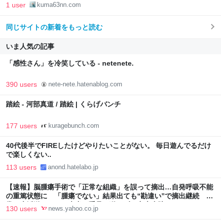
1 user
kuma63nn.com
同じサイトの新着をもっと読む
いま人気の記事
「感性さん」を冷笑している - netenete.
390 users
nete-nete.hatenablog.com
踏絵 - 河部真道 / 踏絵 | くらげバンチ
177 users
kuragebunch.com
40代後半でFIREしたけどやりたいことがない。 毎日遊んでるだけ
で楽しくない..
113 users
anond.hatelabo.jp
【速報】脳腫瘍手術で「正常な組織」を誤って摘出…自発呼吸不能
の重篤状態に 「腫瘍でない」結果出ても“勘違い”で摘出継続 通
常の生活送っていた患者が手足も動かず 京大病院（MBSニュー
130 users
news.yahoo.co.jp
ス） - Yahoo!ニュース