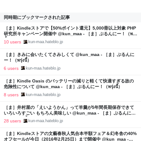
同時期にブックマークされた記事
［ま］Kindleストアで【50%ポイント還元】5,000冊以上対象 PHP
研究所キャンペーン開催中 @kun_maa - ［ま］ぷるんにー！（พรุ่ง
นี้）
10 users
kun-maa.hateblo.jp
［ま］きみに会いたくてさみしくて @kun_maa - ［ま］ぷるんに
ー！（พรุ่งนี้）
6 users
kun-maa.hateblo.jp
［ま］Kindle Oasis のバッテリーの減りと軽くて快適すぎる故の
危険性について @kun_maa - ［ま］ぷるんにー！（พรุ่งนี้）
8 users
kun-maa.hateblo.jp
［ま］井村屋の「えいようかん」って羊羹が5年間長期保存できて
いろいろすごい もちろん美味しい @kun_maa - ［ま］ぷるんに
ー！（พรุ่งนี้）
28 users
kun-maa.hateblo.jp
［ま］Kindleストアの文藝春秋人気合本半額フェア＆幻冬舎の40%
オフセールが今日（2016年2月25日）まで開催中 @kun_maa -