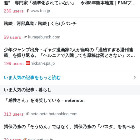
差” 専門家「標準化されていない」 令和8年熊本地震｜FNNプラ
イムオンライン
236 users
www.fnn.jp
踏絵 - 河部真道 / 踏絵 | くらげバンチ
59 users
kuragebunch.com
少年ジャンプ出身・ギャグ漫画家2人が当時の「過酷すぎる週刊連
載」を振り返る。「ヘルニアで入院しても原稿は落とさない」スト
イックな舞台裏 | 日刊SPA!
199 users
nikkan-spa.jp
いま人気の記事をもっと読む
いま人気の記事 - 暮らし
「感性さん」を冷笑している - netenete.
313 users
nete-nete.hatenablog.com
揖保乃糸の「そうめん」ではなく、揖保乃糸の「パスタ」を食べる
dailyportalz.jp