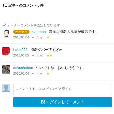
5
記事へのコメント
件
オーナーコメントを固定しています
kun-maa
濃厚な海老の風味が最高です！
オーナー
2016/01/04
リンク
y
el
lo
Labo299
海老ダバー凄すぎw
w
2016/01/05
リンク
y
y
el
el
lo
lo
dokushohon
いいですね、おいしそうです。
w
w
2016/01/04
リンク
y
el
lo
コメントするにはログインが必要です
w
ログインしてコメント