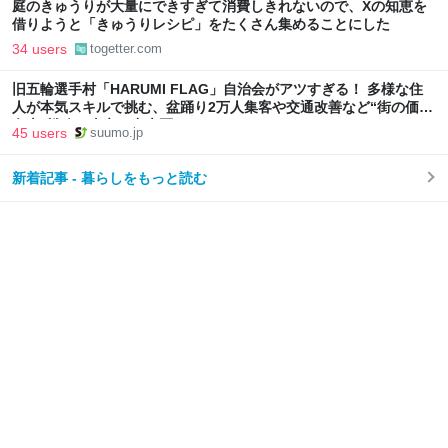
庭のきゅうりが大量にできすぎて消費しきれないので、Xの知恵を
借りようと「きゅうりレシピ」をたくさん集めることにした
34 users
togetter.com
旧五輪選手村「HARUMI FLAG」自治会がアツすぎる！ 多様な住
人が本気スキルで挑む、盆踊り2万人集客や交通改善など“街の価値
向上”戦略 東京・中央区
45 users
suumo.jp
新着記事 - 暮らしをもっと読む