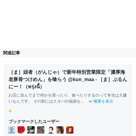
関連記事
［ま］頑者（がんじゃ）で新年特別営業限定「濃厚海
老豚骨つけめん」を喰らう @kun_maa - ［ま］ぷるん
にー！（พรุ่งนี้）
お店に並んでまで何かを買ったり、
食
べたりするのって
本
当は大嫌
いなんです。 その割にはスタバの福袋を...
概要を表示
y
e
ブックマークしたユーザー
ll
o
w