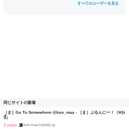
すべてのユーザーを見る
同じサイトの新着
［ま］Go To Somewhere @kun_maa - ［ま］ぷるんにー！（พรุ่ง
นี้）
3 users
kun-maa.hateblo.jp