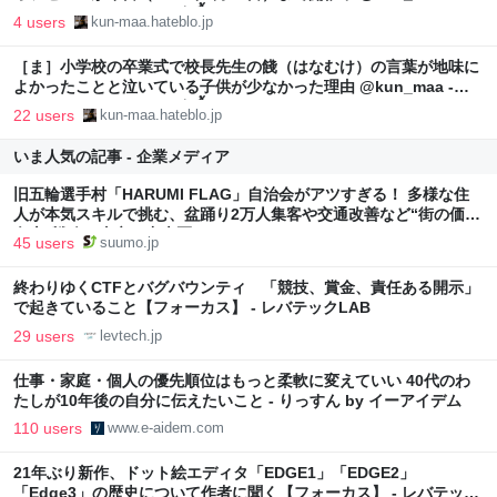
［ま］ぷるんにー！（พรุ่งนี้）
4 users
kun-maa.hateblo.jp
［ま］小学校の卒業式で校長先生の餞（はなむけ）の言葉が地味に
よかったことと泣いている子供が少なかった理由 @kun_maa -
［ま］ぷるんにー！（พรุ่งนี้）
22 users
kun-maa.hateblo.jp
いま人気の記事 - 企業メディア
旧五輪選手村「HARUMI FLAG」自治会がアツすぎる！ 多様な住
人が本気スキルで挑む、盆踊り2万人集客や交通改善など“街の価値
向上”戦略 東京・中央区
45 users
suumo.jp
終わりゆくCTFとバグバウンティ 「競技、賞金、責任ある開示」
で起きていること【フォーカス】 - レバテックLAB
29 users
levtech.jp
仕事・家庭・個人の優先順位はもっと柔軟に変えていい 40代のわ
たしが10年後の自分に伝えたいこと - りっすん by イーアイデム
110 users
www.e-aidem.com
21年ぶり新作、ドット絵エディタ「EDGE1」「EDGE2」
「Edge3」の歴史について作者に聞く【フォーカス】 - レバテック