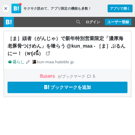
サクサク読めて、
アプリ限定の機能も多数！
アプリで開く
c
l
o
ログイン
ユーザー登録
s
e
［ま］頑者（がんじゃ）で新年特別営業限定「濃厚海
老豚骨つけめん」を喰らう @kun_maa - ［ま］ぷるん
にー！（พรุ่งนี้）
暮らし
kun-maa.hateblo.jp
8
users
5
がブックマーク
ブックマークを追加