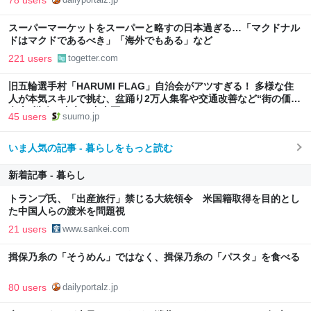
78 users
スーパーマーケットをスーパーと略すの日本過ぎる…「マクドナル
ドはマクドであるべき」「海外でもある」など
221 users
togetter.com
旧五輪選手村「HARUMI FLAG」自治会がアツすぎる！ 多様な住
人が本気スキルで挑む、盆踊り2万人集客や交通改善など“街の価値
向上”戦略 東京・中央区
45 users
suumo.jp
いま人気の記事 - 暮らしをもっと読む
新着記事 - 暮らし
トランプ氏、「出産旅行」禁じる大統領令 米国籍取得を目的とし
た中国人らの渡米を問題視
21 users
www.sankei.com
揖保乃糸の「そうめん」ではなく、揖保乃糸の「パスタ」を食べる
80 users
dailyportalz.jp