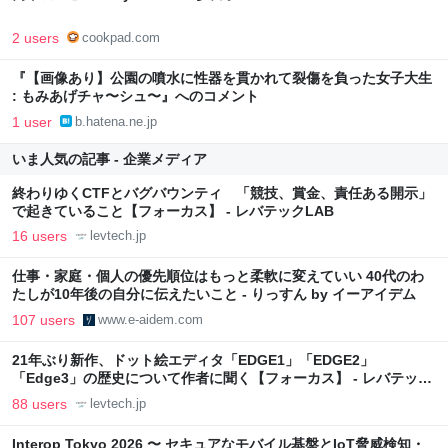
2 users
cookpad.com
『【画像あり】公園の噴水に性器を貫かれて裂傷を負った女子大生
: もみあげチャ〜シュ〜』へのコメント
1 user
b.hatena.ne.jp
いま人気の記事 - 企業メディア
終わりゆくCTFとバグバウンティ 「競技、賞金、責任ある開示」
で起きていること【フォーカス】 - レバテックLAB
16 users
levtech.jp
仕事・家庭・個人の優先順位はもっと柔軟に変えていい 40代のわ
たしが10年後の自分に伝えたいこと - りっすん by イーアイデム
107 users
www.e-aidem.com
21年ぶり新作、ドット絵エディタ「EDGE1」「EDGE2」
「Edge3」の歴史について作者に聞く【フォーカス】 - レバテック
LAB
88 users
levtech.jp
Interop Tokyo 2026 〜 セキュアなモバイル基盤とIoT脅威検知・