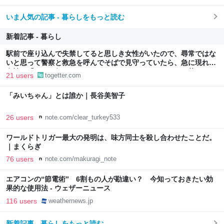
いま人気の記事 - 暮らしをもっと読む
新着記事 - 暮らし
駅前で座り込んで失禁してると思しき女性がいたので、尋常ではな
いと思って警察と救急を呼んでそばで見守っていたら、急に現れた
女性に「あなた何してるんですか！？」とスマホをはたき落とされ
21 users
togetter.com
た話
「みいちゃん」とは誰か｜長谷美智子
26 users
note.com/clear_turkey533
ワールドトリガー最大の発明は、味方同士を殺し合わせたことだ。
｜まくらぎ
76 users
note.com/makuragi_note
エアコンの“節電術” 6割もの人が勘違い？ 今知っておきたい効
果的な使用法 - ウェザーニュース
116 users
weathernews.jp
新着記事 - 暮らしをもっと読む