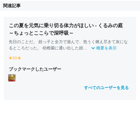
関連記事
この夏を元気に乗り切る体力がほしい - くるみの庭
～ちょっとここらで深呼吸～
先日のことだ。 姪っ子と全力で遊んで、危うく燃え尽きて灰にな
るところだった。 幼稚園に通い出した姪...
概要を表示
53
y
y
e
e
ブックマークしたユーザー
ll
ll
o
o
w
w
すべてのユーザーを見る