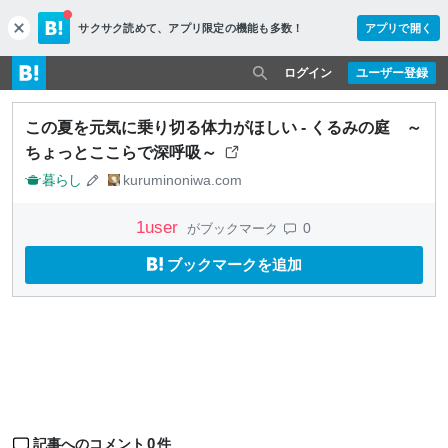
サクサク読めて、
アプリ限定の機能も多数！
アプリで開く
c
l
o
ログイン
ユーザー登録
s
e
この夏を元気に乗り切る体力がほしい - くるみの庭 ～
ちょっとここらで深呼吸～
暮らし
kuruminoniwa.com
1
user
0
がブックマーク
ブックマークを追加
0
記事へのコメント
件