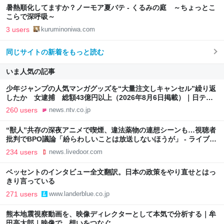
暑熱順化してますか？ノーモア夏バテ - くるみの庭 ～ちょっとこ
こらで深呼吸～
3 users
kuruminoniwa.com
同じサイトの新着をもっと読む
いま人気の記事
少年ジャンプの人気マンガグッズを“大量注文しキャンセル”繰り返
したか 女逮捕 総額43億円以上（2026年8月6日掲載）｜日テレ
NEWS NNN
260 users
news.ntv.co.jp
“獣人”共存の深夜アニメで喫煙、違法薬物の連想シーンも…視聴者
批判でBPO議論「紛らわしいことは放送しないほうが」 - ライブド
アニュース
234 users
news.livedoor.com
ベッセントのインタビュー全文翻訳。日本の政策をやり直せとはっ
きり言っている
271 users
www.landerblue.co.jp
熊本地震視察動画を、映像ディレクターとして本気で分析する｜牟
田高太郎｜映像で、想いをつなぐ