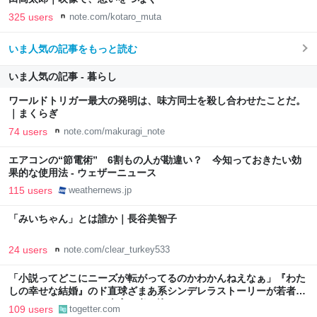
325 users
note.com/kotaro_muta
いま人気の記事をもっと読む
いま人気の記事 - 暮らし
ワールドトリガー最大の発明は、味方同士を殺し合わせたことだ。
｜まくらぎ
74 users
note.com/makuragi_note
エアコンの“節電術” 6割もの人が勘違い？ 今知っておきたい効
果的な使用法 - ウェザーニュース
115 users
weathernews.jp
「みいちゃん」とは誰か｜長谷美智子
24 users
note.com/clear_turkey533
「小説ってどこにニーズが転がってるのかわかんねえなぁ」『わた
しの幸せな結婚』のド直球ざまあ系シンデレラストーリーが若者に
ヒットしているという事実に考え込む
109 users
togetter.com