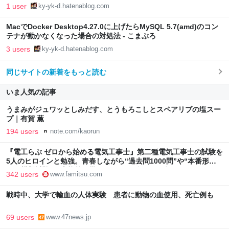
1 user
ky-yk-d.hatenablog.com
MacでDocker Desktop4.27.0に上げたらMySQL 5.7(amd)のコン
テナが動かなくなった場合の対処法 - こまぶろ
3 users
ky-yk-d.hatenablog.com
同じサイトの新着をもっと読む
いま人気の記事
うまみがジュワッとしみだす、とうもろこしとスペアリブの塩スー
プ｜有賀 薫
194 users
note.com/kaorun
『電工らぶ ゼロから始める電気工事士』第二種電気工事士の試験を
5人のヒロインと勉強。青春しながら“過去問1000問”や“本番形式
CBT模擬試験”で本格的に学べるノベルゲーム | ゲーム・エンタメ
342 users
www.famitsu.com
最新情報のファミ通.com
戦時中、大学で輸血の人体実験 患者に動物の血使用、死亡例も
69 users
www.47news.jp