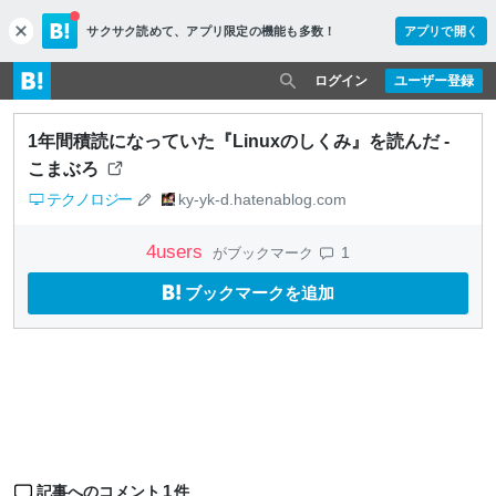
サクサク読めて、
アプリ限定の機能も多数！
アプリで開く
c
l
o
ログイン
ユーザー登録
s
e
1年間積読になっていた『Linuxのしくみ』を読んだ -
こまぶろ
テクノロジー
ky-yk-d.hatenablog.com
4
users
1
がブックマーク
ブックマークを追加
1
記事へのコメント
件