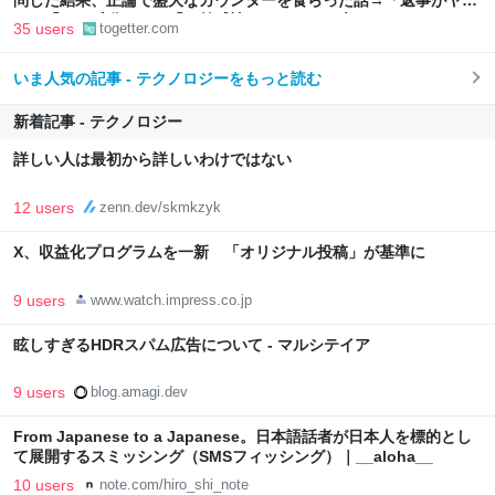
問した結果、正論で盛大なカウンターを食らった話→「返事がヤバ
い」「AIの反乱か？」「お前感情あるだろ」の声も
35 users
togetter.com
いま人気の記事 - テクノロジーをもっと読む
新着記事 - テクノロジー
詳しい人は最初から詳しいわけではない
12 users
zenn.dev/skmkzyk
X、収益化プログラムを一新 「オリジナル投稿」が基準に
9 users
www.watch.impress.co.jp
眩しすぎるHDRスパム広告について - マルシテイア
9 users
blog.amagi.dev
From Japanese to a Japanese。日本語話者が日本人を標的とし
て展開するスミッシング（SMSフィッシング）｜__aloha__
10 users
note.com/hiro_shi_note