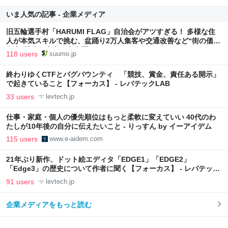
いま人気の記事 - 企業メディア
旧五輪選手村「HARUMI FLAG」自治会がアツすぎる！ 多様な住
人が本気スキルで挑む、盆踊り2万人集客や交通改善など“街の価値
向上”戦略 東京・中央区
118 users
suumo.jp
終わりゆくCTFとバグバウンティ 「競技、賞金、責任ある開示」
で起きていること【フォーカス】 - レバテックLAB
33 users
levtech.jp
仕事・家庭・個人の優先順位はもっと柔軟に変えていい 40代のわ
たしが10年後の自分に伝えたいこと - りっすん by イーアイデム
115 users
www.e-aidem.com
21年ぶり新作、ドット絵エディタ「EDGE1」「EDGE2」
「Edge3」の歴史について作者に聞く【フォーカス】 - レバテック
LAB
91 users
levtech.jp
企業メディアをもっと読む