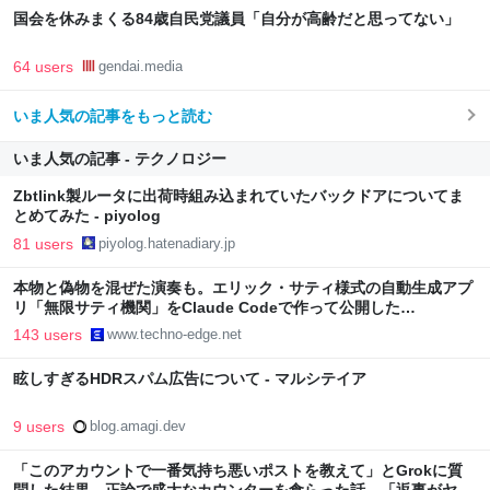
国会を休みまくる84歳自民党議員「自分が高齢だと思ってない」
64 users
gendai.media
いま人気の記事をもっと読む
いま人気の記事 - テクノロジー
Zbtlink製ルータに出荷時組み込まれていたバックドアについてま
とめてみた - piyolog
81 users
piyolog.hatenadiary.jp
本物と偽物を混ぜた演奏も。エリック・サティ様式の自動生成アプ
リ「無限サティ機関」をClaude Codeで作って公開した
（CloseBox） | テクノエッジ TechnoEdge
143 users
www.techno-edge.net
眩しすぎるHDRスパム広告について - マルシテイア
9 users
blog.amagi.dev
「このアカウントで一番気持ち悪いポストを教えて」とGrokに質