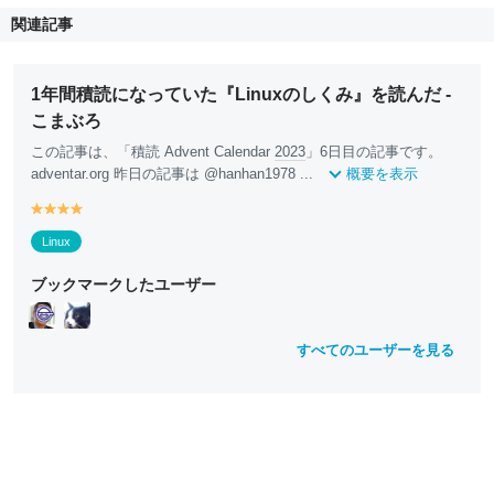
関連記事
1年間積読になっていた『Linuxのしくみ』を読んだ -
こまぶろ
この記事は、「積読 Advent Calendar
2023
」6日目の記事です。
adventar.org 昨日の記事は @hanhan1978 ...
概要を表示
y
y
y
y
e
e
e
e
Linux
ll
ll
ll
ll
o
o
o
o
ブックマークしたユーザー
w
w
w
w
すべてのユーザーを見る