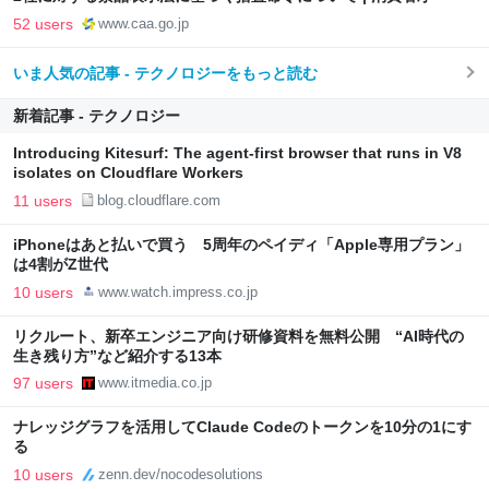
52 users
www.caa.go.jp
いま人気の記事 - テクノロジーをもっと読む
新着記事 - テクノロジー
Introducing Kitesurf: The agent-first browser that runs in V8
isolates on Cloudflare Workers
11 users
blog.cloudflare.com
iPhoneはあと払いで買う 5周年のペイディ「Apple専用プラン」
は4割がZ世代
10 users
www.watch.impress.co.jp
リクルート、新卒エンジニア向け研修資料を無料公開 “AI時代の
生き残り方”など紹介する13本
97 users
www.itmedia.co.jp
ナレッジグラフを活用してClaude Codeのトークンを10分の1にす
る
10 users
zenn.dev/nocodesolutions