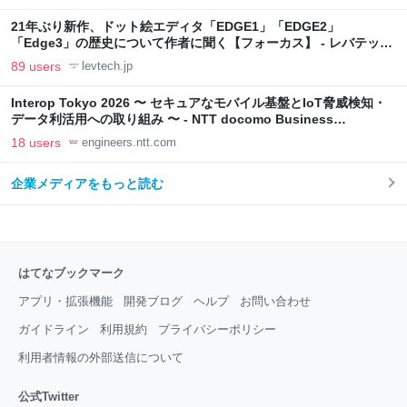
21年ぶり新作、ドット絵エディタ「EDGE1」「EDGE2」
「Edge3」の歴史について作者に聞く【フォーカス】 - レバテック
LAB
89 users
levtech.jp
Interop Tokyo 2026 〜 セキュアなモバイル基盤とIoT脅威検知・
データ利活用への取り組み 〜 - NTT docomo Business
Engineers' Blog
18 users
engineers.ntt.com
企業メディアをもっと読む
はてなブックマーク
アプリ・拡張機能
開発ブログ
ヘルプ
お問い合わせ
ガイドライン
利用規約
プライバシーポリシー
利用者情報の外部送信について
公式Twitter