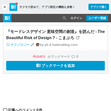
サクサク読めて、
アプリ限定の機能も多数！
アプリで開く
c
l
o
ログイン
ユーザー登録
s
e
『モードレスデザイン 意味空間の創造』を読んだ - The
Beautiful Risk of Design ? - こまぶろ
テクノロジー
ky-yk-d.hatenablog.com
4
users
0
がブックマーク
ブックマークを追加
0
記事へのコメント
件