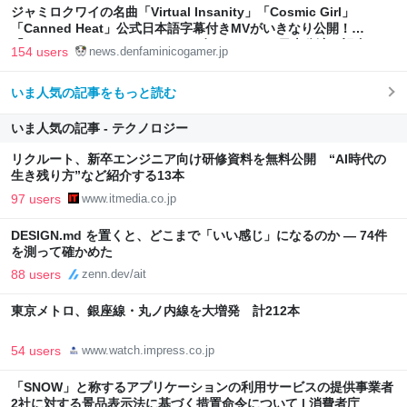
ジャミロクワイの名曲「Virtual Insanity」「Cosmic Girl」
「Canned Heat」公式日本語字幕付きMVがいきなり公開！
「SUMMER SONIC 2026」での9年ぶりとなる日本公演を記念して
154 users
news.denfaminicogamer.jp
いま人気の記事をもっと読む
いま人気の記事 - テクノロジー
リクルート、新卒エンジニア向け研修資料を無料公開 “AI時代の
生き残り方”など紹介する13本
97 users
www.itmedia.co.jp
DESIGN.md を置くと、どこまで「いい感じ」になるのか — 74件
を測って確かめた
88 users
zenn.dev/ait
東京メトロ、銀座線・丸ノ内線を大増発 計212本
54 users
www.watch.impress.co.jp
「SNOW」と称するアプリケーションの利用サービスの提供事業者
2社に対する景品表示法に基づく措置命令について | 消費者庁