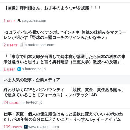
【画像】澤田姫さん、お手本のようなπ/を披露！！！
1 user
seiyuchnr.com
F1はライバルを欺いてナンボ。“インチキ”無線の仕組みをマクラー
レンが明かす「野球の三塁コーチのサインみたいなモノ」
2 users
jp.motorsport.com
『「東京で山本太郎が当選して鈴木寛が落選したら日本の科学の未
来は危ういと思う」と言う奥村晴彦（三重大学）教授への反響』へ
のコメント
1 user
b.hatena.ne.jp
いま人気の記事 - 企業メディア
終わりゆくCTFとバグバウンティ 「競技、賞金、責任ある開示」
で起きていること【フォーカス】 - レバテックLAB
24 users
levtech.jp
仕事・家庭・個人の優先順位はもっと柔軟に変えていい 40代のわ
たしが10年後の自分に伝えたいこと - りっすん by イーアイデム
109 users
www.e-aidem.com