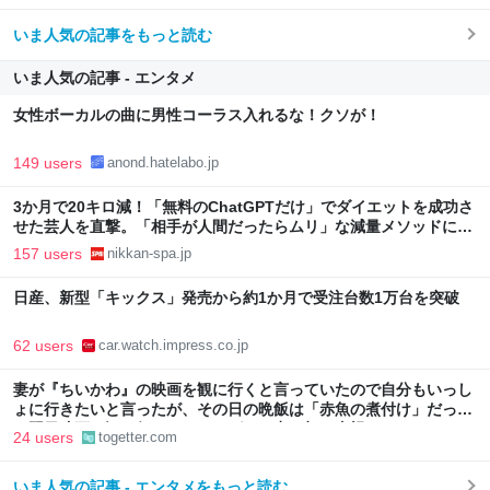
いま人気の記事をもっと読む
いま人気の記事 - エンタメ
女性ボーカルの曲に男性コーラス入れるな！クソが！
149 users
anond.hatelabo.jp
3か月で20キロ減！「無料のChatGPTだけ」でダイエットを成功さ
せた芸人を直撃。「相手が人間だったらムリ」な減量メソッドに驚
き | 日刊SPA!
157 users
nikkan-spa.jp
日産、新型「キックス」発売から約1か月で受注台数1万台を突破
62 users
car.watch.impress.co.jp
妻が『ちいかわ』の映画を観に行くと言っていたので自分もいっし
ょに行きたいと言ったが、その日の晩飯は「赤魚の煮付け」だった
→翌日映画を観に行ったら、しばらく妻の顔を直視できなかった
24 users
togetter.com
いま人気の記事 - エンタメをもっと読む