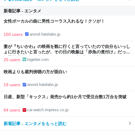
新着記事 - エンタメ
女性ボーカルの曲に男性コーラス入れるな！クソが！
150 users
anond.hatelabo.jp
妻が『ちいかわ』の映画を観に行くと言っていたので自分もいっし
ょに行きたいと言ったが、その日の晩飯は「赤魚の煮付け」だった
→翌日映画を観に行ったら、しばらく妻の顔を直視できなかった
25 users
togetter.com
映画よりも裁判傍聴の方が面白い
19 users
anond.hatelabo.jp
日産、新型「キックス」発売から約1か月で受注台数1万台を突破
64 users
car.watch.impress.co.jp
新着記事 - エンタメをもっと読む