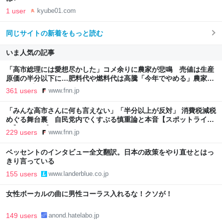
1 user
kyube01.com
同じサイトの新着をもっと読む
いま人気の記事
「高市総理には愛想尽かした」コメ余りに農家が悲鳴 売値は生産
原価の半分以下に…肥料代や燃料代は高騰「今年でやめる」農家も
｜FNNプライムオンライン
361 users
www.fnn.jp
「みんな高市さんに何も言えない」「半分以上が反対」 消費税減税
めぐる舞台裏 自民党内でくすぶる慎重論と本音【スポットライ
ト】｜FNNプライムオンライン
229 users
www.fnn.jp
ベッセントのインタビュー全文翻訳。日本の政策をやり直せとはっ
きり言っている
155 users
www.landerblue.co.jp
女性ボーカルの曲に男性コーラス入れるな！クソが！
149 users
anond.hatelabo.jp