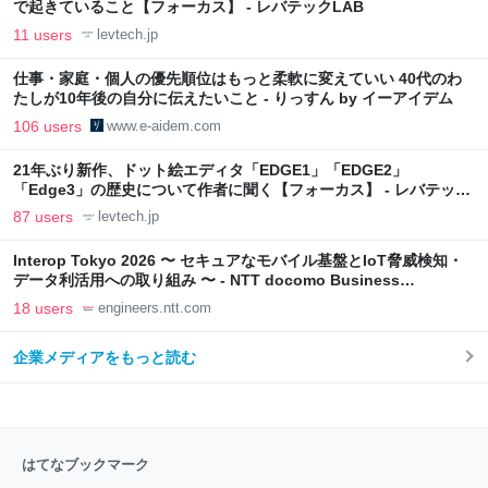
で起きていること【フォーカス】 - レバテックLAB
11 users
levtech.jp
仕事・家庭・個人の優先順位はもっと柔軟に変えていい 40代のわ
たしが10年後の自分に伝えたいこと - りっすん by イーアイデム
106 users
www.e-aidem.com
21年ぶり新作、ドット絵エディタ「EDGE1」「EDGE2」
「Edge3」の歴史について作者に聞く【フォーカス】 - レバテック
LAB
87 users
levtech.jp
Interop Tokyo 2026 〜 セキュアなモバイル基盤とIoT脅威検知・
データ利活用への取り組み 〜 - NTT docomo Business
Engineers' Blog
18 users
engineers.ntt.com
企業メディアをもっと読む
はてなブックマーク