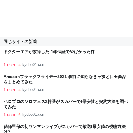
同じサイトの新着
ドクターエアが故障した!1年保証でやばかった件
1 user
kyube01.com
Amazonブラックフライデー2021 事前に知らなきゃ損と目玉商品
をまとめてみた
1 user
kyube01.com
ハロプロのソロフェス2特番がスカパーで!最安値と契約方法を調べ
てみた
1 user
kyube01.com
鞘師里保の初ワンマンライブがスカパーで放送!最安値の視聴方法
は?