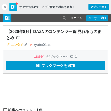
サクサク読めて、
アプリ限定の機能も多数！
アプリで開く
c
l
o
ログイン
ユーザー登録
s
e
【2020年8月】DAZNのコンテンツ一覧!見れるものま
とめ
エンタメ
kyube01.com
1
user
1
がブックマーク
ブックマークを追加
1
記事へのコメント
件