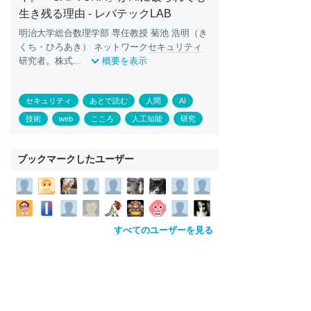
生き残る理由 - レバテックLAB
明治大学総合数理学部 専任教授 菊池 浩明（き
くち・ひろあき） ネットワーク
セキュリティ
研究者。株式...
概要を表示
セキュリティ
あとで読む
人間
AI
技術
web
こころ
人工知能
研究
ブックマークしたユーザー
すべてのユーザーを見る