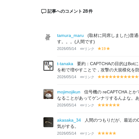
28
記事へのコメント
件
tamura_maru
(取材に同席しました)普
す。。。(人間です)
2026/05/14
リンク
19
y
y
el
el
lo
lo
t-tanaka
要約：CAPTCHAの目的はBo
w
w
を桁で増やすことで，攻撃の大規模化を
2026/05/14
リンク
y
y
y
y
y
y
y
y
y
y
el
el
el
el
el
el
el
el
el
el
el
lo
lo
lo
lo
lo
lo
lo
lo
lo
lo
lo
mojimojikun
信号機の reCAPTCHA
w
w
w
w
w
w
w
w
w
w
w
なることがあってゲンナリするんよな。あれ
2026/05/14
リンク
y
y
y
y
y
y
el
el
el
el
el
el
lo
lo
lo
lo
lo
lo
akasaka_34
人間のつもりだが、最近のC
w
w
w
w
w
w
気がする。
2026/05/14
リンク
y
y
y
y
y