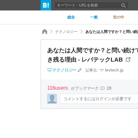
総合
一般
世の中
テクノロジー
あなたは人間ですか？と問い続けて2
き残る理由 - レバテックLAB
テクノロジー
levtech.jp
記事元:
116
users
28
がブックマーク
コメントするにはログインが必要です