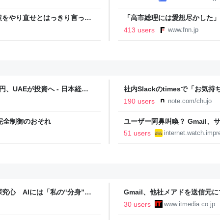
策をやり直せとはっきり言って
「高市総理には愛想尽かした」
以下に…肥料代や燃料代は高騰
413 users
www.fnn.jp
イン
、UAEが投資へ - 日本経済
社内Slackのtimesで「お気持
190 users
note.com/chujo
完全制御のおそれ
ユーザー阿鼻叫喚？ Gmail
を打ち切りへ【やじうまWatc
51 users
internet.watch.impr
究心 AIには「私の“分身”に
Gmail、他社メアドを送信元
30 users
www.itmedia.co.jp