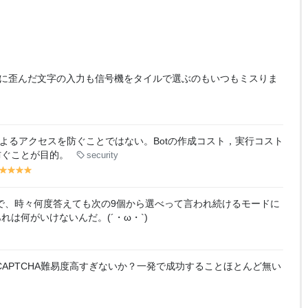
通に歪んだ文字の入力も信号機をタイルで選ぶのもいつもミスりま
tによるアクセスを防ぐことではない。Botの作成コスト，実行コスト
防ぐことが目的。
security
y
y
y
y
y
el
el
el
el
lo
lo
lo
lo
 とかで、時々何度答えても次の9個から選べって言われ続けるモードに
w
w
w
w
は何がいけないんだ。(´・ω・`)
APTCHA難易度高すぎないか？一発で成功することほとんど無い