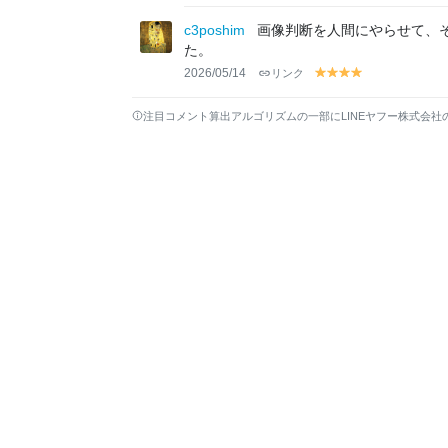
el
el
el
el
el
lo
lo
lo
lo
lo
c3poshim
画像判断を人間にやらせて、
w
w
w
w
w
た。
2026/05/14
リンク
y
y
y
y
el
el
el
el
lo
lo
lo
lo
注目コメント算出アルゴリズムの一部にLINEヤフー株式会社
w
w
w
w