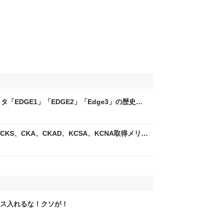
「EDGE1」「EDGE2」「Edge3」の歴史に
 - レバテックLAB
で ～CKS、CKA、CKAD、KCSA、KCNA取得メリッ
い - レバテックLAB
ス入れるな！クソが！