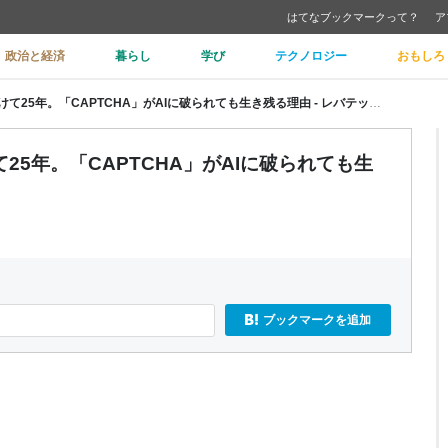
はてなブックマークって？
ア
政治と経済
暮らし
学び
テクノロジー
おもしろ
あなたは人間ですか？と問い続けて25年。「CAPTCHA」がAIに破られても生き残る理由 - レバテックLAB
5年。「CAPTCHA」がAIに破られても生
ブックマークを追加