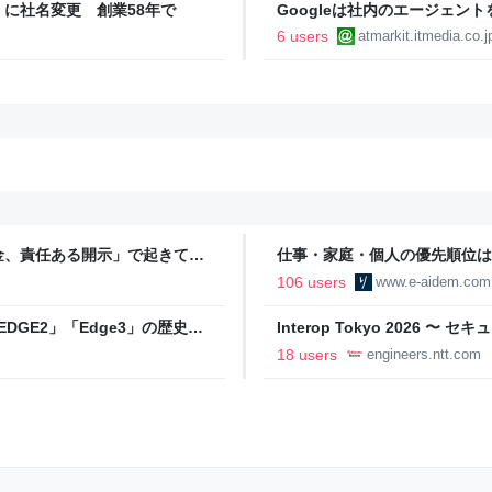
に社名変更 創業58年で
Googleは社内のエージェン
か？
6 users
atmarkit.itmedia.co.j
金、責任ある開示」で起きてい
仕事・家庭・個人の優先順位は
の自分に伝えたいこと - りっす
106 users
www.e-aidem.com
DGE2」「Edge3」の歴史に
Interop Tokyo 2026
AB
への取り組み 〜 - NTT docomo B
18 users
engineers.ntt.com