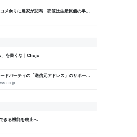
コメ余りに農家が悲鳴 売値は生産原価の半分
「今年でやめる」農家も｜FNNプライムオンラ
ち」を書くな｜Chujo
、サードパーティの「送信元アドレス」のサポート
h】
ess.co.jp
にできる機能を廃止へ