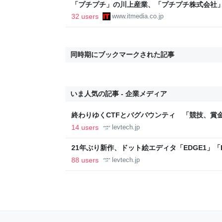
「プチプチ」の川上産業、「プチプチ株式会社」
32 users
www.itmedia.co.jp
同時期にブックマークされた記事
いま人気の記事 - 企業メディア
終わりゆくCTFとバグバウンティ 「競技、賞
ること【フォーカス】 - レバテックLAB
14 users
levtech.jp
21年ぶり新作、ドット絵エディタ「EDGE1」「E
ついて作者に聞く【フォーカス】 - レバテックL
88 users
levtech.jp