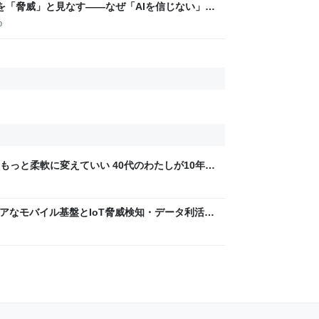
トを「脅威」と見なす――なぜ「AIを信じない」の
p
もっと柔軟に変えていい 40代のわたしが10年後
ん by イーアイデム
 〜 セキュアなモバイル基盤とIoT脅威検知・データ利活用
usiness Engineers' Blog