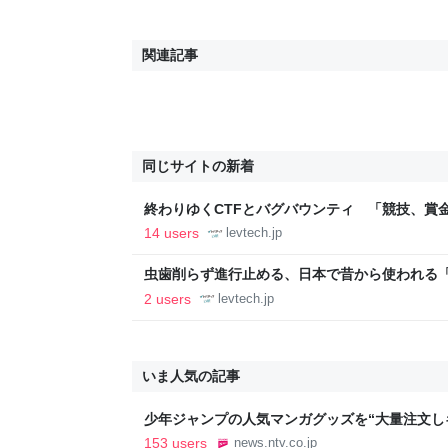
関連記事
同じサイトの新着
終わりゆくCTFとバグバウンティ 「競技、賞
ること【フォーカス】 - レバテックLAB
14 users
levtech.jp
虫歯削らず進行止める、日本で昔から使われる
830人で効果実証 米国医学誌に掲載【研究紹介】 
2 users
levtech.jp
いま人気の記事
少年ジャンプの人気マンガグッズを“大量注文し
逮捕 総額43億円以上（2026年8月6日掲載）｜日
153 users
news.ntv.co.jp