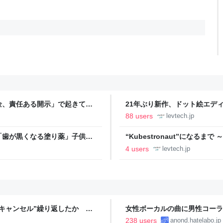
金、責任ある開示」で起きてい
21年ぶり新作、ドット絵エディタ
ついて作者に聞く【フォーカス】
88 users
levtech.jp
「歯が黒くなる塗り薬」子供
“Kubestronaut”になるま
- レバテックLAB
ト／受験方法／勉強法｜高橋 あお
4 users
levtech.jp
キャンセル”繰り返したか 女
女性ボーカルの曲に男性コーラ
テレNEWS NNN
238 users
anond.hatelabo.jp