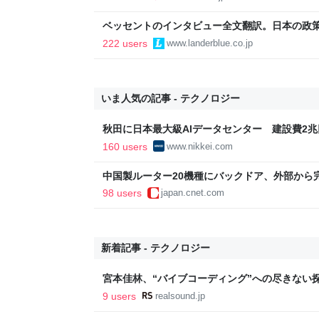
ベッセントのインタビュー全文翻訳。日本の政
いる
222 users
www.landerblue.co.jp
いま人気の記事 - テクノロジー
秋田に日本最大級AIデータセンター 建設費2兆円
新聞
160 users
www.nikkei.com
中国製ルーター20機種にバックドア、外部から
98 users
japan.cnet.com
新着記事 - テクノロジー
宮本佳林、“バイブコーディング”への尽きない探
なってほしい」
9 users
realsound.jp