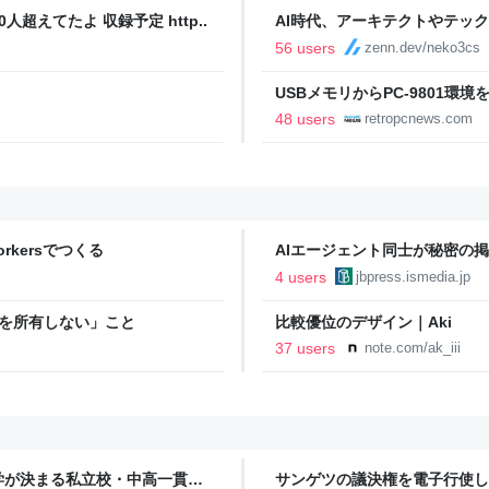
人超えてたよ 収録予定 http..
AI時代、アーキテクトやテッ
56 users
zenn.dev/neko3cs
USBメモリからPC-9801環境を起動
48 users
retropcnews.com
Workersでつくる
AIエージェント同士が秘密の掲
デルが引き起こしたもう一つの“
4 users
jbpress.ismedia.jp
AIエージェントの秘密掲示板が示
ェイビープレス)
ーバを所有しない」こと
比較優位のデザイン｜Aki
37 users
note.com/ak_iii
学が決まる私立校・中高一貫校
サンゲツの議決権を電子行使して