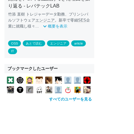
り返る - レバテックLAB
竹添 直樹 トレジャーデータ勤務、プリンシパ
ルソフトウェア
エンジニア
。新卒で零細
SES
企
業に就職し様々...
概要を表示
OSS
あとで読む
エンジニア
article
IT
ブックマークしたユーザー
すべてのユーザーを見る