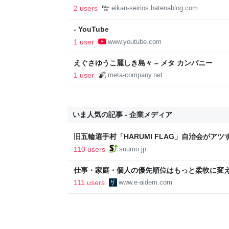
生は、『（勉強を）やるのが当たり前』だと思われている -
2 users
eikan-seirios.hatenablog.com
blog
- YouTube
1 user
www.youtube.com
えぐさゆうこ麗しき島々 – メタ カンパニー
1 user
meta-company.net
いま人気の記事 - 企業メディア
旧五輪選手村「HARUMI FLAG」自治会がア
ルで挑む、盆踊り2万人集客や交通改善など“街
110 users
suumo.jp
区
仕事・家庭・個人の優先順位はもっと柔軟に変えて
後の自分に伝えたいこと - りっすん by イーア
111 users
www.e-aidem.com