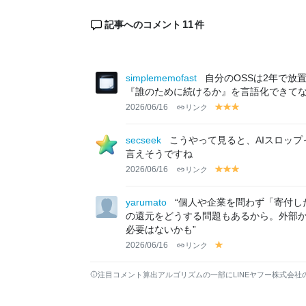
11
記事へのコメント
件
simplememofast
自分のOSSは2年で放
『誰のために続けるか』を言語化できてな
2026/06/16
リンク
y
y
y
el
el
el
lo
lo
lo
secseek
こうやって見ると、AIスロッ
w
w
w
言えそうですね
2026/06/16
リンク
y
y
y
el
el
el
lo
lo
lo
yarumato
“個人や企業を問わず「寄付
w
w
w
の還元をどうする問題もあるから。外部か
必要はないかも”
2026/06/16
リンク
y
el
lo
注目コメント算出アルゴリズムの一部にLINEヤフー株式会社
w