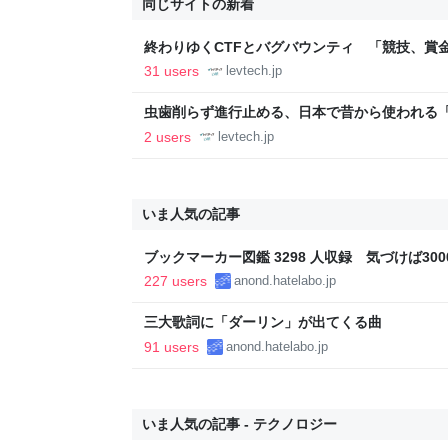
同じサイトの新着
終わりゆくCTFとバグバウンティ 「競技、賞
ること【フォーカス】 - レバテックLAB
31 users
levtech.jp
虫歯削らず進行止める、日本で昔から使われる
830人で効果実証 米国医学誌に掲載【研究紹介】 
2 users
levtech.jp
いま人気の記事
ブックマーカー図鑑 3298 人収録 気づけば3000
227 users
anond.hatelabo.jp
三大歌詞に「ダーリン」が出てくる曲
91 users
anond.hatelabo.jp
いま人気の記事 - テクノロジー