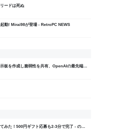
クリードは死ぬ
! Mirai98が登場 - RetroPC NEWS
示板を作成し脆弱性を共有、OpenAIの最先端モ
事件” 【生成AI事件簿】消しても2日で復活、
した自律協調型攻撃という現実 | JBpress (ジ
みた！500円ギフト応募も2-3分で完了 - のて