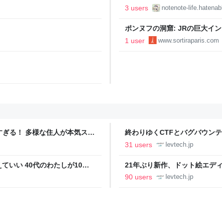
 eikan-seirios’s
のて配当生活（仮）
3 users
notenote-life.hatena
ポンヌフの洞窟: JRの巨大イ
真
1 user
www.sortiraparis.com
ツすぎる！ 多様な住人が本気スキ
終わりゆくCTFとバグバウン
の価値向上”戦略 東京・中央
ること【フォーカス】 - レバテ
31 users
levtech.jp
いい 40代のわたしが10年
21年ぶり新作、ドット絵エディタ
イデム
ついて作者に聞く【フォーカス】
90 users
levtech.jp