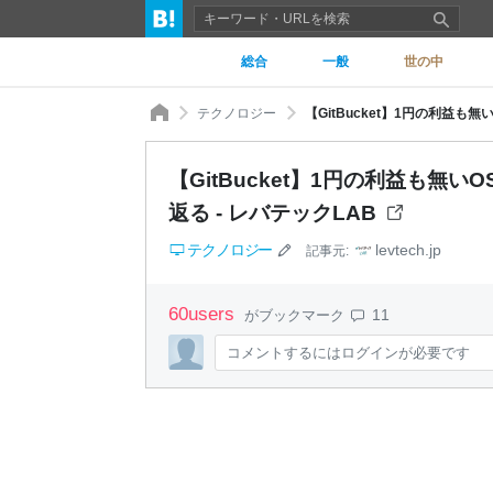
総合
一般
世の中
テクノロジー
【GitBucket】1円の利益も
【GitBucket】1円の利益も無
返る - レバテックLAB
テクノロジー
levtech.jp
記事元:
60
users
11
がブックマーク
コメントするにはログインが必要です