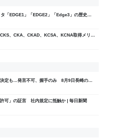
「EDGE1」「EDGE2」「Edge3」の歴史に
 - レバテックLAB
で ～CKS、CKA、CKAD、KCSA、KCNA取得メリッ
い - レバテックLAB
決定も…発言不可、握手のみ 8月9日長崎の被
Sjp
許可」の証言 社内規定に抵触か | 毎日新聞