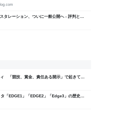
blog.com
ンスタレーション、ついに一般公開へ - 評判と写
ティ 「競技、賞金、責任ある開示」で起きてい
ックLAB
「EDGE1」「EDGE2」「Edge3」の歴史に
 - レバテックLAB