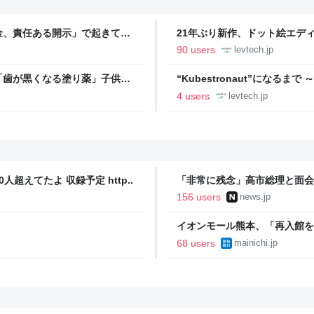
金、責任ある開示」で起きてい
21年ぶり新作、ドット絵エディタ
ついて作者に聞く【フォーカス】
90 users
levtech.jp
「歯が黒くなる塗り薬」子供
“Kubestronaut”になるま
- レバテックLAB
ト／受験方法／勉強法｜高橋 あお
4 users
levtech.jp
人超えてたよ 収録予定 http..
「非常に残念」高市総理と面会
爆体験者「何のために」 | NEW
156 users
news.jp
イオンモール熊本、「再入館を
68 users
mainichi.jp