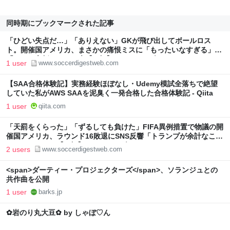
同時期にブックマークされた記事
「ひどい失点だ…」「ありえない」GKが飛び出してボールロス
ト。開催国アメリカ、まさかの痛恨ミスに「もったいなすぎる」
「これは心折れる」の声【W杯】 | サッカーダイジェストWeb
1 user
www.soccerdigestweb.com
【SAA合格体験記】実務経験ほぼなし・Udemy模試全落ちで絶望
していた私がAWS SAAを泥臭く一発合格した合格体験記 - Qiita
1 user
qiita.com
「天罰をくらった」「ずるしても負けた」FIFA異例措置で物議の開
催国アメリカ、ラウンド16敗退にSNS反響「トランプが余計なこと
をしたせいで」【W杯】 | サッカーダイジェストWeb
2 users
www.soccerdigestweb.com
<span>ダーティー・プロジェクターズ</span>、ソランジュとの
共作曲を公開
1 user
barks.jp
✿岩のり丸大豆✿ by しゃぼ♡ん