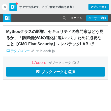
サクサク読めて、
アプリ限定の機能も多数！
アプリで開く
c
l
o
ログイン
ユーザー登録
s
e
Mythosクラスの影響、セキュリティの専門家はどう見
るか。「防御側がAIの進化に追いつく」ために必要な
こと【GMO Flatt Security】 - レバテックLAB
テクノロジー
levtech.jp
17
users
2
がブックマーク
ブックマークを追加