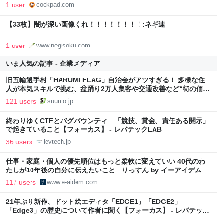
1 user
cookpad.com
【33枚】闇が深い画像くれ！！！！！！！！:ネギ速
1 user
www.negisoku.com
いま人気の記事 - 企業メディア
旧五輪選手村「HARUMI FLAG」自治会がアツすぎる！ 多様な住
人が本気スキルで挑む、盆踊り2万人集客や交通改善など“街の価値
向上”戦略 東京・中央区
121 users
suumo.jp
終わりゆくCTFとバグバウンティ 「競技、賞金、責任ある開示」
で起きていること【フォーカス】 - レバテックLAB
36 users
levtech.jp
仕事・家庭・個人の優先順位はもっと柔軟に変えていい 40代のわ
たしが10年後の自分に伝えたいこと - りっすん by イーアイデム
117 users
www.e-aidem.com
21年ぶり新作、ドット絵エディタ「EDGE1」「EDGE2」
「Edge3」の歴史について作者に聞く【フォーカス】 - レバテック