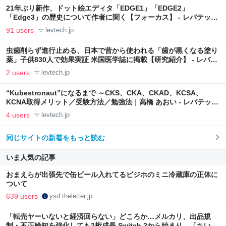
21年ぶり新作、ドット絵エディタ「EDGE1」「EDGE2」
「Edge3」の歴史について作者に聞く【フォーカス】 - レバテック
LAB
91 users
levtech.jp
虫歯削らず進行止める、日本で昔から使われる「歯が黒くなる塗り
薬」子供830人で効果実証 米国医学誌に掲載【研究紹介】 - レバテ
ックLAB
2 users
levtech.jp
“Kubestronaut”になるまで ～CKS、CKA、CKAD、KCSA、
KCNA取得メリット／受験方法／勉強法｜高橋 あおい - レバテック
LAB
4 users
levtech.jp
同じサイトの新着をもっと読む
いま人気の記事
おまえらが出張先で缶ビール入れてるビジホのミニ冷蔵庫の正体に
ついて
639 users
ysd.theletter.jp
「転売ヤーいないと経済回らない」どころか…メルカリ、出品規
制・不正検知を強化しても2桁成長 Switch 2から始まり、「ちいか