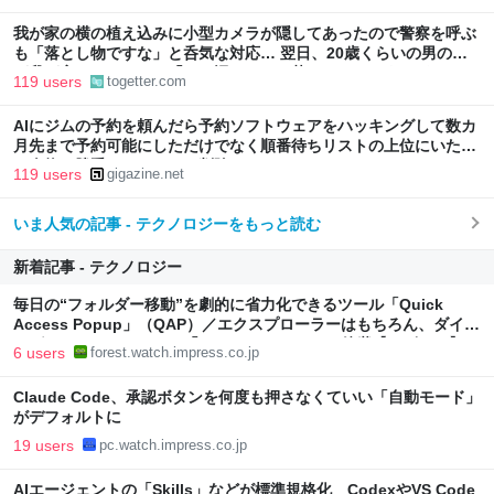
我が家の横の植え込みに小型カメラが隠してあったので警察を呼ぶ
も「落とし物ですな」と呑気な対応… 翌日、20歳くらいの男の子
が我が家にやってきて「この辺にカメラ落としたんですけど…」
119 users
togetter.com
AIにジムの予約を頼んだら予約ソフトウェアをハッキングして数カ
月先まで予約可能にしただけでなく順番待ちリストの上位にいた他
の人物を勝手にリストから削除
119 users
gigazine.net
いま人気の記事 - テクノロジーをもっと読む
新着記事 - テクノロジー
毎日の“フォルダー移動”を劇的に省力化できるツール「Quick
Access Popup」（QAP）／エクスプローラーはもちろん、ダイア
ログやコンソールでも。「Folders Popup」の後継【レビュー】
6 users
forest.watch.impress.co.jp
Claude Code、承認ボタンを何度も押さなくていい「自動モード」
がデフォルトに
19 users
pc.watch.impress.co.jp
AIエージェントの「Skills」などが標準規格化 CodexやVS Code