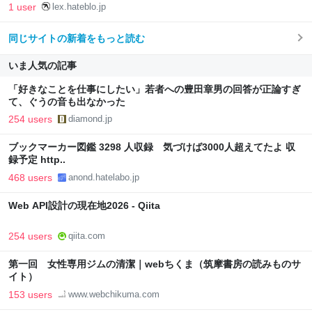
1 user
lex.hateblo.jp
同じサイトの新着をもっと読む
いま人気の記事
「好きなことを仕事にしたい」若者への豊田章男の回答が正論すぎ
て、ぐうの音も出なかった
254 users
diamond.jp
ブックマーカー図鑑 3298 人収録 気づけば3000人超えてたよ 収
録予定 http..
468 users
anond.hatelabo.jp
Web API設計の現在地2026 - Qiita
254 users
qiita.com
第一回 女性専用ジムの清潔｜webちくま（筑摩書房の読みものサ
イト）
153 users
www.webchikuma.com