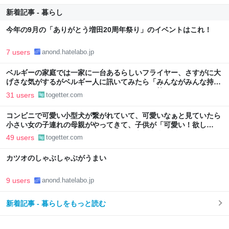
新着記事 - 暮らし
今年の9月の「ありがとう増田20周年祭り」のイベントはこれ！
7 users
anond.hatelabo.jp
ベルギーの家庭では一家に一台あるらしいフライヤー、さすがに大
げさな気がするがベルギー人に訊いてみたら「みんながみんな持っ
てるわけやないで。うちにはあるけどな」とか答えるんだろうな
31 users
togetter.com
コンビニで可愛い小型犬が繋がれていて、可愛いなぁと見ていたら
小さい女の子連れの母親がやってきて、子供が「可愛い！欲し
い！」と言うと「連れて帰ろうか？」と言って犬に近づいて行った
49 users
togetter.com
カツオのしゃぶしゃぶがうまい
9 users
anond.hatelabo.jp
新着記事 - 暮らしをもっと読む