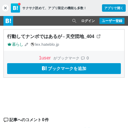
サクサク読めて、
アプリ限定の機能も多数！
アプリで開く
c
l
o
ログイン
ユーザー登録
s
e
行動してナンボではあるが - 天空団地_404
暮らし
lex.hateblo.jp
1
user
0
がブックマーク
ブックマークを追加
0
記事へのコメント
件