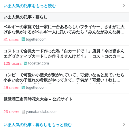
いま人気の記事をもっと読む
いま人気の記事 - 暮らし
ベルギーの家庭では一家に一台あるらしいフライヤー、さすがに大
げさな気がするがベルギー人に訊いてみたら「みんながみんな持っ
てるわけやないで。うちにはあるけどな」とか答えるんだろうな
31 users
togetter.com
コストコで会員カード作った私「白カードで！」店員「今は皆さん
エグゼクティブカードしか作りませんけど？」→コストコのカード
勧誘はやたら圧が強いが、本当にお得なの？
129 users
togetter.com
コンビニで可愛い小型犬が繋がれていて、可愛いなぁと見ていたら
小さい女の子連れの母親がやってきて、子供が「可愛い！欲し
い！」と言うと「連れて帰ろうか？」と言って犬に近づいて行った
49 users
togetter.com
琵琶湖三市同時花火大会 – 公式サイト
26 users
yamatanolabo.com
いま人気の記事 - 暮らしをもっと読む