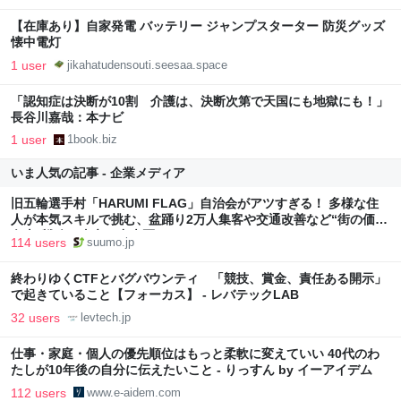
【在庫あり】自家発電 バッテリー ジャンプスターター 防災グッズ
懐中電灯
1 user
jikahatudensouti.seesaa.space
「認知症は決断が10割 介護は、決断次第で天国にも地獄にも！」
長谷川嘉哉：本ナビ
1 user
1book.biz
いま人気の記事 - 企業メディア
旧五輪選手村「HARUMI FLAG」自治会がアツすぎる！ 多様な住
人が本気スキルで挑む、盆踊り2万人集客や交通改善など“街の価値
向上”戦略 東京・中央区
114 users
suumo.jp
終わりゆくCTFとバグバウンティ 「競技、賞金、責任ある開示」
で起きていること【フォーカス】 - レバテックLAB
32 users
levtech.jp
仕事・家庭・個人の優先順位はもっと柔軟に変えていい 40代のわ
たしが10年後の自分に伝えたいこと - りっすん by イーアイデム
112 users
www.e-aidem.com