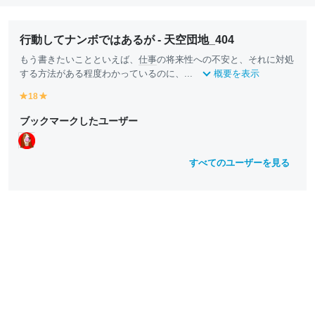
行動してナンボではあるが - 天空団地_404
もう書きたいことといえば、
仕事
の将来性への不安と、それに対処
する方法がある程度わかっているのに、...
概要を表示
18
y
y
e
e
ブックマークしたユーザー
ll
ll
o
o
w
w
すべてのユーザーを見る