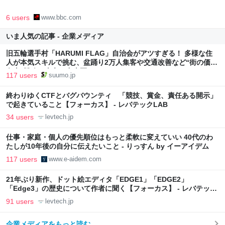
6 users
www.bbc.com
いま人気の記事 - 企業メディア
旧五輪選手村「HARUMI FLAG」自治会がアツすぎる！ 多様な住
人が本気スキルで挑む、盆踊り2万人集客や交通改善など“街の価値
向上”戦略 東京・中央区
117 users
suumo.jp
終わりゆくCTFとバグバウンティ 「競技、賞金、責任ある開示」
で起きていること【フォーカス】 - レバテックLAB
34 users
levtech.jp
仕事・家庭・個人の優先順位はもっと柔軟に変えていい 40代のわ
たしが10年後の自分に伝えたいこと - りっすん by イーアイデム
117 users
www.e-aidem.com
21年ぶり新作、ドット絵エディタ「EDGE1」「EDGE2」
「Edge3」の歴史について作者に聞く【フォーカス】 - レバテック
LAB
91 users
levtech.jp
企業メディアをもっと読む