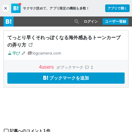
サクサク読めて、
アプリ限定の機能も多数！
アプリで開く
c
l
o
ログイン
ユーザー登録
s
e
てっとり早くそれっぽくなる海外感あるトーンカーブ
の弄り方
学び
logcamera.com
4
users
1
がブックマーク
ブックマークを追加
1
記事へのコメント
件