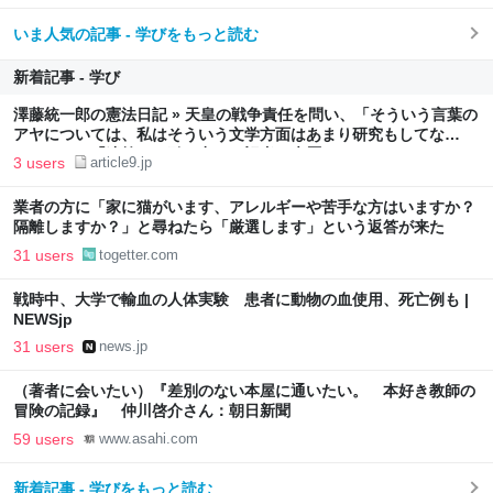
いま人気の記事 - 学びをもっと読む
新着記事 - 学び
澤藤統一郎の憲法日記 » 天皇の戦争責任を問い、「そういう言葉の
アヤについては、私はそういう文学方面はあまり研究もしてな
い…」との「迷答」を引き出した記者の来歴
3 users
article9.jp
業者の方に「家に猫がいます、アレルギーや苦手な方はいますか？
隔離しますか？」と尋ねたら「厳選します」という返答が来た
31 users
togetter.com
戦時中、大学で輸血の人体実験 患者に動物の血使用、死亡例も |
NEWSjp
31 users
news.jp
（著者に会いたい）『差別のない本屋に通いたい。 本好き教師の
冒険の記録』 仲川啓介さん：朝日新聞
59 users
www.asahi.com
新着記事 - 学びをもっと読む