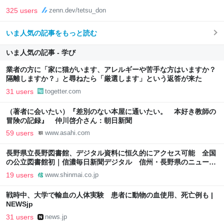
325 users
zenn.dev/tetsu_don
いま人気の記事をもっと読む
いま人気の記事 - 学び
業者の方に「家に猫がいます、アレルギーや苦手な方はいますか？
隔離しますか？」と尋ねたら「厳選します」という返答が来た
31 users
togetter.com
（著者に会いたい）『差別のない本屋に通いたい。 本好き教師の
冒険の記録』 仲川啓介さん：朝日新聞
59 users
www.asahi.com
長野県立長野図書館、デジタル資料に恒久的にアクセス可能 全国
の公立図書館初｜信濃毎日新聞デジタル 信州・長野県のニュース
サイト
19 users
www.shinmai.co.jp
戦時中、大学で輸血の人体実験 患者に動物の血使用、死亡例も |
NEWSjp
31 users
news.jp