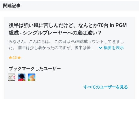
関連記事
後半は強い風に苦しんだけど、なんとか70台 in PGM
総成 - シングルプレーヤーへの道は遠い？
みなさん、こんにちは。 この日はPGM総成ラウンドしてきまし
た。 前半は少し暑かったのですが、後半は曇...
概要を表示
42
y
y
e
e
ブックマークしたユーザー
ll
ll
o
o
w
w
すべてのユーザーを見る