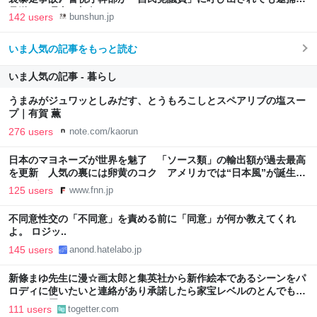
見送った理由 | 文春オンライン
142 users
bunshun.jp
いま人気の記事をもっと読む
いま人気の記事 - 暮らし
うまみがジュワッとしみだす、とうもろこしとスペアリブの塩スー
プ｜有賀 薫
276 users
note.com/kaorun
日本のマヨネーズが世界を魅了 「ソース類」の輸出額が過去最高
を更新 人気の裏には卵黄のコク アメリカでは“日本風”が誕生｜
FNNプライムオンライン
125 users
www.fnn.jp
不同意性交の「不同意」を責める前に「同意」が何か教えてくれ
よ。 ロジッ..
145 users
anond.hatelabo.jp
新條まゆ先生に漫☆画太郎と集英社から新作絵本であるシーンをパ
ロディに使いたいと連絡があり承諾したら家宝レベルのとんでもな
いものが届いた
111 users
togetter.com