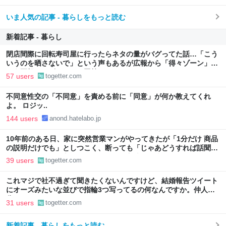
いま人気の記事 - 暮らしをもっと読む
新着記事 - 暮らし
閉店間際に回転寿司屋に行ったらネタの量がバグってた話…「こう
いうのを晒さないで」という声もあるが広報から「得々ゾーン」と
いう正規サービスだとの回答も
57 users
togetter.com
不同意性交の「不同意」を責める前に「同意」が何か教えてくれ
よ。 ロジッ..
144 users
anond.hatelabo.jp
10年前のある日、家に突然営業マンがやってきたが「1分だけ 商品
の説明だけでも」としつこく、断っても「じゃあどうすれば話聞い
てくれますか」と言われたので、ある方法で解決することに
39 users
togetter.com
これマジで社不過ぎて聞きたくないんですけど、結婚報告ツイート
にオーズみたいな並びで指輪3つ写ってるの何なんですか。仲人の
分？
31 users
togetter.com
新着記事 - 暮らしをもっと読む