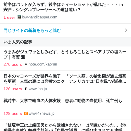
前半はパットが入らず、後半はティーショットが乱れた・・・ in
宍戸 - シングルプレーヤーへの道は遠い？
1 user
low-handicapper.com
同じサイトの新着をもっと読む
いま人気の記事
うまみがジュワッとしみだす、とうもろこしとスペアリブの塩スー
プ｜有賀 薫
276 users
note.com/kaorun
日本のマヨネーズが世界を魅了 「ソース類」の輸出額が過去最高
を更新 人気の裏には卵黄のコク アメリカでは“日本風”が誕生｜
FNNプライムオンライン
126 users
www.fnn.jp
戦時中、大学で輸血の人体実験 患者に動物の血使用、死亡例も
129 users
www.47news.jp
「飯塚幸三は上級国民だから逮捕されない」は間違いだった…《池
袋暴走事故》警視庁幹部が「自民党議員」に呼び出されても逮捕を