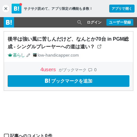
サクサク読めて、
アプリ限定の機能も多数！
アプリで開く
c
l
o
ログイン
ユーザー登録
s
e
後半は強い風に苦しんだけど、なんとか70台 in PGM総
成 - シングルプレーヤーへの道は遠い？
暮らし
low-handicapper.com
4
users
0
がブックマーク
ブックマークを追加
0
記事へのコメント
件