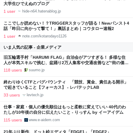
大学生ひでえぬのブログ
1 user
hide-n64.hatenablog.jp
ここでしか読めない！？TRIGGERスタッフが語る！Newパンスト4
話「昨日に向かって撃て！」裏話まとめ｜コウタロー速報2
1 user
note.com/kotarodayo1126
いま人気の記事 - 企業メディア
旧五輪選手村「HARUMI FLAG」自治会がアツすぎる！ 多様な住
人が本気スキルで挑む、盆踊り2万人集客や交通改善など“街の価値
向上”戦略 東京・中央区
118 users
suumo.jp
終わりゆくCTFとバグバウンティ 「競技、賞金、責任ある開示」
で起きていること【フォーカス】 - レバテックLAB
33 users
levtech.jp
仕事・家庭・個人の優先順位はもっと柔軟に変えていい 40代のわ
たしが10年後の自分に伝えたいこと - りっすん by イーアイデム
115 users
www.e-aidem.com
21年ぶり新作、ドット絵エディタ「EDGE1」「EDGE2」