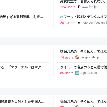
男女同室で「着替えられない」
「標準化されていない」 令和
224 users
www.fnn.jp
「過酷すぎる週刊連載」を振り
オフセット印刷とデジタルオフ
ストイックな舞台裏 | 日刊
と。｜デザインのひきだし 津
201 users
note.com/design_h
揖保乃糸の「そうめん」ではな
74 users
dailyportalz.jp
ぎる…「マクドナルドはマクド
タイミーで名店のうどん屋で働
で一皿洗えねーと金払わねーぞ
85 users
togetter.com
で囁かれた話
国籍取得を目的とした中国人ら
揖保乃糸の「そうめん」ではな