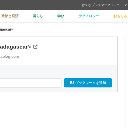
はてなブックマークって？
ア
政治と経済
暮らし
学び
テクノロジー
おもしろ
ascar≈
agascar≈
ablog.com
ブックマークを追加