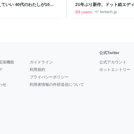
いい 40代のわたしが10年
21年ぶり新作、ドット絵エディタ
イデム
ついて作者に聞く【フォーカス】
89 users
levtech.jp
公式Twitter
拡張機能
ガイドライン
公式アカウント
グ
利用規約
ホットエントリー
プライバシーポリシー
わせ
利用者情報の外部送信について