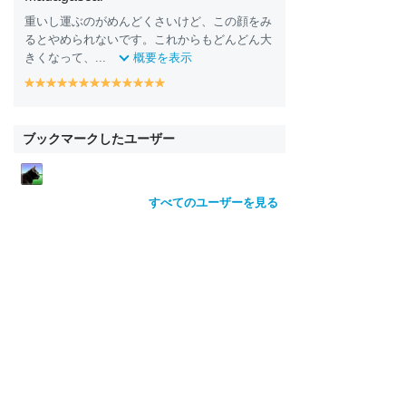
重いし運ぶのがめんどくさいけど、この顔をみ
るとやめられないです。これからもどんどん大
きくなって、...
概要を表示
y
y
y
y
y
y
y
y
y
y
y
y
y
e
e
e
e
e
e
e
e
e
e
e
e
e
ll
ll
ll
ll
ll
ll
ll
ll
ll
ll
ll
ll
ll
o
o
o
o
o
o
o
o
o
o
o
o
o
ブックマークしたユーザー
w
w
w
w
w
w
w
w
w
w
w
w
w
すべてのユーザーを見る