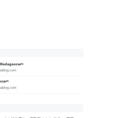
adagascar≈
nablog.com
car≈
nablog.com