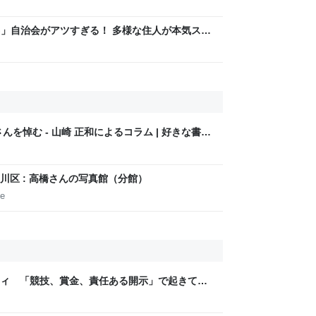
LAG」自治会がアツすぎる！ 多様な住人が本気スキ
交通改善など“街の価値向上”戦略 東京・中央区
を悼む - 山崎 正和によるコラム | 好きな書評
EWS
区 : 高橋さんの写真館（分館）
pe
ティ 「競技、賞金、責任ある開示」で起きてい
ックLAB