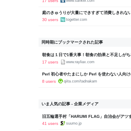
17 users
www.sankei.com
庭のきゅうりが大量にできすぎて消費しきれな
「きゅうりレシピ」をたくさん集めることにし
30 users
togetter.com
同時期にブックマークされた記事
朝食は１日で1番大事！朝食の効果と不足しがちな
ギーの息子と過ごす幸せな日々
17 users
www.rayliax.com
Perl 初心者やたまにしか Perl を使わない人向けのツ
8 users
qiita.com/tadnakam
いま人気の記事 - 企業メディア
旧五輪選手村「HARUMI FLAG」自治会がア
ルで挑む、盆踊り2万人集客や交通改善など“街
41 users
suumo.jp
区