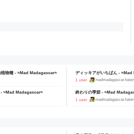
- ≈Mad Madagascar≈
ディッキアがいちばん - ≈Mad M
1 user
madmadagascar.hate
≈Mad Madagascar≈
終わりの季節 - ≈Mad Madagas
1 user
madmadagascar.hate