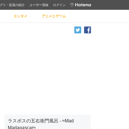
プリ・拡張の紹介
ユーザー登録
ログイン
エンタメ
アニメとゲーム
ラスボスの五右衛門風呂 - ≈Mad
Madagascar≈