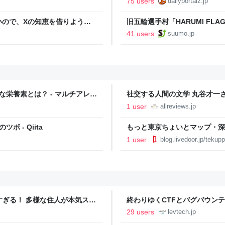
75 users
dailyportalz.jp
いので、Xの知恵を借りようと
旧五輪選手村「HARUMI F
た
ルで挑む、盆踊り2万人集客や
41 users
suumo.jp
栄養素とは？ - マルチアレル
社交する人間の文学 丸谷才一さん
家、読ませる書評。ALL REVI
1 user
allreviews.jp
ボ - Qiita
もっと東京ちょいとマップ・深川
1 user
blog.livedoor.jp/tekup
ツすぎる！ 多様な住人が本気スキ
終わりゆくCTFとバグバウン
の価値向上”戦略 東京・中央
ること【フォーカス】 - レバテ
29 users
levtech.jp