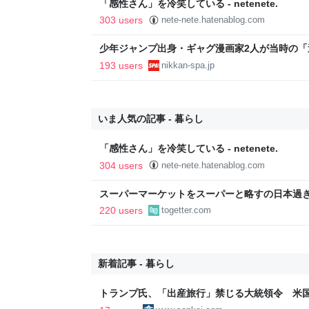
「感性さん」を冷笑している - netenete.
303 users
nete-nete.hatenablog.com
少年ジャンプ出身・ギャグ漫画家2人が当時の
返る。「ヘルニアで入院しても原稿は落とさない」
193 users
nikkan-spa.jp
SPA!
いま人気の記事 - 暮らし
「感性さん」を冷笑している - netenete.
304 users
nete-nete.hatenablog.com
スーパーマーケットをスーパーと略すの日本過
であるべき」「海外でもある」など
220 users
togetter.com
新着記事 - 暮らし
トランプ氏、「出産旅行」禁じる大統領令 米
の渡米を問題視