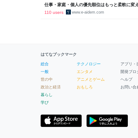
仕事・家庭・個人の優先順位はもっと柔軟に変えて
後の自分に伝えたいこと - りっすん by イーア
110 users
www.e-aidem.com
はてなブックマーク
総合
テクノロジー
アプリ・
一般
エンタメ
開発ブロ
世の中
アニメとゲーム
ヘルプ
政治と経済
おもしろ
お問い合
暮らし
学び