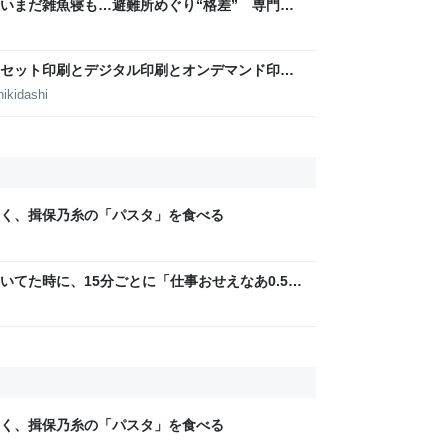
いまだ雑魚寝も…避難所めぐり“格差” 専門家
8年熊本地震｜FNNプライムオンライン
セット印刷とデジタル印刷とオンデマンド印刷
田淳子
ikidashi
く、揖保乃糸の「パスタ」を食べる
いてた時に、15分ごとに「仕事おせえなあ0.5秒
w」「存在がうぜえんだよ早く消えろ」と耳元
く、揖保乃糸の「パスタ」を食べる