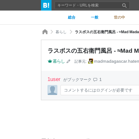
総合
一般
世の中
暮らし
ラスボスの五右衛門風呂 - ≈Mad Madag
ラスボスの五右衛門風呂 - ≈Mad Mad
暮らし
madmadagascar.haten
記事元:
1
user
1
がブックマーク
コメントするにはログインが必要です