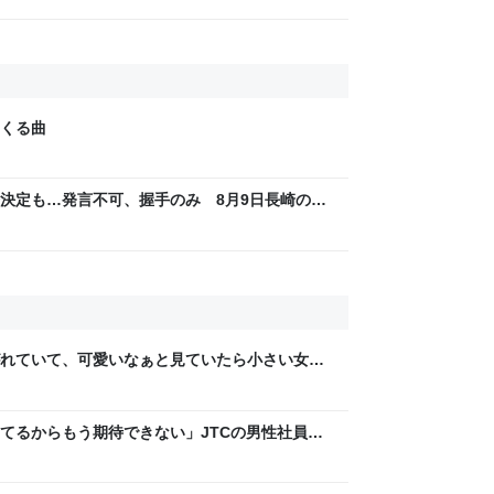
くる曲
決定も…発言不可、握手のみ 8月9日長崎の被
Sjp
れていて、可愛いなぁと見ていたら小さい女の
供が「可愛い！欲しい！」と言うと「連れて帰
て行った
てるからもう期待できない」JTCの男性社員が
稼いでるので、それなら辞める」と言ったら、転