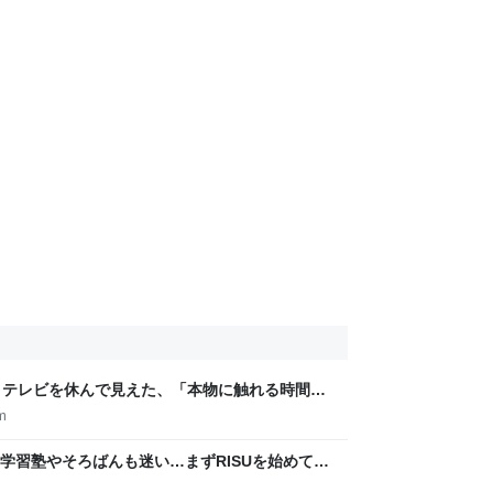
】テレビを休んで見えた、「本物に触れる時間」
る子育て。
m
学習塾やそろばんも迷い…まずRISUを始めてみ
子育て。