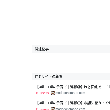
関連記事
同じサイトの新着
【3歳・1歳の子育て｜連載③】旅と図鑑で、「
ズニーシー - 健やかに現代を生きる子育て。
10 users
madodonomado.com
【3歳・1歳の子育て｜連載①】非認知能力って何
育て。
13 users
madodonomado.com