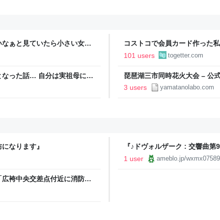
いなぁと見ていたら小さい女の
コストコで会員カード作った私
欲しい！」と言うと「連れて帰
ィブカードしか作りませんけど
101 users
togetter.com
が、本当にお得なの？
なった話… 自分は実祖母に
琵琶湖三市同時花火大会 – 公
っかり働け」と言われていたの
3 users
yamatanolabo.com
っていた
防になります』
『♪ドヴォルザーク : 交響曲第
1 user
ameblo.jp/wxmx07589
「広袴中央交差点付近に消防車