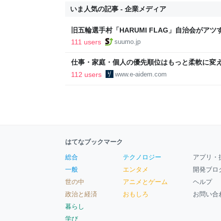
いま人気の記事 - 企業メディア
旧五輪選手村「HARUMI FLAG」自治会がア
ルで挑む、盆踊り2万人集客や交通改善など“街
111 users
suumo.jp
区
仕事・家庭・個人の優先順位はもっと柔軟に変えて
後の自分に伝えたいこと - りっすん by イーア
112 users
www.e-aidem.com
はてなブックマーク
総合
テクノロジー
アプリ・
一般
エンタメ
開発ブロ
世の中
アニメとゲーム
ヘルプ
政治と経済
おもしろ
お問い合
暮らし
学び