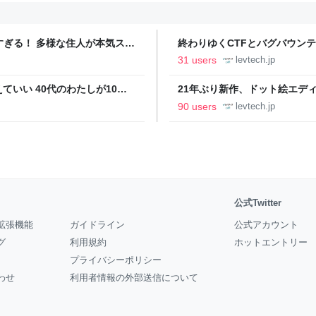
ツすぎる！ 多様な住人が本気スキ
終わりゆくCTFとバグバウン
の価値向上”戦略 東京・中央
ること【フォーカス】 - レバテ
31 users
levtech.jp
いい 40代のわたしが10年
21年ぶり新作、ドット絵エディタ
イデム
ついて作者に聞く【フォーカス】
90 users
levtech.jp
公式Twitter
拡張機能
ガイドライン
公式アカウント
グ
利用規約
ホットエントリー
プライバシーポリシー
わせ
利用者情報の外部送信について