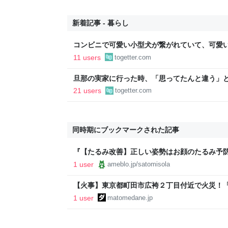
新着記事 - 暮らし
コンビニで可愛い小型犬が繋がれていて、可愛
子連れの母親がやってきて、子供が「可愛い！
11 users
togetter.com
ろうか？」と言って犬に近づいて行った
旦那の実家に行った時、「思ってたんと違う」と
「嫁いだらお客様じゃないから。恥じぬようし
21 users
togetter.com
で、嫁ぎ先で嫌われたら終わりと思い、張り切
同時期にブックマークされた記事
『【たるみ改善】正しい姿勢はお顔のたるみ予
1 user
ameblo.jp/satomisola
【火事】東京都町田市広袴２丁目付近で火災！
集結」現地の画像まとめ : まとめダネ！
1 user
matomedane.jp