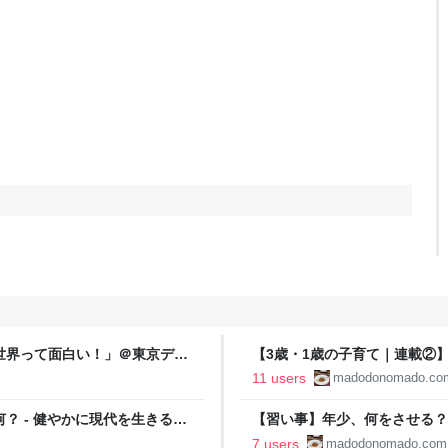
世界って面白い！」＠東京ディ
【3歳・1歳の子育て｜連載②
のこと - 健やかに現代を生き
11 users
madodonomado.co
？ - 健やかに現代を生きる子
【習い事】年少、何をさせる？
た話 - 健やかに現代を生きる
7 users
madodonomado.com