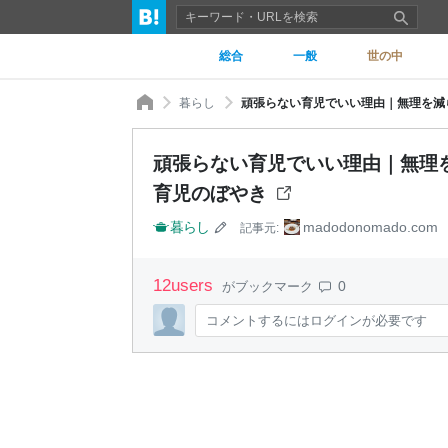
総合
一般
世の中
暮らし
頑張らない育児でいい理由｜無理を減ら
頑張らない育児でいい理由｜無理を
育児のぼやき
暮らし
madodonomado.com
記事元:
12
users
0
がブックマーク
コメントするにはログインが必要です