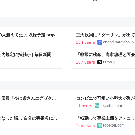
人超えてたよ 収録予定 http..
三大歌詞に「ダーリン」が出て
134 users
anond.hatelabo.jp
規定に抵触か | 毎日新聞
「非常に残念」高市総理と面会
爆体験者「何のために」 | NEW
187 users
news.jp
」店員「今は皆さんエグゼクテ
コンビニで可愛い小型犬が繋が
のカード勧誘はやたら圧が強い
子連れの母親がやってきて、子
11 users
togetter.com
ろうか？」と言って犬に近づい
なった話… 自分は実祖母に
「転勤って専業主婦をアテにし
っかり働け」と言われていたの
転勤を命じられるも「妻は3倍
135 users
togetter.com
っていた
勤がなくなった