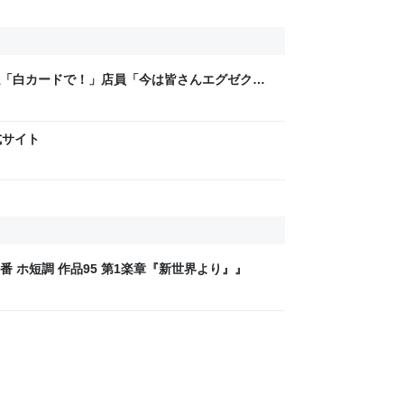
「白カードで！」店員「今は皆さんエグゼクテ
？」→コストコのカード勧誘はやたら圧が強い
式サイト
9番 ホ短調 作品95 第1楽章『新世界より』』