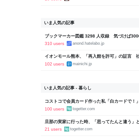
いま人気の記事
ブックマーカー図鑑 3298 人収録 気づけば3000
310 users
anond.hatelabo.jp
イオンモール熊本、「再入館を許可」の証言 社内
102 users
mainichi.jp
いま人気の記事 - 暮らし
コストコで会員カード作った私「白カードで！
ィブカードしか作りませんけど？」→コストコ
100 users
togetter.com
が、本当にお得なの？
旦那の実家に行った時、「思ってたんと違う」と
「嫁いだらお客様じゃないから。恥じぬようし
21 users
togetter.com
で、嫁ぎ先で嫌われたら終わりと思い、張り切