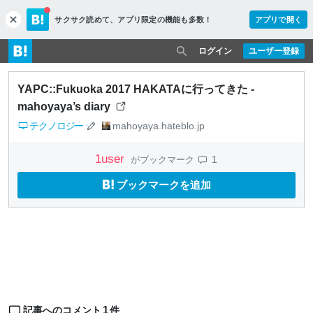
サクサク読めて、
アプリ限定の機能も多数！
アプリで開く
c
l
o
ログイン
ユーザー登録
s
e
YAPC::Fukuoka 2017 HAKATAに行ってきた -
mahoyaya’s diary
テクノロジー
mahoyaya.hateblo.jp
1
user
1
がブックマーク
ブックマークを追加
1
記事へのコメント
件