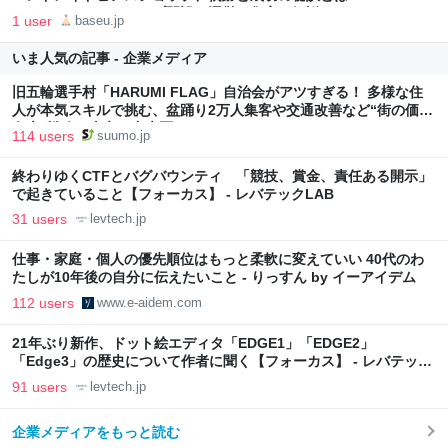
ベイスのネットショップ開設・運営・集客を解説するWebメディア
1 user
baseu.jp
いま人気の記事 - 企業メディア
旧五輪選手村「HARUMI FLAG」自治会がアツすぎる！ 多様な住
人が本気スキルで挑む、盆踊り2万人集客や交通改善など“街の価値
向上”戦略 東京・中央区
114 users
suumo.jp
終わりゆくCTFとバグバウンティ 「競技、賞金、責任ある開示」
で起きていること【フォーカス】 - レバテックLAB
31 users
levtech.jp
仕事・家庭・個人の優先順位はもっと柔軟に変えていい 40代のわ
たしが10年後の自分に伝えたいこと - りっすん by イーアイデム
112 users
www.e-aidem.com
21年ぶり新作、ドット絵エディタ「EDGE1」「EDGE2」
「Edge3」の歴史について作者に聞く【フォーカス】 - レバテック
LAB
91 users
levtech.jp
企業メディアをもっと読む