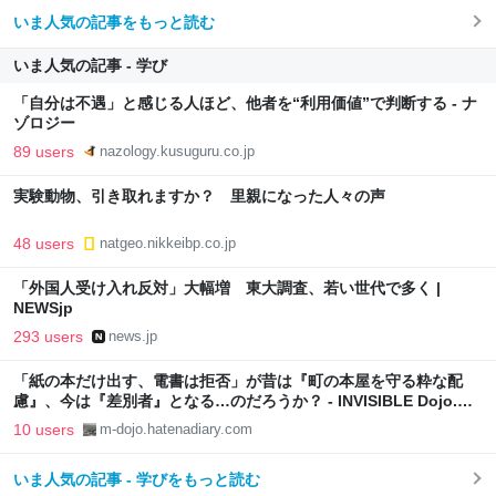
いま人気の記事をもっと読む
いま人気の記事 - 学び
「自分は不遇」と感じる人ほど、他者を“利用価値”で判断する - ナ
ゾロジー
89 users
nazology.kusuguru.co.jp
実験動物、引き取れますか？ 里親になった人々の声
48 users
natgeo.nikkeibp.co.jp
「外国人受け入れ反対」大幅増 東大調査、若い世代で多く |
NEWSjp
293 users
news.jp
「紙の本だけ出す、電書は拒否」が昔は『町の本屋を守る粋な配
慮』、今は『差別者』となる…のだろうか？ - INVISIBLE Dojo.
ーQUIET & COLORFUL PLACE-
10 users
m-dojo.hatenadiary.com
いま人気の記事 - 学びをもっと読む