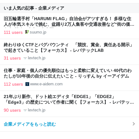
いま人気の記事 - 企業メディア
旧五輪選手村「HARUMI FLAG」自治会がアツすぎる！ 多様な住
人が本気スキルで挑む、盆踊り2万人集客や交通改善など“街の価値
向上”戦略 東京・中央区
111 users
suumo.jp
終わりゆくCTFとバグバウンティ 「競技、賞金、責任ある開示」
で起きていること【フォーカス】 - レバテックLAB
31 users
levtech.jp
仕事・家庭・個人の優先順位はもっと柔軟に変えていい 40代のわ
たしが10年後の自分に伝えたいこと - りっすん by イーアイデム
112 users
www.e-aidem.com
21年ぶり新作、ドット絵エディタ「EDGE1」「EDGE2」
「Edge3」の歴史について作者に聞く【フォーカス】 - レバテック
LAB
90 users
levtech.jp
企業メディアをもっと読む