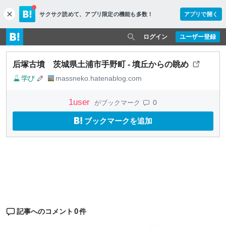
サクサク読めて、
アプリ限定の機能も多数！
アプリで開く
c
l
o
ログイン
ユーザー登録
s
e
后塚古墳 茨城県土浦市手野町 - 墳丘からの眺め
学び
massneko.hatenablog.com
1
user
0
がブックマーク
ブックマークを追加
0
記事へのコメント
件