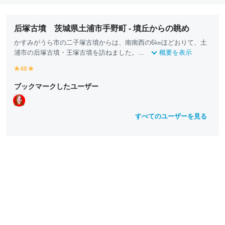
后塚古墳 茨城県土浦市手野町 - 墳丘からの眺め
かすみがうら市の二子塚古墳からは、南南西の6㎞ほどおりて、土
浦市の后塚古墳・王塚古墳を訪ねました。...
概要を表示
49
y
y
e
e
ブックマークしたユーザー
ll
ll
o
o
w
w
すべてのユーザーを見る