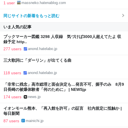
1 user
massneko.hatenablog.com
同じサイトの新着をもっと読む
いま人気の記事
ブックマーカー図鑑 3298 人収録 気づけば3000人超えてたよ 収
録予定 http..
277 users
anond.hatelabo.jp
三大歌詞に「ダーリン」が出てくる曲
118 users
anond.hatelabo.jp
「非常に残念」高市総理と面会決定も…発言不可、握手のみ 8月9
日長崎の被爆体験者「何のために」 | NEWSjp
174 users
news.jp
イオンモール熊本、「再入館を許可」の証言 社内規定に抵触か |
毎日新聞
87 users
mainichi.jp