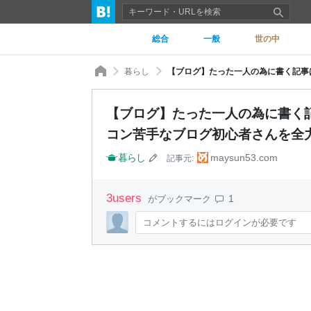
総合
一般
世の中
暮らし
【ブログ】たった一人の為に書く記
コン苦手なブログ初心者さんを全
暮らし
maysun53.com
記事元:
3
users
1
がブックマーク
コメントするにはログインが必要です