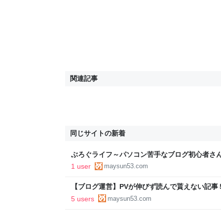
関連記事
同じサイトの新着
ぶろぐライフ～パソコン苦手なブログ初心者さ
1 user
maysun53.com
【ブログ運営】PVが伸びず読んで貰えない記事５
ソコン苦手なブログ初心者さんを全力でサポー
5 users
maysun53.com