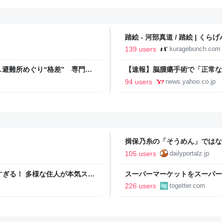
踏絵 - 河部真道 / 踏絵 | くら
139 users
kuragebunch.com
避難所めぐり“格差” 専門家
【速報】脳腫瘍手術で「正常な
NNプライムオンライン
に 「腫瘍でない」結果出ても
94 users
news.yahoo.co.jp
者が手足も動かず 京大病院（MB
揖保乃糸の「そうめん」ではな
105 users
dailyportalz.jp
ツすぎる！ 多様な住人が本気スキ
スーパーマーケットをスーパー
の価値向上”戦略 東京・中央
であるべき」「海外でもある」
226 users
togetter.com