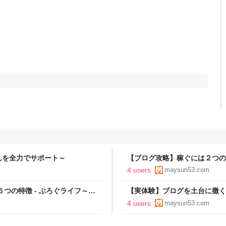
んを全力でサポート～
【ブログ攻略】稼ぐには２つの
ソコン苦手なブログ初心者さん
4 users
maysun53.com
つの特徴 - ぶろぐライフ～パ
【実体験】ブログを土台に撒く
ト～
苦手なブログ初心者さんを全力
4 users
maysun53.com