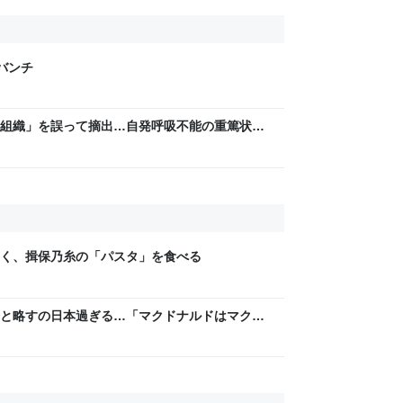
げバンチ
組織」を誤って摘出…自発呼吸不能の重篤状態
“勘違い”で摘出継続 通常の生活送っていた患
Sニュース） - Yahoo!ニュース
く、揖保乃糸の「パスタ」を食べる
と略すの日本過ぎる…「マクドナルドはマクド
など