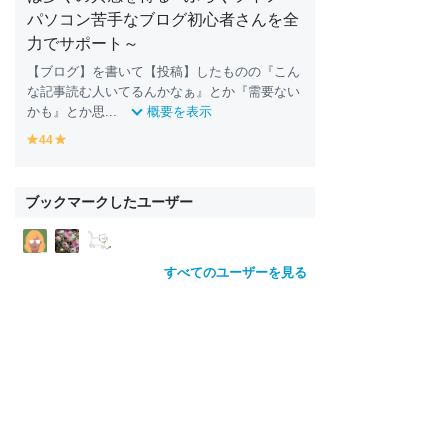
パソコン苦手なブログ初心者さんを全
力でサポート～
【ブログ】を書いて【投稿】したものの『こん
な記事読む人いてるんかなぁ』とか『需要ない
かも』とか思...
概要を表示
44
y
y
e
e
ll
ll
o
o
ブックマークしたユーザー
w
w
すべてのユーザーを見る