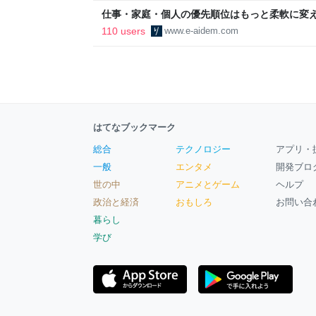
仕事・家庭・個人の優先順位はもっと柔軟に変えて
後の自分に伝えたいこと - りっすん by イーア
110 users
www.e-aidem.com
はてなブックマーク
総合
テクノロジー
アプリ・
一般
エンタメ
開発ブロ
世の中
アニメとゲーム
ヘルプ
政治と経済
おもしろ
お問い合
暮らし
学び