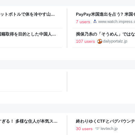
ペットボトルで体を冷やす山善
PayPay米国進出を占う? 
っち・ざ・ろーど！その14】
Attention】
7 users
www.watch.impress.c
国籍取得を目的とした中国人ら
揖保乃糸の「そうめん」ではな
107 users
dailyportalz.jp
ツすぎる！ 多様な住人が本気スキ
終わりゆくCTFとバグバウン
の価値向上”戦略 東京・中央
ること【フォーカス】 - レバテ
30 users
levtech.jp