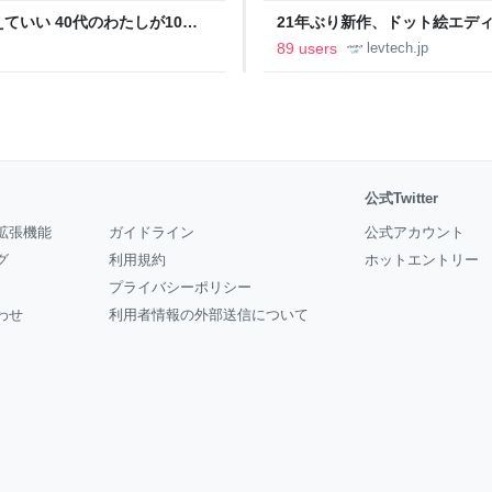
いい 40代のわたしが10年
21年ぶり新作、ドット絵エディタ
イデム
ついて作者に聞く【フォーカス】
89 users
levtech.jp
公式Twitter
拡張機能
ガイドライン
公式アカウント
グ
利用規約
ホットエントリー
プライバシーポリシー
わせ
利用者情報の外部送信について