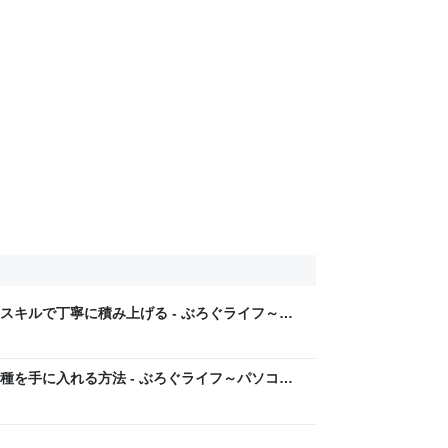
スキルで丁寧に積み上げる - ぶろぐライフ～パ
を全力でサポート～
種を手に入れる方法 - ぶろぐライフ～パソコン
でサポート～