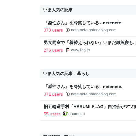
いま人気の記事
「感性さん」を冷笑している - netenete.
373 users
nete-nete.hatenablog.com
男女同室で「着替えられない」いまだ雑魚寝も…
「標準化されていない」 令和8年熊本地震｜F
276 users
www.fnn.jp
いま人気の記事 - 暮らし
「感性さん」を冷笑している - netenete.
371 users
nete-nete.hatenablog.com
旧五輪選手村「HARUMI FLAG」自治会がア
ルで挑む、盆踊り2万人集客や交通改善など“街
55 users
suumo.jp
区