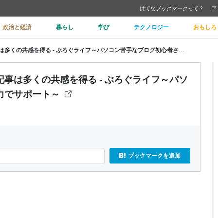
はてなブックマークって？
ア
政治と経済
暮らし
学び
テクノロジー
おもしろ
【ブログ】たった一人の為に書く記事は多くの共感を得る - ぶろぐライフ～パソコン苦手なブログ初心者さんを全力でサポート～
事は多くの共感を得る - ぶろぐライフ～パソ
力でサポート～
ブックマークを追加