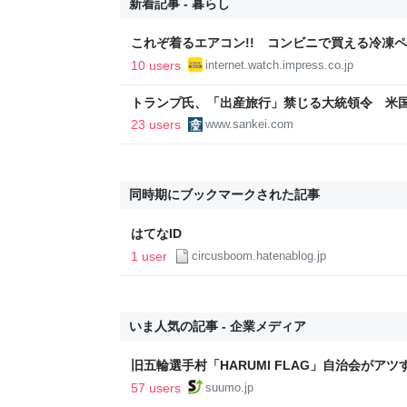
新着記事 - 暮らし
これぞ着るエアコン!! コンビニで買える冷凍
の水冷ベストがロードバイクにちょうどいい【ぼ
10 users
internet.watch.impress.co.jp
【空いた時間でなにしてる？】
トランプ氏、「出産旅行」禁じる大統領令 米
の渡米を問題視
23 users
www.sankei.com
同時期にブックマークされた記事
はてなID
1 user
circusboom.hatenablog.jp
いま人気の記事 - 企業メディア
旧五輪選手村「HARUMI FLAG」自治会がア
ルで挑む、盆踊り2万人集客や交通改善など“街
57 users
suumo.jp
区