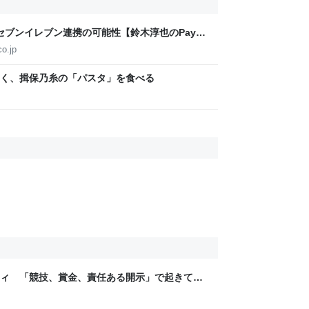
米国セブンイレブン連携の可能性【鈴木淳也のPay
o.jp
く、揖保乃糸の「パスタ」を食べる
ティ 「競技、賞金、責任ある開示」で起きてい
ックLAB