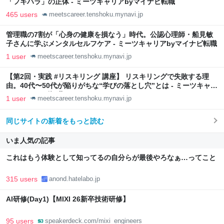
「フキハラ」の正体 - ミーツキャリアbyマイナビ転職
465 users
meetscareer.tenshoku.mynavi.jp
管理職の7割が「心身の健康を損なう」時代。公認心理師・船見敏
子さんに学ぶメンタルセルフケア - ミーツキャリアbyマイナビ転職
1 user
meetscareer.tenshoku.mynavi.jp
【第2回・実践 #リスキリング 講座】 リスキリングで失敗する理
由。40代〜50代が陥りがちな“学びの落とし穴”とは - ミーツキャリ
アbyマイナビ転職
1 user
meetscareer.tenshoku.mynavi.jp
同じサイトの新着をもっと読む
いま人気の記事
これはもう体験として知ってるの自分らが最後やろなぁ…ってこと
315 users
anond.hatelabo.jp
AI研修(Day1)【MIXI 26新卒技術研修】
95 users
speakerdeck.com/mixi_engineers