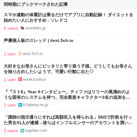
同時期にブックマークされた記事
スマホ連動の体重計は乗るだけでアプリに自動記録！ ダイエットを
始めたい人におすすめ - ソレドコ
6 users
soredoko.jp
声優個人板のスレッド | itest.5ch.io
1 user
itest.5ch.io
大好きなお母さんにピッタリと寄り添う子猫。どうしてもお母さん
を独り占めしたいようで、可愛い行動に出た♡
1 user
eureka.tokyo
『『スト6』Year 4インタビュー。ティファはリリーの風溜めのよ
うな固有のシステムを持つ。完全新規キャラクター3名の追加を決
めたのはユーザー年齢層の変化が理由のひとつ | ゲーム・エンタメ
1 user
b.hatena.ne.jp
最新情報のファミ通.com』へのコメント
「講師の指示通りにすれば高額収入を得られる」SNSで詐欺を行っ
た男女41人が逮捕→彼らはインフルエンサーのアカウントを買い取
って、なりすましていた
2 users
togetter.com