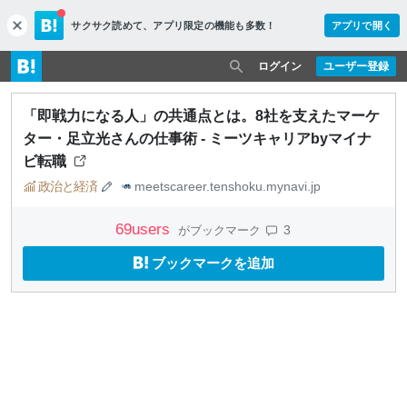
サクサク読めて、
アプリ限定の機能も多数！
アプリで開く
c
l
o
ログイン
ユーザー登録
s
e
「即戦力になる人」の共通点とは。8社を支えたマーケ
ター・足立光さんの仕事術 - ミーツキャリアbyマイナ
ビ転職
政治と経済
meetscareer.tenshoku.mynavi.jp
69
users
3
がブックマーク
ブックマークを追加