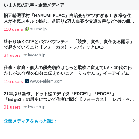
いま人気の記事 - 企業メディア
旧五輪選手村「HARUMI FLAG」自治会がアツすぎる！ 多様な住
人が本気スキルで挑む、盆踊り2万人集客や交通改善など“街の価値
向上”戦略 東京・中央区
118 users
suumo.jp
終わりゆくCTFとバグバウンティ 「競技、賞金、責任ある開示」
で起きていること【フォーカス】 - レバテックLAB
34 users
levtech.jp
仕事・家庭・個人の優先順位はもっと柔軟に変えていい 40代のわ
たしが10年後の自分に伝えたいこと - りっすん by イーアイデム
116 users
www.e-aidem.com
21年ぶり新作、ドット絵エディタ「EDGE1」「EDGE2」
「Edge3」の歴史について作者に聞く【フォーカス】 - レバテック
LAB
91 users
levtech.jp
企業メディアをもっと読む