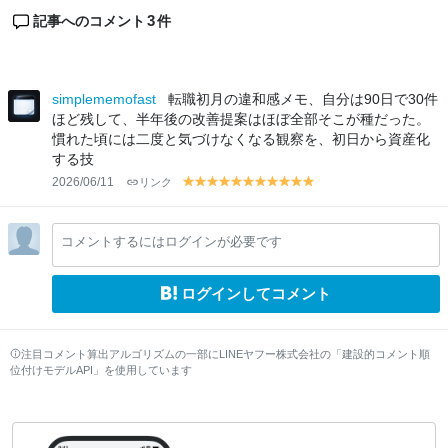
3
記事へのコメント
件
simplememofast
転職初月の違和感メモ、自分は90日で30件
ほど残して、半年後の改善提案はほぼ全部そこが種だった。
慣れた頃には二度と気づけなくなる観察を、初日から資産化
する技
2026/06/11
リンク
y
y
y
y
y
y
y
y
y
y
y
el
el
el
el
el
el
el
el
el
el
el
lo
lo
lo
lo
lo
lo
lo
lo
lo
lo
lo
コメントするにはログインが必要です
w
w
w
w
w
w
w
w
w
w
w
ログインしてコメント
注目コメント算出アルゴリズムの一部にLINEヤフー株式会社の「建設的コメント順
位付けモデルAPI」を使用しています