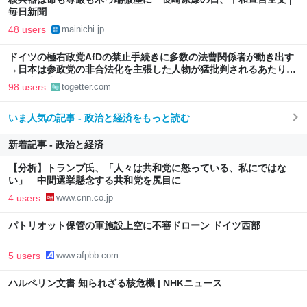
毎日新聞
48 users
mainichi.jp
ドイツの極右政党AfDの禁止手続きに多数の法曹関係者が動き出す
→日本は参政党の非合法化を主張した人物が猛批判されるあたりま
だ自由が生きているのかもしれない
98 users
togetter.com
いま人気の記事 - 政治と経済をもっと読む
新着記事 - 政治と経済
【分析】トランプ氏、「人々は共和党に怒っている、私にではな
い」 中間選挙懸念する共和党を尻目に
4 users
www.cnn.co.jp
パトリオット保管の軍施設上空に不審ドローン ドイツ西部
5 users
www.afpbb.com
ハルペリン文書 知られざる核危機 | NHKニュース