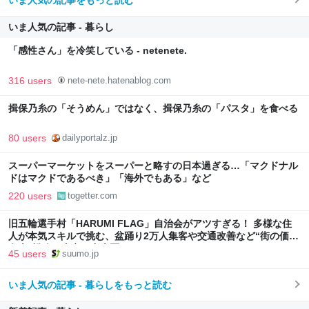
いま人気の記事 - 暮らし
「感性さん」を冷笑している - netenete.
316 users
nete-nete.hatenablog.com
揖保乃糸の「そうめん」ではなく、揖保乃糸の「パスタ」を食べる
80 users
dailyportalz.jp
スーパーマーケットをスーパーと略すの日本過ぎる…「マクドナル
ドはマクドであるべき」「海外でもある」など
220 users
togetter.com
旧五輪選手村「HARUMI FLAG」自治会がアツすぎる！ 多様な住
人が本気スキルで挑む、盆踊り2万人集客や交通改善など“街の価値
向上”戦略 東京・中央区
45 users
suumo.jp
いま人気の記事 - 暮らしをもっと読む