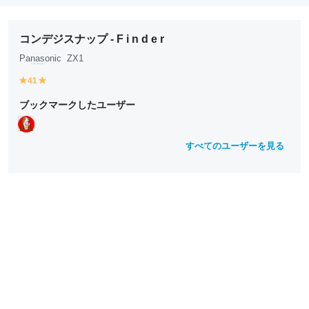
コンデジスナップ - F i n d e r
Pa
nas
onic ZX1
41
y
y
e
e
ブックマークしたユーザー
ll
ll
o
o
w
w
すべてのユーザーを見る