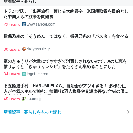
新着記事 - 暮らし
トランプ氏、「出産旅行」禁じる大統領令 米国籍取得を目的とし
た中国人らの渡米を問題視
22 users
www.sankei.com
揖保乃糸の「そうめん」ではなく、揖保乃糸の「パスタ」を食べる
80 users
dailyportalz.jp
庭のきゅうりが大量にできすぎて消費しきれないので、Xの知恵を
借りようと「きゅうりレシピ」をたくさん集めることにした
34 users
togetter.com
旧五輪選手村「HARUMI FLAG」自治会がアツすぎる！ 多様な住
人が本気スキルで挑む、盆踊り2万人集客や交通改善など“街の価値
向上”戦略 東京・中央区
45 users
suumo.jp
新着記事 - 暮らしをもっと読む