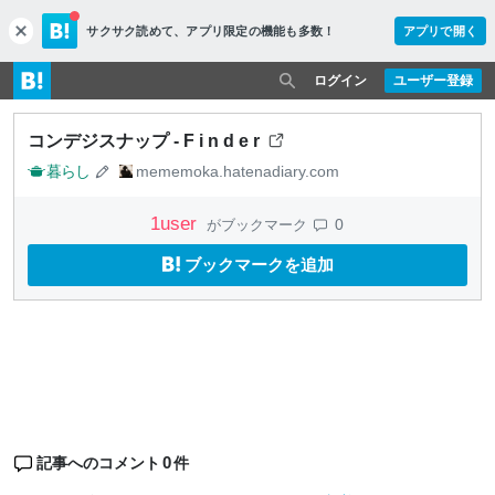
サクサク読めて、
アプリ限定の機能も多数！
アプリで開く
c
l
o
ログイン
ユーザー登録
s
e
コンデジスナップ - F i n d e r
暮らし
mememoka.hatenadiary.com
1
user
0
がブックマーク
ブックマークを追加
0
記事へのコメント
件