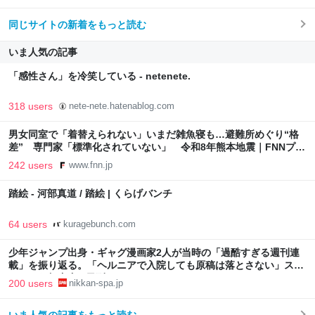
同じサイトの新着をもっと読む
いま人気の記事
「感性さん」を冷笑している - netenete.
318 users
nete-nete.hatenablog.com
男女同室で「着替えられない」いまだ雑魚寝も…避難所めぐり“格
差” 専門家「標準化されていない」 令和8年熊本地震｜FNNプラ
イムオンライン
242 users
www.fnn.jp
踏絵 - 河部真道 / 踏絵 | くらげバンチ
64 users
kuragebunch.com
少年ジャンプ出身・ギャグ漫画家2人が当時の「過酷すぎる週刊連
載」を振り返る。「ヘルニアで入院しても原稿は落とさない」スト
イックな舞台裏 | 日刊SPA!
200 users
nikkan-spa.jp
いま人気の記事をもっと読む