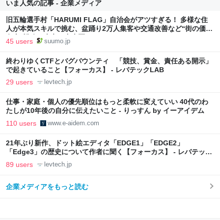
いま人気の記事 - 企業メディア
旧五輪選手村「HARUMI FLAG」自治会がアツすぎる！ 多様な住
人が本気スキルで挑む、盆踊り2万人集客や交通改善など“街の価値
向上”戦略 東京・中央区
45 users
suumo.jp
終わりゆくCTFとバグバウンティ 「競技、賞金、責任ある開示」
で起きていること【フォーカス】 - レバテックLAB
29 users
levtech.jp
仕事・家庭・個人の優先順位はもっと柔軟に変えていい 40代のわ
たしが10年後の自分に伝えたいこと - りっすん by イーアイデム
110 users
www.e-aidem.com
21年ぶり新作、ドット絵エディタ「EDGE1」「EDGE2」
「Edge3」の歴史について作者に聞く【フォーカス】 - レバテック
LAB
89 users
levtech.jp
企業メディアをもっと読む