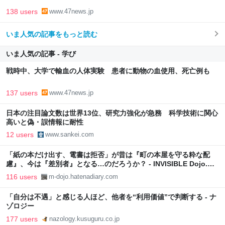
138 users
www.47news.jp
いま人気の記事をもっと読む
いま人気の記事 - 学び
戦時中、大学で輸血の人体実験 患者に動物の血使用、死亡例も
137 users
www.47news.jp
日本の注目論文数は世界13位、研究力強化が急務 科学技術に関心
高いと偽・誤情報に耐性
12 users
www.sankei.com
「紙の本だけ出す、電書は拒否」が昔は『町の本屋を守る粋な配
慮』、今は『差別者』となる…のだろうか？ - INVISIBLE Dojo.
ーQUIET & COLORFUL PLACE-
116 users
m-dojo.hatenadiary.com
「自分は不遇」と感じる人ほど、他者を“利用価値”で判断する - ナ
ゾロジー
177 users
nazology.kusuguru.co.jp