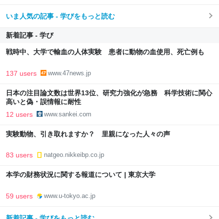
いま人気の記事 - 学びをもっと読む
新着記事 - 学び
戦時中、大学で輸血の人体実験 患者に動物の血使用、死亡例も
137 users
www.47news.jp
日本の注目論文数は世界13位、研究力強化が急務 科学技術に関心
高いと偽・誤情報に耐性
12 users
www.sankei.com
実験動物、引き取れますか？ 里親になった人々の声
83 users
natgeo.nikkeibp.co.jp
本学の財務状況に関する報道について | 東京大学
59 users
www.u-tokyo.ac.jp
新着記事 - 学びをもっと読む