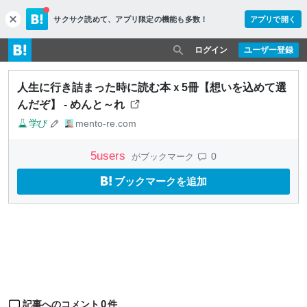
サクサク読めて、
アプリ限定の機能も多数！
アプリで開く
c
l
o
ログイン
ユーザー登録
s
e
人生に行き詰まった時に読む本ｘ5冊【想いを込めて選
んだぞ】 - めんと～れ
学び
mento-re.com
5
users
0
がブックマーク
ブックマークを追加
0
記事へのコメント
件