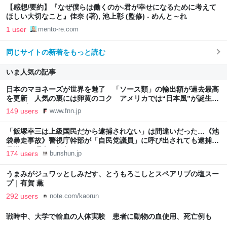
【感想/要約】『なぜ僕らは働くのか-君が幸せになるために考えて
ほしい大切なこと』佳奈 (著), 池上彰 (監修) - めんと～れ
1 user
mento-re.com
同じサイトの新着をもっと読む
いま人気の記事
日本のマヨネーズが世界を魅了 「ソース類」の輸出額が過去最高
を更新 人気の裏には卵黄のコク アメリカでは“日本風”が誕生｜
FNNプライムオンライン
149 users
www.fnn.jp
「飯塚幸三は上級国民だから逮捕されない」は間違いだった…《池
袋暴走事故》警視庁幹部が「自民党議員」に呼び出されても逮捕を
見送った理由 | 文春オンライン
174 users
bunshun.jp
うまみがジュワッとしみだす、とうもろこしとスペアリブの塩スー
プ｜有賀 薫
292 users
note.com/kaorun
戦時中、大学で輸血の人体実験 患者に動物の血使用、死亡例も