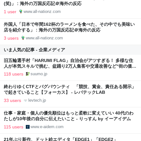
(笑)」 : 海外の万国反応記＠海外の反応
1 user
www.all-nationz.com
外国人「日本で年間162杯のラーメンを食べた、その中でも美味い
店を紹介する」 : 海外の万国反応記＠海外の反応
3 users
www.all-nationz.com
いま人気の記事 - 企業メディア
旧五輪選手村「HARUMI FLAG」自治会がアツすぎる！ 多様な住
人が本気スキルで挑む、盆踊り2万人集客や交通改善など“街の価値
向上”戦略 東京・中央区
118 users
suumo.jp
終わりゆくCTFとバグバウンティ 「競技、賞金、責任ある開示」
で起きていること【フォーカス】 - レバテックLAB
33 users
levtech.jp
仕事・家庭・個人の優先順位はもっと柔軟に変えていい 40代のわ
たしが10年後の自分に伝えたいこと - りっすん by イーアイデム
115 users
www.e-aidem.com
21年ぶり新作、ドット絵エディタ「EDGE1」「EDGE2」