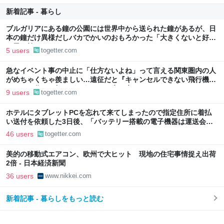
新着記事 - 暮らし
ブルガリアにある鐘の公園には世界中から送られた鐘があるが、日
本の鐘だけ異様だしバカでかいのおもろかった「大きくないと好き
な男を焼けないから、ね」
5 users
togetter.com
急なイベント事の中止に「仕方ないよね」って言える関東圏内の人
がめちゃくちゃ羨ましい…遠征だと『キャンセルできない飛行機代
とホテル代』の怒りがどうしても先に来る
9 users
togetter.com
ホテルにタブレットPCを忘れて来てしまったので指定住所に着払
い送付を依頼した3日後、「バッテリー搭載の電子機器は運送会社
が取扱わず、諦めて下さい」と返信がきた
46 users
togetter.com
美的の移動式エアコン、欧州で大ヒット 現地の住宅事情捉え出荷
2倍 - 日本経済新聞
36 users
www.nikkei.com
新着記事 - 暮らしをもっと読む