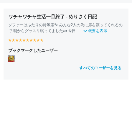
ワチャワチャ生活一旦終了 - めりさく日記
ソファーはふたりの特等席🐾 みんな2人の為に席を譲ってくれるの
で 朝からグッスリ眠ってました💤 今日...
概要を表示
y
y
y
y
y
y
y
y
y
y
e
e
e
e
e
e
e
e
e
e
ブックマークしたユーザー
ll
ll
ll
ll
ll
ll
ll
ll
ll
ll
o
o
o
o
o
o
o
o
o
o
w
w
w
w
w
w
w
w
w
w
すべてのユーザーを見る