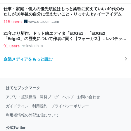
仕事・家庭・個人の優先順位はもっと柔軟に変えていい 40代のわ
たしが10年後の自分に伝えたいこと - りっすん by イーアイデム
115 users
www.e-aidem.com
21年ぶり新作、ドット絵エディタ「EDGE1」「EDGE2」
「Edge3」の歴史について作者に聞く【フォーカス】 - レバテック
LAB
91 users
levtech.jp
企業メディアをもっと読む
はてなブックマーク
アプリ・拡張機能
開発ブログ
ヘルプ
お問い合わせ
ガイドライン
利用規約
プライバシーポリシー
利用者情報の外部送信について
公式Twitter