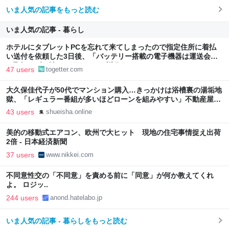
いま人気の記事をもっと読む
いま人気の記事 - 暮らし
ホテルにタブレットPCを忘れて来てしまったので指定住所に着払
い送付を依頼した3日後、「バッテリー搭載の電子機器は運送会社
が取扱わず、諦めて下さい」と返信がきた
47 users
togetter.com
大久保佳代子が50代でマンション購入…きっかけは浴槽裏の湯垢地
獄、「レギュラー番組が多いほどローンを組みやすい」不動産屋に
言われた“芸能人ならではの事情” | 集英社オンライン
43 users
shueisha.online
美的の移動式エアコン、欧州で大ヒット 現地の住宅事情捉え出荷
2倍 - 日本経済新聞
37 users
www.nikkei.com
不同意性交の「不同意」を責める前に「同意」が何か教えてくれ
よ。 ロジッ..
244 users
anond.hatelabo.jp
いま人気の記事 - 暮らしをもっと読む