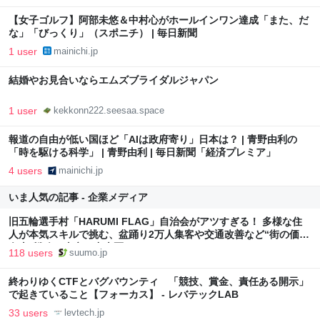
【女子ゴルフ】阿部未悠＆中村心がホールインワン達成「また、だ
な」「びっくり」（スポニチ） | 毎日新聞
1 user
mainichi.jp
結婚やお見合いならエムズブライダルジャパン
1 user
kekkonn222.seesaa.space
報道の自由が低い国ほど「AIは政府寄り」日本は？ | 青野由利の
「時を駆ける科学」 | 青野由利 | 毎日新聞「経済プレミア」
4 users
mainichi.jp
いま人気の記事 - 企業メディア
旧五輪選手村「HARUMI FLAG」自治会がアツすぎる！ 多様な住
人が本気スキルで挑む、盆踊り2万人集客や交通改善など“街の価値
向上”戦略 東京・中央区
118 users
suumo.jp
終わりゆくCTFとバグバウンティ 「競技、賞金、責任ある開示」
で起きていること【フォーカス】 - レバテックLAB
33 users
levtech.jp