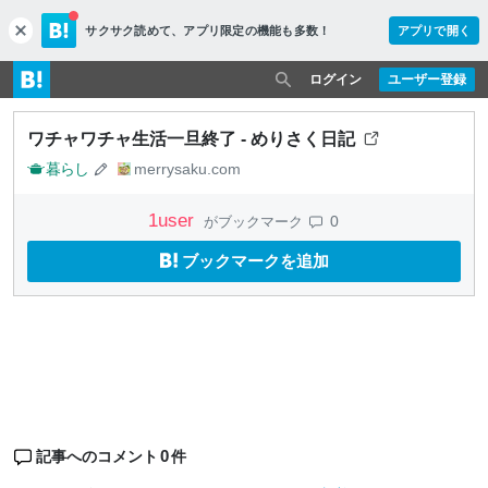
サクサク読めて、
アプリ限定の機能も多数！
アプリで開く
c
l
o
ログイン
ユーザー登録
s
e
ワチャワチャ生活一旦終了 - めりさく日記
暮らし
merrysaku.com
1
user
0
がブックマーク
ブックマークを追加
0
記事へのコメント
件